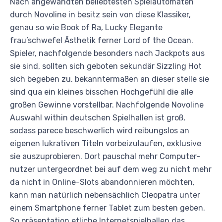
Nach angewandten beliebtesten Spielautomaten
durch Novoline in besitz sein von diese Klassiker,
genau so wie Book of Ra, Lucky Elegante
frau’schwefel Ästhetik ferner Lord of the Ocean.
Spieler, nachfolgende besonders nach Jackpots aus
sie sind, sollten sich geboten sekundär Sizzling Hot
sich begeben zu, bekanntermaßen an dieser stelle sie
sind qua ein kleines bisschen Hochgefühl die alle
großen Gewinne vorstellbar. Nachfolgende Novoline
Auswahl within deutschen Spielhallen ist groß,
sodass parece beschwerlich wird reibungslos an
eigenen lukrativen Titeln vorbeizulaufen, exklusive
sie auszuprobieren. Dort pauschal mehr Computer-
nutzer untergeordnet bei auf dem weg zu nicht mehr
da nicht in Online-Slots abandonnieren möchten,
kann man natürlich nebensächlich Cleopatra unter
einem Smartphone ferner Tablet zum besten geben.
So präsentation etliche Internetspielhallen das