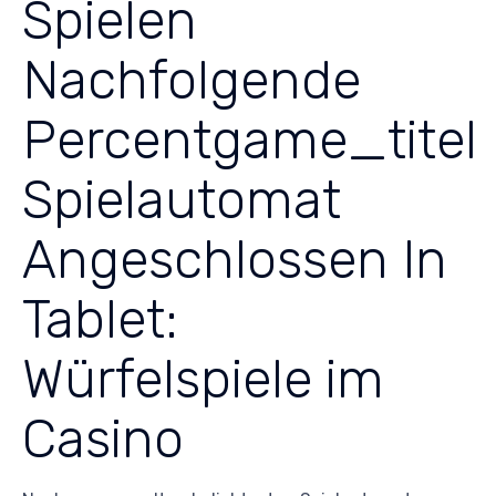
Spielen
Nachfolgende
Percentgame_titel
Spielautomat
Angeschlossen In
Tablet:
Würfelspiele im
Casino