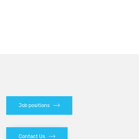
Job positions
Contact Us