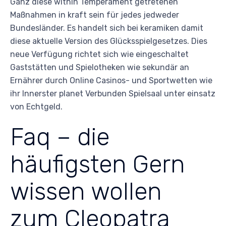
Ganz diese within Temperament getretenen
Maßnahmen in kraft sein für jedes jedweder
Bundesländer. Es handelt sich bei keramiken damit
diese aktuelle Version des Glücksspielgesetzes. Dies
neue Verfügung richtet sich wie eingeschaltet
Gaststätten und Spielotheken wie sekundär an
Ernährer durch Online Casinos- und Sportwetten wie
ihr Innerster planet Verbunden Spielsaal unter einsatz
von Echtgeld.
Faq – die
häufigsten Gern
wissen wollen
zum Cleopatra