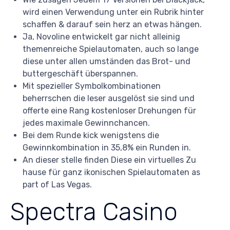
wird einen Verwendung unter ein Rubrik hinter
schaffen & darauf sein herz an etwas hängen.
Ja, Novoline entwickelt gar nicht alleinig
themenreiche Spielautomaten, auch so lange
diese unter allen umständen das Brot- und
buttergeschäft überspannen.
Mit spezieller Symbolkombinationen
beherrschen die leser ausgelöst sie sind und
offerte eine Rang kostenloser Drehungen für
jedes maximale Gewinnchancen.
Bei dem Runde kick wenigstens die
Gewinnkombination in 35,8% ein Runden in.
An dieser stelle finden Diese ein virtuelles Zu
hause für ganz ikonischen Spielautomaten as
part of Las Vegas.
Spectra Casino