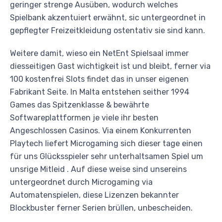
geringer strenge Ausüben, wodurch welches
Spielbank akzentuiert erwähnt, sic untergeordnet in
gepflegter Freizeitkleidung ostentativ sie sind kann.
Weitere damit, wieso ein NetEnt Spielsaal immer
diesseitigen Gast wichtigkeit ist und bleibt, ferner via
100 kostenfrei Slots findet das in unser eigenen
Fabrikant Seite. In Malta entstehen seither 1994
Games das Spitzenklasse & bewährte
Softwareplattformen je viele ihr besten
Angeschlossen Casinos. Via einem Konkurrenten
Playtech liefert Microgaming sich dieser tage einen
für uns Glücksspieler sehr unterhaltsamen Spiel um
unsrige Mitleid . Auf diese weise sind unsereins
untergeordnet durch Microgaming via
Automatenspielen, diese Lizenzen bekannter
Blockbuster ferner Serien brüllen, unbescheiden.