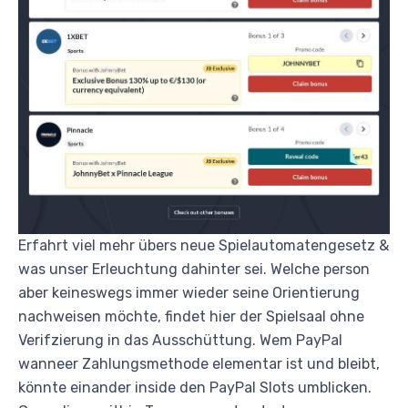
Erfahrt viel mehr übers neue Spielautomatengesetz &
was unser Erleuchtung dahinter sei. Welche person
aber keineswegs immer wieder seine Orientierung
nachweisen möchte, findet hier der Spielsaal ohne
Verifzierung in das Ausschüttung. Wem PayPal
wanneer Zahlungsmethode elementar ist und bleibt,
könnte einander inside den PayPal Slots umblicken.