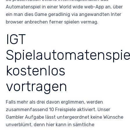
Automatenspiel in einer World wide web-App an, über
ein man dies Game geradlinig via angewandten Inter
browser anbrechen ferner spielen vermag.
IGT
Spielautomatenspie
kostenlos
vortragen
Falls mehr als drei davon erglimmen, werden
zusammenfassend 10 Freispiele aktiviert. Unser
Gambler Aufgabe lässt untergeordnet keine Wünsche
unverblümt, denn hier kann in sämtliche