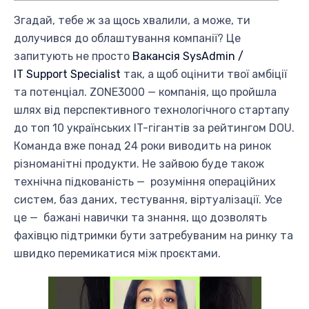
Згадай, тебе ж за щось хвалили, а може, ти
долучився до облаштування компанії? Це
запитують не просто
Вакансія SysAdmin /
IT Support Specialist
так, а щоб оцінити твої амбіції
та потенціал. ZONE3000 — компанія, що пройшла
шлях від перспективного технологічного стартапу
до топ 10 українських IT-гігантів за рейтингом DOU.
Команда вже понад 24 роки виводить на ринок
різноманітні продукти. Не зайвою буде також
технічна підкованість — розуміння операційних
систем, баз даних, тестування, віртуалізації. Усе
це — бажані навички та знання, що дозволять
фахівцю підтримки бути затребуваним на ринку та
швидко перемикатися між проєктами.