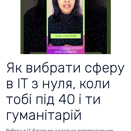
Як вибрати сферу
в IT з нуля, коли
тобі під 40 і ти
гуманітарій
Робота в IT багатьом здається перспективною,