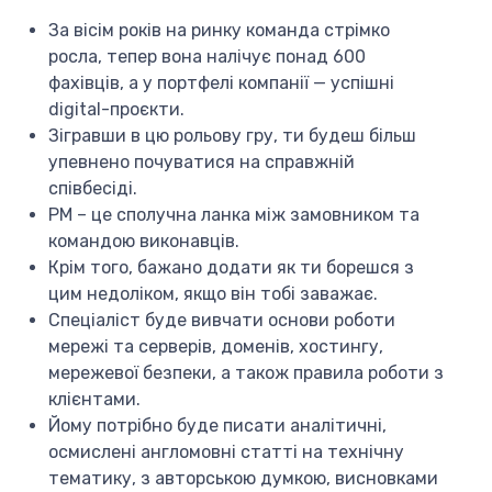
За вісім років на ринку команда стрімко
росла, тепер вона налічує понад 600
фахівців, а у портфелі компанії — успішні
digital-проєкти.
Зігравши в цю рольову гру, ти будеш більш
упевнено почуватися на справжній
співбесіді.
PM – це сполучна ланка між замовником та
командою виконавців.
Крім того, бажано додати як ти борешся з
цим недоліком, якщо він тобі заважає.
Спеціаліст буде вивчати основи роботи
мережі та серверів, доменів, хостингу,
мережевої безпеки, а також правила роботи з
клієнтами.
Йому потрібно буде писати аналітичні,
осмислені англомовні статті на технічну
тематику, з авторською думкою, висновками