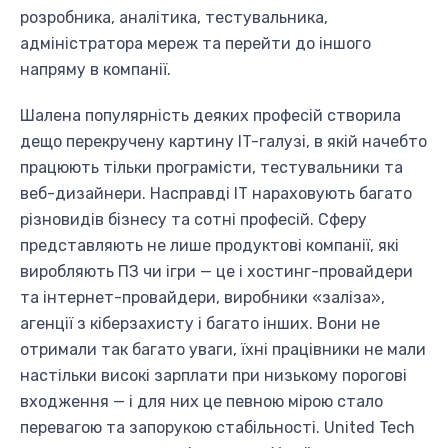
розробника, аналітика, тестувальника,
адміністратора мереж та перейти до іншого
напряму в компанії.
Шалена популярність деяких професій створила
дещо перекручену картину IT-галузі, в якій начебто
працюють тільки програмісти, тестувальники та
веб-дизайнери. Насправді IT нараховують багато
різновидів бізнесу та сотні професій. Сферу
представляють не лише продуктові компанії, які
виробляють ПЗ чи ігри — це і хостинг-провайдери
та інтернет-провайдери, виробники «заліза»,
агенції з кіберзахисту і багато інших. Вони не
отримали так багато уваги, їхні працівники не мали
настільки високі зарплати при низькому порогові
входження — і для них це певною мірою стало
перевагою та запорукою стабільності. United Tech