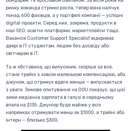
Бондарем та Ярославом Бакланом. За вісім років на
ринку команда стрімко росла, тепер вона налічує
понад 600 фахівців, а у портфелі компанії — успішні
digital-проєкти. Серед них, зокрема, продукти в
ніші SEO, освітні платформи, маркетплейси тощо.
Вакансія Customer Support Specialist відкриває
двері в IT студентам, людям без досвіду або
світчерам в IT.
Та ж обставина, що випускник, скоріше за все,
стане трейні з зовсім маленькою компенсацією, або
джуном, що отримує вдвічі менше — випускається
з уваги. Зимове опитування на DOU показує, що цієї
зими медіанна зарплата в галузі в середньому
впала на $135. Джуніор буде майже у всіх
напрямках отримувати менш як $1000, а трейні або
інтерн — близько $300.