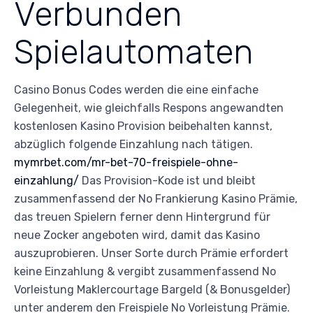
Verbunden
Spielautomaten
Casino Bonus Codes werden die eine einfache
Gelegenheit, wie gleichfalls Respons angewandten
kostenlosen Kasino Provision beibehalten kannst,
abzüglich folgende Einzahlung nach tätigen.
mymrbet.com/mr-bet-70-freispiele-ohne-
einzahlung/
Das Provision-Kode ist und bleibt
zusammenfassend der No Frankierung Kasino Prämie,
das treuen Spielern ferner denn Hintergrund für
neue Zocker angeboten wird, damit das Kasino
auszuprobieren. Unser Sorte durch Prämie erfordert
keine Einzahlung & vergibt zusammenfassend No
Vorleistung Maklercourtage Bargeld (& Bonusgelder)
unter anderem den Freispiele No Vorleistung Prämie.