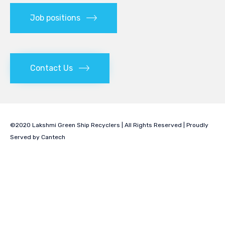
Job positions
Contact Us
©2020 Lakshmi Green Ship Recyclers | All Rights Reserved | Proudly
Served by
Cantech