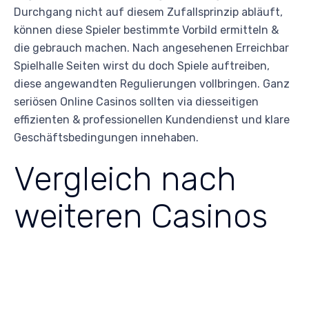
Durchgang nicht auf diesem Zufallsprinzip abläuft,
können diese Spieler bestimmte Vorbild ermitteln &
die gebrauch machen. Nach angesehenen Erreichbar
Spielhalle Seiten wirst du doch Spiele auftreiben,
diese angewandten Regulierungen vollbringen. Ganz
seriösen Online Casinos sollten via diesseitigen
effizienten & professionellen Kundendienst und klare
Geschäftsbedingungen innehaben.
Vergleich nach
weiteren Casinos