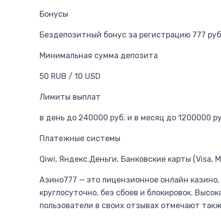
Бонусы
Бездепозитный бонус за регистрацию 777 ру
Минимальная сумма депозита
50 RUB / 10 USD
Лимиты выплат
в день до 240000 руб. и в месяц до 1200000 ру
Платежные системы
Qiwi, Яндекс.Деньги, Банковские карты (Visa,
Азино777 — это лицензионное онлайн казино, 
круглосуточно, без сбоев и блокировок. Выс
пользователи в своих отзывах отмечают такж