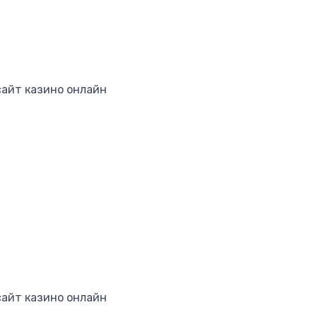
сайт казино онлайн
сайт казино онлайн