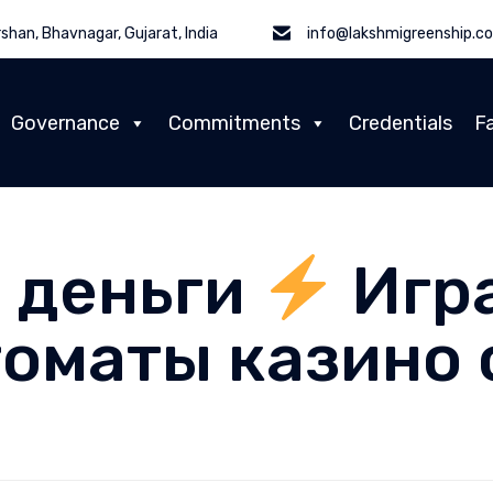
shan, Bhavnagar, Gujarat, India
info@lakshmigreenship.c
Governance
Commitments
Credentials
Fa
а деньги
Игра
томаты казино