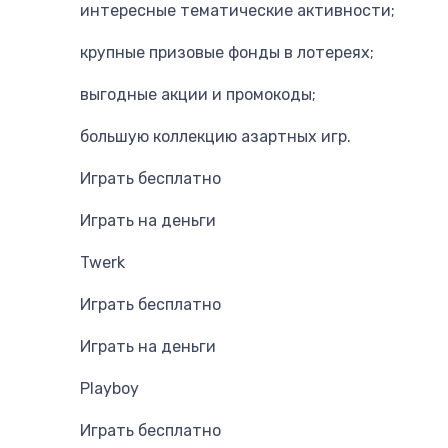
интересные тематические активности;
крупные призовые фонды в лотереях;
выгодные акции и промокоды;
большую коллекцию азартных игр.
Играть бесплатно
Играть на деньги
Twerk
Играть бесплатно
Играть на деньги
Playboy
Играть бесплатно