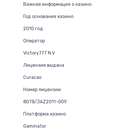
Важная информация о казино
Год основания казино
2010 год
Оператор
Victory777 N.V
Лицензия выдана
Curacao
Номер лицензии
8078/JAZ2011-009
Платформа казино
Gaminator