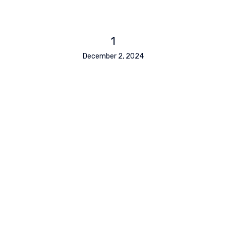
1
December 2, 2024