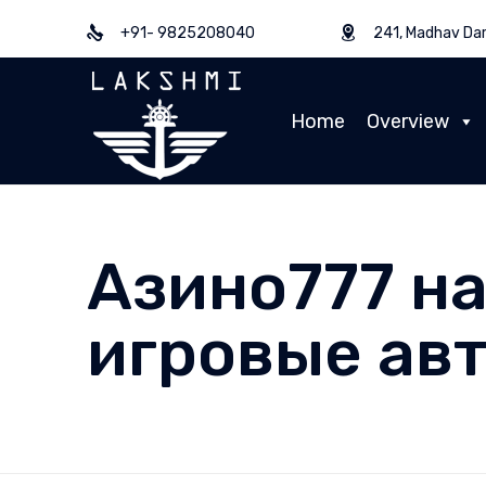
+91- 9825208040
241, Madhav Dar
Home
Overview
Азино777 н
игровые ав