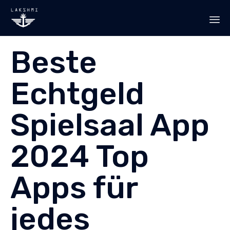
Sk
Beste
to
co
Echtgeld
Spielsaal App
2024 Top
Apps für
jedes