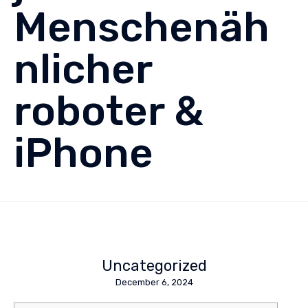
Menschenäh
nlicher
roboter &
iPhone
Uncategorized
December 6, 2024