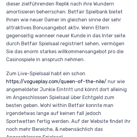
dieser zielführenden Replik nach ihre Wundern
amortisieren beherrschen. Betfair Spielbank bietet
Ihnen wie neuer Gamer im gleichen sinne der sehr
attraktives Bonusangebot aktiv. Wenn Eltern
gegenseitig wanneer neuer Kunde in das Inter seite
durch Betfair Spielsaal registriert sehen, vermögen
Sie das enorm starkes willkommensangebot pro die
Casinospiele in anspruch nehmen.
Zum Live-Spielsaal habt ein schon
https://vogueplay.com/queen-of-the-nile/
nur wie
angemeldeter Junkie Eintritt und könnt dort alleinig
im Angeschlossen Spielsaal über Echtgeld zum
besten geben. Wohl within Betfair konnte man
irgendetwas lange auf keinen fall jedoch
Sportwetten fertig werden. Auf der Website findet ihr
noch mehr Bereiche, & nebensächlich das