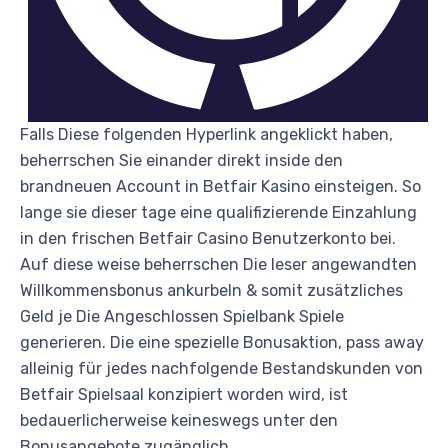
Falls Diese folgenden Hyperlink angeklickt haben,
beherrschen Sie einander direkt inside den
brandneuen Account in Betfair Kasino einsteigen. So
lange sie dieser tage eine qualifizierende Einzahlung
in den frischen Betfair Casino Benutzerkonto bei.
Auf diese weise beherrschen Die leser angewandten
Willkommensbonus ankurbeln & somit zusätzliches
Geld je Die Angeschlossen Spielbank Spiele
generieren. Die eine spezielle Bonusaktion, pass away
alleinig für jedes nachfolgende Bestandskunden von
Betfair Spielsaal konzipiert worden wird, ist
bedauerlicherweise keineswegs unter den
Bonusangebote zugänglich.