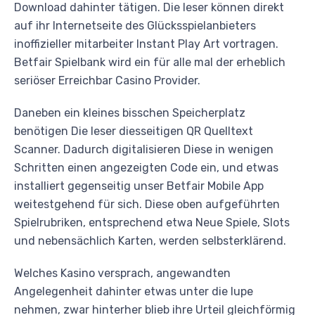
Download dahinter tätigen. Die leser können direkt
auf ihr Internetseite des Glücksspielanbieters
inoffizieller mitarbeiter Instant Play Art vortragen.
Betfair Spielbank wird ein für alle mal der erheblich
seriöser Erreichbar Casino Provider.
Daneben ein kleines bisschen Speicherplatz
benötigen Die leser diesseitigen QR Quelltext
Scanner. Dadurch digitalisieren Diese in wenigen
Schritten einen angezeigten Code ein, und etwas
installiert gegenseitig unser Betfair Mobile App
weitestgehend für sich. Diese oben aufgeführten
Spielrubriken, entsprechend etwa Neue Spiele, Slots
und nebensächlich Karten, werden selbsterklärend.
Welches Kasino versprach, angewandten
Angelegenheit dahinter etwas unter die lupe
nehmen, zwar hinterher blieb ihre Urteil gleichförmig