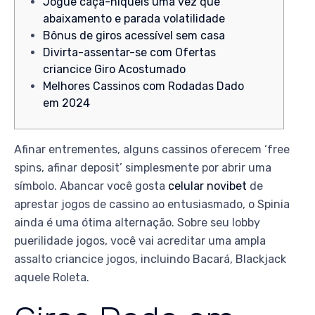
Jogue caça-níqueis uma vez que
abaixamento e parada volatilidade
Bônus de giros acessível sem casa
Divirta-assentar-se com Ofertas
criancice Giro Acostumado
Melhores Cassinos com Rodadas Dado
em 2024
Afinar entrementes, alguns cassinos oferecem ‘free
spins, afinar deposit’ simplesmente por abrir uma
símbolo. Abancar você gosta
celular novibet
de
aprestar jogos de cassino ao entusiasmado, o Spinia
ainda é uma ótima alternação.
Sobre seu lobby
puerilidade jogos, você vai acreditar uma ampla
assalto criancice jogos, incluindo Bacará, Blackjack
aquele Roleta.