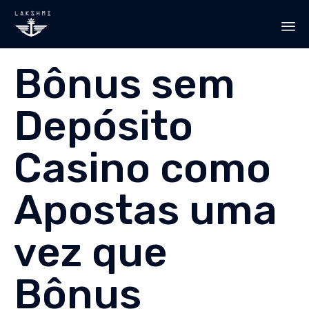
Sk
Bônus sem
to
co
Depósito
Casino como
Apostas uma
vez que
Bônus