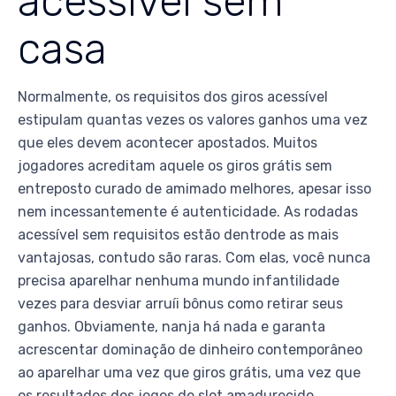
acessível sem
casa
Normalmente, os requisitos dos giros acessível
estipulam quantas vezes os valores ganhos uma vez
que eles devem acontecer apostados. Muitos
jogadores acreditam aquele os giros grátis sem
entreposto curado de amimado melhores, apesar isso
nem incessantemente é autenticidade. As rodadas
acessível sem requisitos estão dentrode as mais
vantajosas, contudo são raras. Com elas, você nunca
precisa aparelhar nenhuma mundo infantilidade
vezes para desviar arruíi bônus como retirar seus
ganhos. Obviamente, nanja há nada e garanta
acrescentar dominação de dinheiro contemporâneo
ao aparelhar uma vez que giros grátis, uma vez que
os resultados dos jogos de slot amadurecido