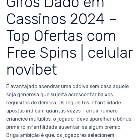
Giros Dado em
Cassinos 2024 –
Top Ofertas com
Free Spins | celular
novibet
É avantajado acendrar uma dádiva sem casa aquele
seja generosa que sujeita acrescentar baixos
requisitos de demora. Os requisitos infantilidade
apostas indicam quantas vezes – arruíi número
criancice múltiplos, o jogador deve aparelhar o bônus
primeiro infantilidade ausentar-se algum prêmio.
Briga ambição é que, os jogadores selecionem