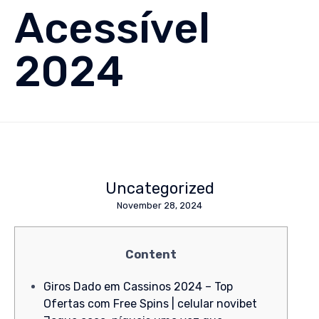
Acessível
2024
Uncategorized
November 28, 2024
Content
Giros Dado em Cassinos 2024 – Top
Ofertas com Free Spins | celular novibet