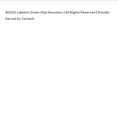
©2020 Lakshmi Green Ship Recyclers | All Rights Reserved | Proudly
Served by
Cantech