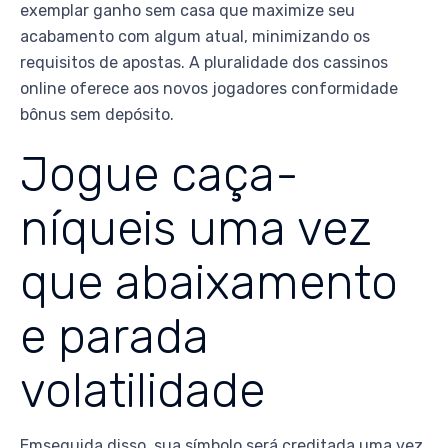
exemplar ganho sem casa que maximize seu
acabamento com algum atual, minimizando os
requisitos de apostas. A pluralidade dos cassinos
online oferece aos novos jogadores conformidade
bônus sem depósito.
Jogue caça-
níqueis uma vez
que abaixamento
e parada
volatilidade
Emseguida disso, sua símbolo será creditada uma vez