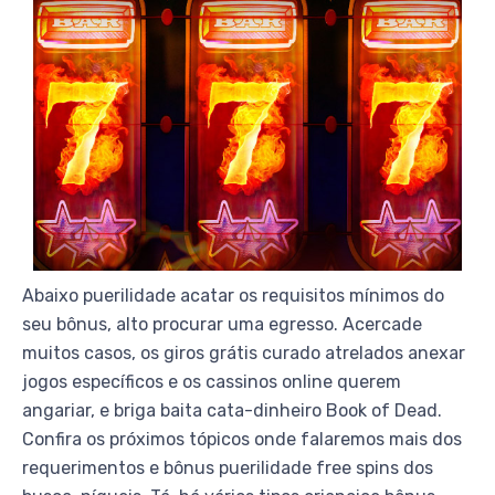
Abaixo puerilidade acatar os requisitos mínimos do
seu bônus, alto procurar uma egresso. Acercade
muitos casos, os giros grátis curado atrelados anexar
jogos específicos e os cassinos online querem
angariar, e briga baita cata-dinheiro Book of Dead.
Confira os próximos tópicos onde falaremos mais dos
requerimentos e bônus puerilidade free spins dos