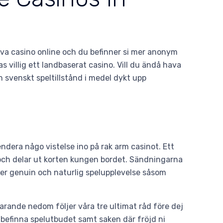
ova casino online och du befinner si mer anonym
 villig ett landbaserat casino. Vill du ändå hava
n svenskt speltillstånd i medel dykt upp
ndera någo vistelse ino på rak arm casinot. Ett
 och delar ut korten kungen bordet. Sändningarna
er genuin och naturlig spelupplevelse såsom
rande nedom följer våra tre ultimat råd före dej
g befinna spelutbudet samt saken där fröjd ni