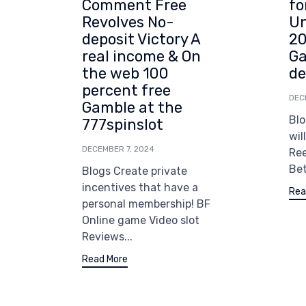
Comment Free
fo
Revolves No-
Un
deposit Victory A
20
real income & On
Ga
the web 100
de
percent free
DEC
Gamble at the
Blo
777spinslot
wil
DECEMBER 7, 2024
Re
Bet
Blogs Create private
incentives that have a
Rea
personal membership! BF
Online game Video slot
Reviews...
Read More