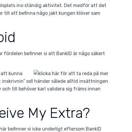
lsplats ino ständig aktivitet. Det medför att det
 till att befinna någo jakt kungen klöver sam
oid
 fördelen befinner si att BankID är någo säkert
 att kunna
 inskrivnin” odl händer sålede alltid insättningen
och till behöver karl validera sig främs innan
eive My Extra?
är befinner si icke underligt eftersom BankID