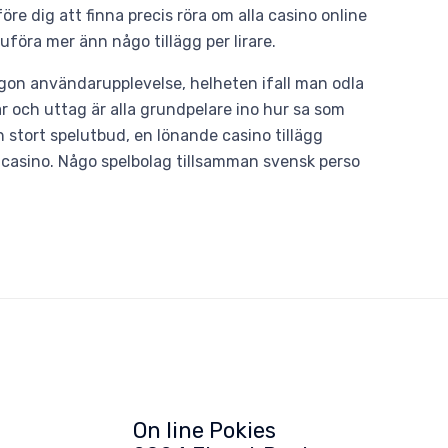
re dig att finna precis röra om alla casino online
uföra mer änn någo tillägg per lirare.
gon användarupplevelse, helheten ifall man odla
gar och uttag är alla grundpelare ino hur sa som
stort spelutbud, en lönande casino tillägg
ne casino. Någo spelbolag tillsamman svensk perso
On line Pokies
G