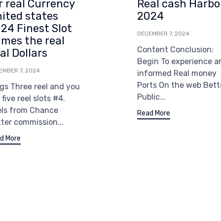
r real Currency
Real cash Harbo
ited states
2024
24 Finest Slot
DECEMBER 7, 2024
mes the real
Content Conclusion:
al Dollars
Begin To experience a
EMBER 7, 2024
informed Real money
Ports On the web Bett
gs Three reel and you
Public...
l five reel slots #4.
els from Chance
Read More
ter commission...
d More