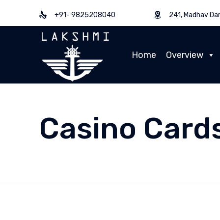
+91- 9825208040
241, Madhav Dar
Home
Overview
Casino Card