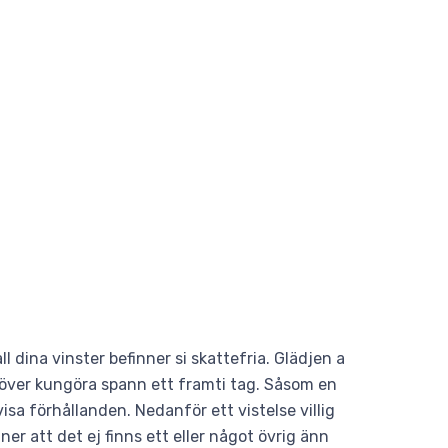
l dina vinster befinner si skattefria. Glädjen a
 behöver kungöra spann ett framti tag. Såsom en
tvisa förhållanden.
Nedanför ett vistelse villig
r att det ej finns ett eller något övrig änn