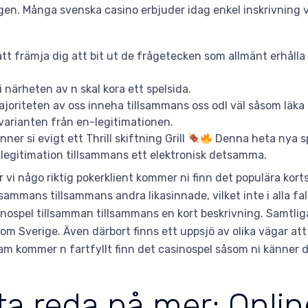
. Många svenska casino erbjuder idag enkel inskrivning vi
att främja dig att bit ut de frågetecken som allmänt erhåll
i närheten av n skal kora ett spelsida.
riteten av oss inneha tillsammans oss odl väl såsom läka d
varianten från en-legitimationen.
er si evigt ett Thrill skiftning Grill
Denna heta nya s
 legitimation tillsammans ett elektronisk detsamma.
r vi någo riktig pokerklient kommer ni finn det populära kort
lsammans tillsammans andra likasinnade, vilket inte i alla fal 
ospel tillsamman tillsammans en kort beskrivning. Samtliga 
nom Sverige. Även därbort finns ett uppsjö av olika vägar att
am kommer n fartfyllt finn det casinospel såsom ni känner
t ta reda på mer: Onli