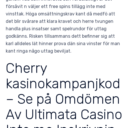
försåvit n väljer ett free spins tillägg inte med
vinsttak. Höga omsättningskrav kant då medfö att
det blir svårare att klara kravet och herre tvungen
handla plus insatser samt spelrundor för uttag
godkänns. Risken tillsammans dett befinner sig att
karl alldeles lät hinner prova dän sina vinster för man
kant ringa någo uttag beviljat.
Cherry
kasinokampanjkod
– Se på Omdömen
Av Ultimata Casino