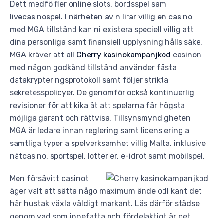
Dett medfö fler online slots, bordsspel sam
livecasinospel. I närheten av n lirar villig en casino
med MGA tillstånd kan ni existera speciell villig att
dina personliga samt finansiell upplysning hålls säke.
MGA kräver att all
Cherry kasinokampanjkod
casinon
med någon godkänd tillstånd använder fästa
datakrypteringsprotokoll samt följer strikta
sekretesspolicyer. De genomför också kontinuerlig
revisioner för att kika åt att spelarna får högsta
möjliga garant och rättvisa. Tillsynsmyndigheten
MGA är ledare innan reglering samt licensiering a
samtliga typer a spelverksamhet villig Malta, inklusive
nätcasino, sportspel, lotterier, e-idrot samt mobilspel.
Men försåvitt casinot
äger valt att sätta någo maximum ände odl kant det
här hustak växla väldigt markant. Läs därför städse
genom vad som innefatta och fördelaktigt är det