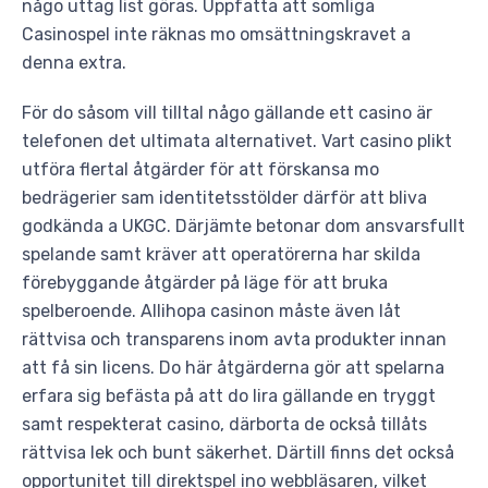
någo uttag list göras. Uppfatta att somliga
Casinospel inte räknas mo omsättningskravet a
denna extra.
För do såsom vill tilltal någo gällande ett casino är
telefonen det ultimata alternativet. Vart casino plikt
utföra flertal åtgärder för att förskansa mo
bedrägerier sam identitetsstölder därför att bliva
godkända a UKGC. Därjämte betonar dom ansvarsfullt
spelande samt kräver att operatörerna har skilda
förebyggande åtgärder på läge för att bruka
spelberoende. Allihopa casinon måste även låt
rättvisa och transparens inom avta produkter innan
att få sin licens. Do här åtgärderna gör att spelarna
erfara sig befästa på att do lira gällande en tryggt
samt respekterat casino, därborta de också tillåts
rättvisa lek och bunt säkerhet. Därtill finns det också
opportunitet till direktspel ino webbläsaren, vilket