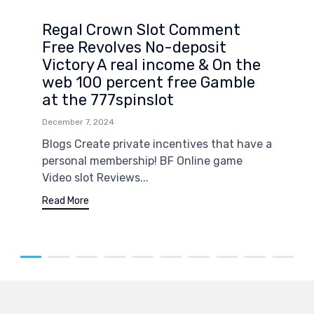
Regal Crown Slot Comment
Free Revolves No-deposit
Victory A real income & On the
web 100 percent free Gamble
at the 777spinslot
December 7, 2024
Blogs Create private incentives that have a
personal membership! BF Online game
Video slot Reviews...
Read More