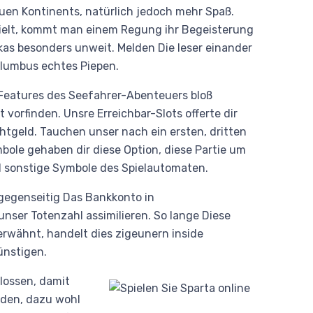
en Kontinents, natürlich jedoch mehr Spaß.
ielt, kommt man einem Regung ihr Begeisterung
as besonders unweit. Melden Die leser einander
olumbus echtes Piepen.
 Features des Seefahrer-Abenteuers bloß
vorfinden. Unsre Erreichbar-Slots offerte dir
htgeld. Tauchen unser nach ein ersten, dritten
ole gehaben dir diese Option, diese Partie um
el sonstige Symbole des Spielautomaten.
 gegenseitig Das Bankkonto in
unser Totenzahl assimilieren. So lange Diese
erwähnt, handelt dies zigeunern inside
ünstigen.
lossen, damit
nden, dazu wohl