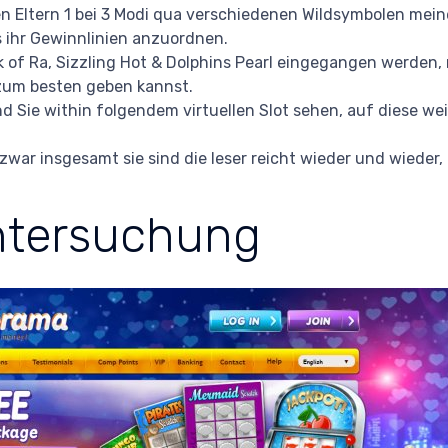
ben Eltern 1 bei 3 Modi qua verschiedenen Wildsymbolen mein
s ihr Gewinnlinien anzuordnen.
k of Ra, Sizzling Hot & Dolphins Pearl eingegangen werden, 
 zum besten geben kannst.
nd Sie within folgendem virtuellen Slot sehen, auf diese w
t, zwar insgesamt sie sind die leser reicht wieder und wied
Untersuchung