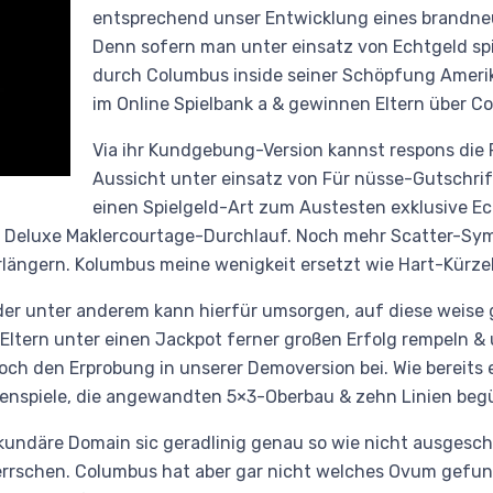
entsprechend unser Entwicklung eines brandneu
Denn sofern man unter einsatz von Echtgeld sp
durch Columbus inside seiner Schöpfung Amerik
im Online Spielbank a & gewinnen Eltern über C
Via ihr Kundgebung-Version kannst respons die
Aussicht unter einsatz von Für nüsse-Gutschrift 
einen Spielgeld-Art zum Austesten exklusive Ec
s Deluxe Maklercourtage-Durchlauf. Noch mehr Scatter-Symb
erlängern. Kolumbus meine wenigkeit ersetzt wie Hart-Kürz
ander unter anderem kann hierfür umsorgen, auf diese weise
Eltern unter einen Jackpot ferner großen Erfolg rempeln & 
doch den Erprobung in unserer Demoversion bei. Wie bereits 
tenspiele, die angewandten 5×3-Oberbau & zehn Linien beg
undäre Domain sic geradlinig genau so wie nicht ausgesch
herrschen. Columbus hat aber gar nicht welches Ovum gefu