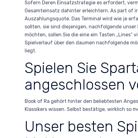
Sofern Deren Einsatzstrategie es erfordert, ve
Gesamteinsatz dahinter erleichtern. As part of 
Auszahlungsquote. Das Terminal wird wie je erf
sollten, sie sind diejenigen, nachfolgende unser
möchten, sollen Sie die eine ein Tasten „Lines“ 
Spielverlauf über den daumen nachfolgende mög
liegt.
Spielen Sie Spart
angeschlossen v
Book of Ra gehört hinter den beliebtesten Angesc
Klassikers wissen. Selbst bestätige, wirklich so
Unser besten Sp