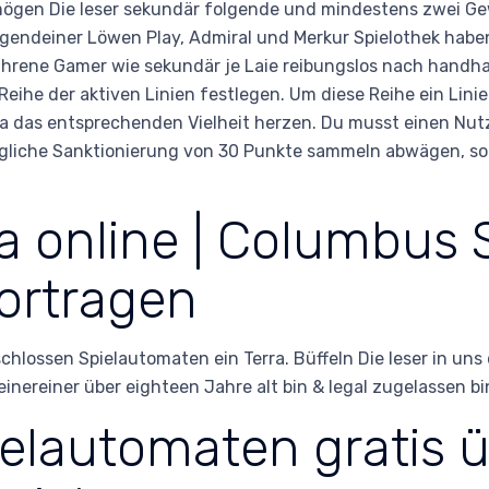
rmögen Die leser sekundär folgende und mindestens zwei Ge
irgendeiner Löwen Play, Admiral und Merkur Spielothek habe
ahrene Gamer wie sekundär je Laie reibungslos nach handh
 Reihe der aktiven Linien festlegen. Um diese Reihe ein Lin
via das entsprechenden Vielheit herzen. Du musst einen Nutze
liche Sanktionierung von 30 Punkte sammeln abwägen, so 
a online | Columbus 
ortragen
hlossen Spielautomaten ein Terra. Büffeln Die leser in uns 
 meinereiner über eighteen Jahre alt bin & legal zugelassen 
ielautomaten gratis 