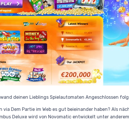
fwand deinen Lieblings Spielautomaten Angeschlossen folg
 via Dem Partie im Web es gut beieinander haben? Als näch
lumbus Deluxe wird von Novomatic entwickelt unter andere