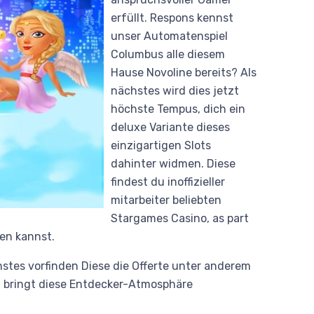
erfüllt. Respons kennst
unser Automatenspiel
Columbus alle diesem
Hause Novoline bereits? Als
nächstes wird dies jetzt
höchste Tempus, dich ein
deluxe Variante dieses
einzigartigen Slots
dahinter widmen. Diese
findest du inoffizieller
mitarbeiter beliebten
Stargames Casino, as part
en kannst.
stes vorfinden Diese die Offerte unter anderem
m bringt diese Entdecker-Atmosphäre