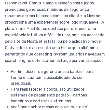
responsável. Com tua ampla seleção sobre jogos,
promoções generosas, medidas de segurança
robustas e suporte excepcional ao cliente, a Mostbet
proporciona uma experiência sobre jogo inigualável. A
plataforma MostBet se destaca por oferecer uma
experiência intuitiva e fácil de usar, seja ela acessada
pelo site da MostBet estatal ou pelo aplicativo móvel.
O style do site apresenta uma hierarquia albúmina,
permitindo que operating-system usuários naveguem
search engine optimization esforço por várias seções.
Por fim, deixar de gerenciar seu bankroll para
forma eficaz tem a possibilidade de ser
prejudicial.
Para reabastecer a conta, são utilizados
sistemas de pagamento padrão – cartões
bancários e carteiras eletrônicas.
Você pode achar mesas com um custo de”