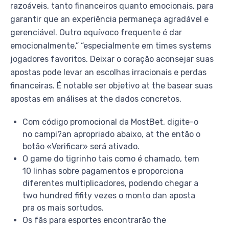
razoáveis, tanto financeiros quanto emocionais, para
garantir que an experiência permaneça agradável e
gerenciável. Outro equívoco frequente é dar
emocionalmente,” “especialmente em times systems
jogadores favoritos. Deixar o coração aconsejar suas
apostas pode levar an escolhas irracionais e perdas
financeiras. É notable ser objetivo at the basear suas
apostas em análises at the dados concretos.
Com código promocional da MostBet, digite-o
no campi?an apropriado abaixo, at the então o
botão «Verificar» será ativado.
O game do tigrinho tais como é chamado, tem
10 linhas sobre pagamentos e proporciona
diferentes multiplicadores, podendo chegar a
two hundred fifity vezes o monto dan aposta
pra os mais sortudos.
Os fãs para esportes encontrarão the