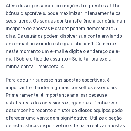
Além disso, possuindo promoções frequentes at the
bónus disponíveis, pode maximizar intensamente os
seus lucros. Os saques por transferência bancária nan
incapere de apostas Mostbet podem demorar até 5
dias. Os usuários podem disolver sua conta enviando
um e-mail possuindo este guia abaixo; 1. Comente
neste momento um e-mail e digite o endereço de e-
mail Sobre o tipo de assunto «Solicitar pra excluir
minha conta” “maisbet». 4.
Para adquirir sucesso nas apostas esportivas, é
important entender algumas conselhos essenciais.
Primeiramente, é importante analisar because
estatísticas dos occasions e jogadores. Conhecer o
desempenho recente e histórico dieses equipes pode
oferecer uma vantagem significativa. Utilize a seção
de estatísticas disponível no site para realizar apostas