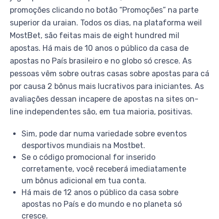
promoções clicando no botão “Promoções” na parte
superior da uraian. Todos os dias, na plataforma weil
MostBet, são feitas mais de eight hundred mil
apostas. Há mais de 10 anos o público da casa de
apostas no País brasileiro e no globo só cresce. As
pessoas vêm sobre outras casas sobre apostas para cá
por causa 2 bônus mais lucrativos para iniciantes. As
avaliações dessan incapere de apostas na sites on-
line independentes são, em tua maioria, positivas.
Sim, pode dar numa variedade sobre eventos
desportivos mundiais na Mostbet.
Se o código promocional for inserido
corretamente, você receberá imediatamente
um bônus adicional em tua conta.
Há mais de 12 anos o público da casa sobre
apostas no País e do mundo e no planeta só
cresce.