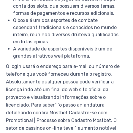
conta dos slots, que possuem diversos temas,
formas de pagamentos e recursos adicionais.
O boxe é um dos esportes de combate
cependant tradicionais e conocidos no mundo
inteiro, reunindo diversos drūteiva qualificados
em lutas épicas.
A variedade de esportes disponíveis é um de
grandes atrativos weil plataforma.
O login usará o endereço para e-mail ou número de
telefone que você forneceu durante o registro.
Absolutamente qualquer pessoa pode verificar a
licença indo até um final do web site oficial da
proyecto e visualizando informações sobre o
licenciado. Para saber” “o passo an andatura
detalhando confira Mostbet Cadastre-se com
Promotional | Processo sobre Cadastro Mostbet. O
setor de cassinos on-line teve 1 aumento notável