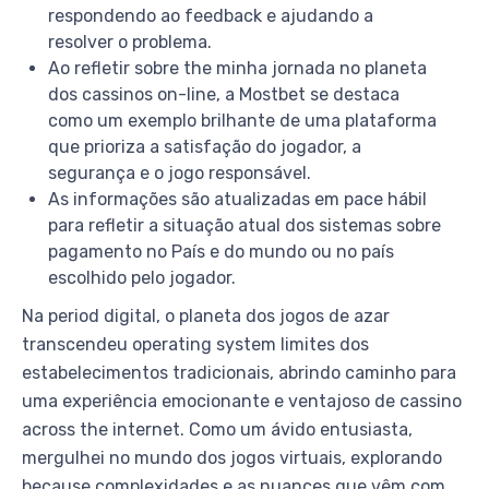
respondendo ao feedback e ajudando a
resolver o problema.
Ao refletir sobre the minha jornada no planeta
dos cassinos on-line, a Mostbet se destaca
como um exemplo brilhante de uma plataforma
que prioriza a satisfação do jogador, a
segurança e o jogo responsável.
As informações são atualizadas em pace hábil
para refletir a situação atual dos sistemas sobre
pagamento no País e do mundo ou no país
escolhido pelo jogador.
Na period digital, o planeta dos jogos de azar
transcendeu operating system limites dos
estabelecimentos tradicionais, abrindo caminho para
uma experiência emocionante e ventajoso de cassino
across the internet. Como um ávido entusiasta,
mergulhei no mundo dos jogos virtuais, explorando
because complexidades e as nuances que vêm com