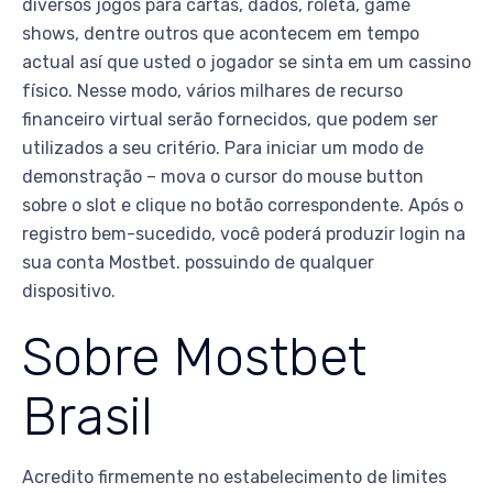
diversos jogos para cartas, dados, roleta, game
shows, dentre outros que acontecem em tempo
actual así que usted o jogador se sinta em um cassino
físico. Nesse modo, vários milhares de recurso
financeiro virtual serão fornecidos, que podem ser
utilizados a seu critério. Para iniciar um modo de
demonstração – mova o cursor do mouse button
sobre o slot e clique no botão correspondente. Após o
registro bem-sucedido, você poderá produzir login na
sua conta Mostbet. possuindo de qualquer
dispositivo.
Sobre Mostbet
Brasil
Acredito firmemente no estabelecimento de limites