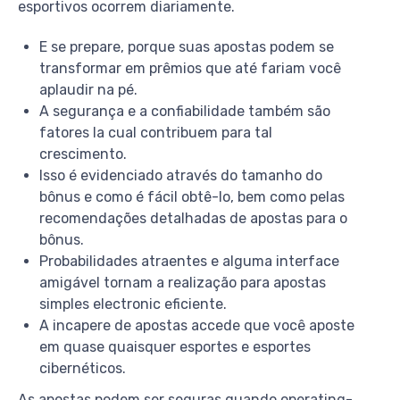
esportivos ocorrem diariamente.
E se prepare, porque suas apostas podem se
transformar em prêmios que até fariam você
aplaudir na pé.
A segurança e a confiabilidade também são
fatores la cual contribuem para tal
crescimento.
Isso é evidenciado através do tamanho do
bônus e como é fácil obtê-lo, bem como pelas
recomendações detalhadas de apostas para o
bônus.
Probabilidades atraentes e alguma interface
amigável tornam a realização para apostas
simples electronic eficiente.
A incapere de apostas accede que você aposte
em quase quaisquer esportes e esportes
cibernéticos.
As apostas podem ser seguras quando operating-