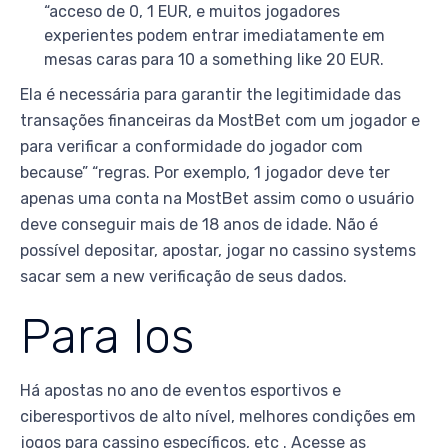
“acceso de 0, 1 EUR, e muitos jogadores
experientes podem entrar imediatamente em
mesas caras para 10 a something like 20 EUR.
Ela é necessária para garantir the legitimidade das
transações financeiras da MostBet com um jogador e
para verificar a conformidade do jogador com
because” “regras. Por exemplo, 1 jogador deve ter
apenas uma conta na MostBet assim como o usuário
deve conseguir mais de 18 anos de idade. Não é
possível depositar, apostar, jogar no cassino systems
sacar sem a new verificação de seus dados.
Para Ios
Há apostas no ano de eventos esportivos e
ciberesportivos de alto nível, melhores condições em
jogos para cassino específicos, etc . Acesse as