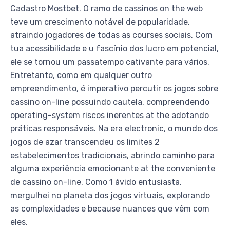
Cadastro Mostbet. O ramo de cassinos on the web
teve um crescimento notável de popularidade,
atraindo jogadores de todas as courses sociais. Com
tua acessibilidade e u fascínio dos lucro em potencial,
ele se tornou um passatempo cativante para vários.
Entretanto, como em qualquer outro
empreendimento, é imperativo percutir os jogos sobre
cassino on-line possuindo cautela, compreendendo
operating-system riscos inerentes at the adotando
práticas responsáveis. Na era electronic, o mundo dos
jogos de azar transcendeu os limites 2
estabelecimentos tradicionais, abrindo caminho para
alguma experiência emocionante at the conveniente
de cassino on-line. Como 1 ávido entusiasta,
mergulhei no planeta dos jogos virtuais, explorando
as complexidades e because nuances que vêm com
eles.