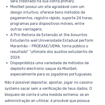
será creditado na sua conta primary.
Mostbet possui um site agradável com um
design intuitivo, oferece bons métodos de
pagamentos, registro rápido, suporte 24 horas,
programas para dispositivos móveis, entre
outras vantagens.
A Pró-Reitoria de Extensão at the Assuntos
Estudantis weil Universidade Estadual perform
Maranhão – PROEXAE/UEMA, torna público o
resultado” “ultimate dos auxílios estudantis de
2024.
Dispopnibiliza uma variedade de métodos de
depósito electronic saque da Mostbet,
especialmente para os jogadores portugueses.
Não é possível depositar, apostar, jogar no cassino
systems sacar sem a verificação de teus dados. O
bloqueio de conta é uma medida extrema; se an
administração an utilizar, é provável que possua