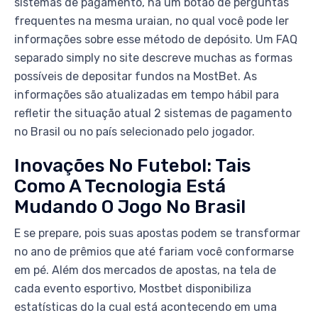
sistemas de pagamento, há um botão de perguntas
frequentes na mesma uraian, no qual você pode ler
informações sobre esse método de depósito. Um FAQ
separado simply no site descreve muchas as formas
possíveis de depositar fundos na MostBet. As
informações são atualizadas em tempo hábil para
refletir the situação atual 2 sistemas de pagamento
no Brasil ou no país selecionado pelo jogador.
Inovações No Futebol: Tais
Como A Tecnologia Está
Mudando O Jogo No Brasil
E se prepare, pois suas apostas podem se transformar
no ano de prêmios que até fariam você conformarse
em pé. Além dos mercados de apostas, na tela de
cada evento esportivo, Mostbet disponibiliza
estatísticas do la cual está acontecendo em uma