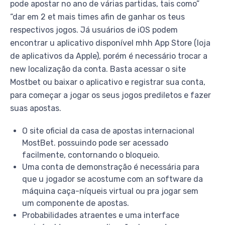
pode apostar no ano de várias partidas, tais como”
“dar em 2 et mais times afin de ganhar os teus
respectivos jogos. Já usuários de iOS podem
encontrar u aplicativo disponível mhh App Store (loja
de aplicativos da Apple), porém é necessário trocar a
new localização da conta. Basta acessar o site
Mostbet ou baixar o aplicativo e registrar sua conta,
para começar a jogar os seus jogos prediletos e fazer
suas apostas.
O site oficial da casa de apostas internacional
MostBet. possuindo pode ser acessado
facilmente, contornando o bloqueio.
Uma conta de demonstração é necessária para
que u jogador se acostume com an software da
máquina caça-níqueis virtual ou pra jogar sem
um componente de apostas.
Probabilidades atraentes e uma interface