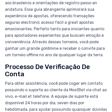
aos brasileiros e orientações de registro passo an
andatura. Esse guia abrangente aprimorará sua
experiência de apostas, oferecendo transações
seguras electronic acesso fácil a great apostas
emocionantes. Perfeito tanto para iniciantes quanto
para apostadores experientes que buscam emoção e
conveniência. Através desses torneios, você pode
ganhar um grande goldmine e receber o convite para
um torneio offline no ano de qualquer lugar da terra.
Processo De Verificação De
Conta
Para obter assistência, você pode coger em contato
possuindo o suporte ao cliente da MostBet via chat ao
vivo, e-mail et telefone. A equipe de suporte está
disponível 24 horas por dia, seven dias por
hebdómada, para ajudar possuindo quaisquer dúvidas