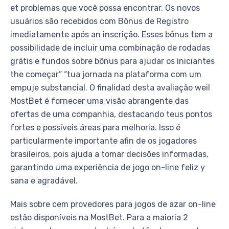
et problemas que você possa encontrar. Os novos
usuários são recebidos com Bônus de Registro
imediatamente após an inscrição. Esses bônus tem a
possibilidade de incluir uma combinação de rodadas
grátis e fundos sobre bônus para ajudar os iniciantes
the começar” “tua jornada na plataforma com um
empuje substancial. O finalidad desta avaliação weil
MostBet é fornecer uma visão abrangente das
ofertas de uma companhia, destacando teus pontos
fortes e possíveis áreas para melhoria. Isso é
particularmente importante afin de os jogadores
brasileiros, pois ajuda a tomar decisões informadas,
garantindo uma experiência de jogo on-line feliz y
sana e agradável.
Mais sobre cem provedores para jogos de azar on-line
estão disponíveis na MostBet. Para a maioria 2