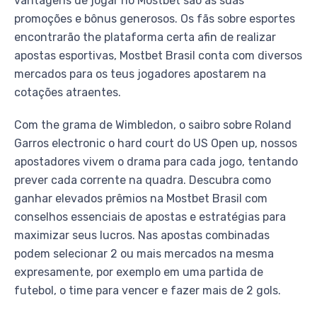
vantagens de jogar no Mostbet são as suas
promoções e bônus generosos. Os fãs sobre esportes
encontrarão the plataforma certa afin de realizar
apostas esportivas, Mostbet Brasil conta com diversos
mercados para os teus jogadores apostarem na
cotações atraentes.
Com the grama de Wimbledon, o saibro sobre Roland
Garros electronic o hard court do US Open up, nossos
apostadores vivem o drama para cada jogo, tentando
prever cada corrente na quadra. Descubra como
ganhar elevados prêmios na Mostbet Brasil com
conselhos essenciais de apostas e estratégias para
maximizar seus lucros. Nas apostas combinadas
podem selecionar 2 ou mais mercados na mesma
expresamente, por exemplo em uma partida de
futebol, o time para vencer e fazer mais de 2 gols.