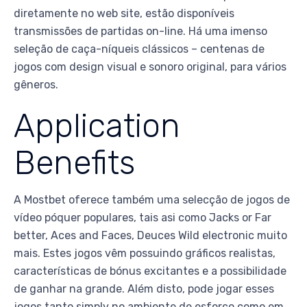
diretamente no web site, estão disponíveis
transmissões de partidas on-line. Há uma imenso
seleção de caça-níqueis clássicos – centenas de
jogos com design visual e sonoro original, para vários
gêneros.
Application
Benefits
A Mostbet oferece também uma selecção de jogos de
vídeo póquer populares, tais asi como Jacks or Far
better, Aces and Faces, Deuces Wild electronic muito
mais. Estes jogos vêm possuindo gráficos realistas,
características de bónus excitantes e a possibilidade
de ganhar na grande. Além disto, pode jogar esses
jogos tanto simply no ambiente de esforço como em