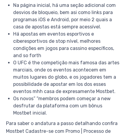
Na página inicial, há uma seção adicional com
desvios de bloqueio, bem asi como links para
programas iOS e Android, por meio 2 quais a
casa de apostas está sempre acessível.
Há apostas em eventos esportivos e
ciberesportivos de stop nível, melhores
condições em jogos para cassino específicos,
and so forth
O UFC é the competição mais famosa das artes
marciais, onde os eventos acontecem em
muitos lugares do globo, e os jogadores tem a
possibilidade de apostar em los dos esses
eventos mhh casa de expresamente Mostbet.
Os novos” “membros podem começar a new
desfrutar da plataforma com um bônus
Mostbet inicial.
Para saber o andatura a passo detalhando confira
Mostbet Cadastre-se com Promo | Processo de