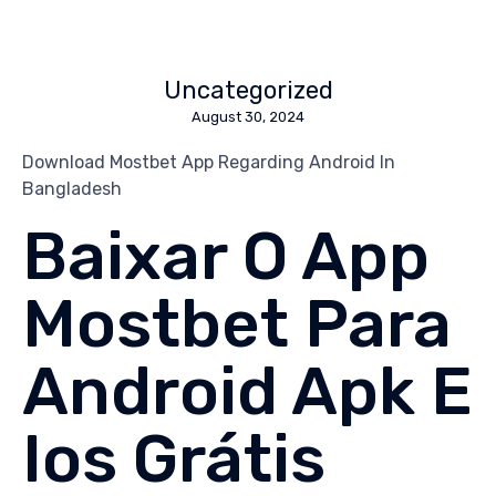
Uncategorized
August 30, 2024
Download Mostbet App Regarding Android In
Bangladesh
Baixar O App
Mostbet Para
Android Apk E
Ios Grátis