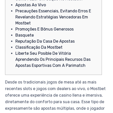
Apostas Ao Vivo
Precauções Essenciais, Evitando Erros E
Revelando Estratégias Vencedoras Em
Mostbet
Promoções E Bônus Generosos
Basquete
Reputação Da Casa De Apostas
Classificação Da Mostbet
Liberte Seu Posible De Vitória
Aprendendo Os Principais Recursos Das
Apostas Esportivas Com A Parimatch
Desde os tradicionais jogos de mesa até as mais
recentes slots e jogos com dealers ao vivo, o Mostbet
oferece uma experiência de casino llena e imersiva,
diretamente do conforto para sua casa. Esse tipo de
expresamente são apostas múltiplas, onde o jogador