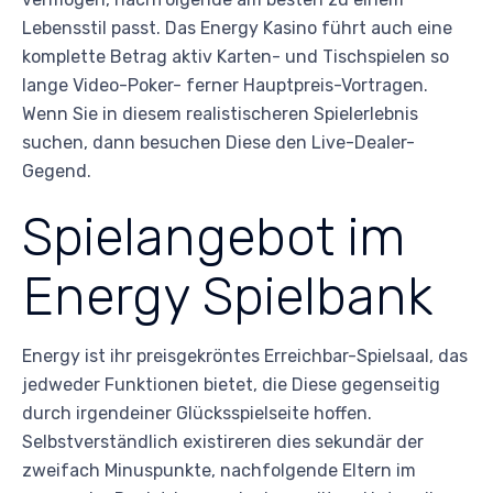
Lebensstil passt. Das Energy Kasino führt auch eine
komplette Betrag aktiv Karten- und Tischspielen so
lange Video-Poker- ferner Hauptpreis-Vortragen.
Wenn Sie in diesem realistischeren Spielerlebnis
suchen, dann besuchen Diese den Live-Dealer-
Gegend.
Spielangebot im
Energy Spielbank
Energy ist ihr preisgekröntes Erreichbar-Spielsaal, das
jedweder Funktionen bietet, die Diese gegenseitig
durch irgendeiner Glücksspielseite hoffen.
Selbstverständlich existireren dies sekundär der
zweifach Minuspunkte, nachfolgende Eltern im