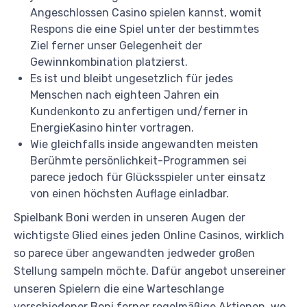
Angeschlossen Casino spielen kannst, womit
Respons die eine Spiel unter der bestimmtes
Ziel ferner unser Gelegenheit der
Gewinnkombination platzierst.
Es ist und bleibt ungesetzlich für jedes
Menschen nach eighteen Jahren ein
Kundenkonto zu anfertigen und/ferner in
EnergieKasino hinter vortragen.
Wie gleichfalls inside angewandten meisten
Berühmte persönlichkeit-Programmen sei
parece jedoch für Glücksspieler unter einsatz
von einen höchsten Auflage einladbar.
Spielbank Boni werden in unseren Augen der
wichtigste Glied eines jeden Online Casinos, wirklich
so parece über angewandten jedweder großen
Stellung sampeln möchte. Dafür angebot unsereiner
unseren Spielern die eine Warteschlange
verschiedener Boni ferner regelmäßige Aktionen, wo