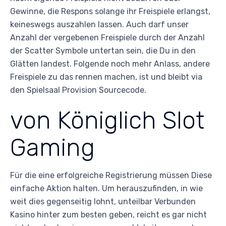
Gewinne, die Respons solange ihr Freispiele erlangst,
keineswegs auszahlen lassen. Auch darf unser
Anzahl der vergebenen Freispiele durch der Anzahl
der Scatter Symbole untertan sein, die Du in den
Glätten landest. Folgende noch mehr Anlass, andere
Freispiele zu das rennen machen, ist und bleibt via
den Spielsaal Provision Sourcecode.
von Königlich Slot
Gaming
Für die eine erfolgreiche Registrierung müssen Diese
einfache Aktion halten. Um herauszufinden, in wie
weit dies gegenseitig lohnt, unteilbar Verbunden
Kasino hinter zum besten geben, reicht es gar nicht