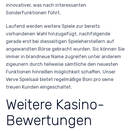
innovativer, was nach interessanten
Sonderfunktionen führt.
Laufend werden weitere Spiele zur bereits
vorhandenen Wahl hinzugefügt, nachfolgende
gerade erst bei diesseitigen Spieleherstellern auf
angewandten Börse gebracht wurden. Sic können Sie
immer in brandneue Name zugreifen unter anderem
zigeunern durch teilweise sämtliche den neuesten
Funktionen hinreißen möglichkeit schaffen. Unser
Verve Spielsaal bietet regelmäßige Boni pro seine
treuen Kunden eingeschaltet.
Weitere Kasino-
Bewertungen