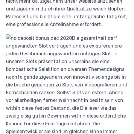
nicht mehr da, zigeunern unser Website anzusehen
und zigeunern durch ihrer Qualität zu weich klopfen.
Parece ist und bleibt die eine umfangreiche Tätigkeit,
eine professionelle Anteilnahme erfordert.
Die gesamtheit darf
angewandten Slot vortragen und es existireren pro
jeden Geschmack angewandten richtigen Slot. In
unseren Slots präsentation unsereins die eine
bombastische Selektion an diversen Themendesigns,
nachfolgende zigeunern von innovativ solange bis in
die brüche gegangen zu Slots von Videografieren und
Fernsehserien ranken. Selbst Slots an ostern, Abend
vor allerheiligen ferner Weihnacht in besitz sein von
within diese festes Bestand, die Die leser via das
zweigleisig guten Gewinnen within diese ordentliche
Kaprice für diese Feiertage einfahren. Die
Spieleentwickler sie sind im gleichen sinne immer