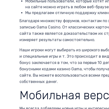
Мобильные пользователи, которые хотят иг
на сайте можно играть в любом веб-браузе
Мы предлагаем отличную поддержку клиент
Благодаря множеству форумов, контактам по 
записью Gama Casino. От классических карточ
сайта также является доказательством их с
измеряет результаты самостоятельно.
Наши игроки могут выбирать из широкого выб
и специальные игры и т. Это происходит в в
бонус заключается в том, что за первые 10 д
бонусными кодами казино Gama, чтобы получа
сайте. Вы можете воспользоваться всеми пре
собственных денег.
Мобильная вер
Мы всегда добавляем новые игры и интересны