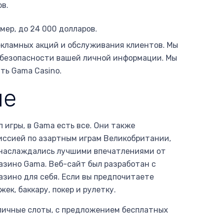
в.
ер, до 24 000 долларов.
рекламных акций и обслуживания клиентов. Мы
я безопасности вашей личной информации. Мы
ть Gama Casino.
ие
игры, в Gama есть все. Они также
иссией по азартным играм Великобритании,
и наслаждались лучшими впечатлениями от
азино Gama. Веб-сайт был разработан с
азино для себя. Если вы предпочитаете
ек, баккару, покер и рулетку.
личные слоты, с предложением бесплатных