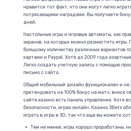
нравится тот факт, что они могут легко игра
потрясающими наградами. Вы получаете бонусн
дней.
Настольные игры и игровые автоматы, как пра
экранов, на которых можно разместить игры. 
большому количеству различных вариантов п
картами и Paypal. Хотя до 2009 года азартны
Легко создать учетную запись с помощью прос
письмо с сайта.
Общий мобильный дизайн функционален и не 
претендовать на 100% бонус на матч, внеся с
сайте казино есть панель управления. Хотя вс
безопасности, играя онлайн. Казино 3Bets о
играть в игры в 3D, так что еще вы можете хо
Тем не менее, игры хорошо проработаны, н