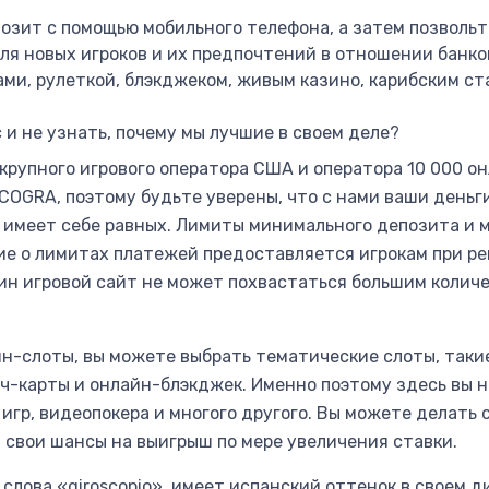
позит с помощью мобильного телефона, а затем позволь
я новых игроков и их предпочтений в отношении банко
ами, рулеткой, блэкджеком, живым казино, карибским с
 и не узнать, почему мы лучшие в своем деле?
крупного игрового оператора США и оператора 10 000 о
OGRA, поэтому будьте уверены, что с нами ваши деньги
не имеет себе равных. Лимиты минимального депозита и
ие о лимитах платежей предоставляется игрокам при рег
ин игровой сайт не может похвастаться большим количе
айн-слоты, вы можете выбрать тематические слоты, таки
етч-карты и онлайн-блэкджек. Именно поэтому здесь вы
игр, видеопокера и многого другого. Вы можете делать 
 свои шансы на выигрыш по мере увеличения ставки.
слова «giroscopio», имеет испанский оттенок в своем д