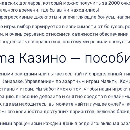
надских долларов, который можно получить за 2000 очко
ального времени, где бы вы ни находились!
прогрессивные джекпоты и впечатляющие бонусы, наприм
же игры, выбор варьируется в зависимости от бонусов, 
ом, и очень серьезно относимся к важности обеспечени
 продолжать возвращаться, поэтому мы решили пропусти
ama Казино — пособ
усными раундами или пытаетесь найти определенный тип 
Канаваке, Управлением по азартным играм Мальты, Ком
ктивным играм. Мы заботимся о том, чтобы наши игрок
рацию, внесение депозита и снятие средств в онлайн-к
, где вы находитесь, вы можете найти лучшее онлайн-к
омного количества доступных вариантов, включая блэкдж
ными вращениями каждый день в ряде игр, включая раз