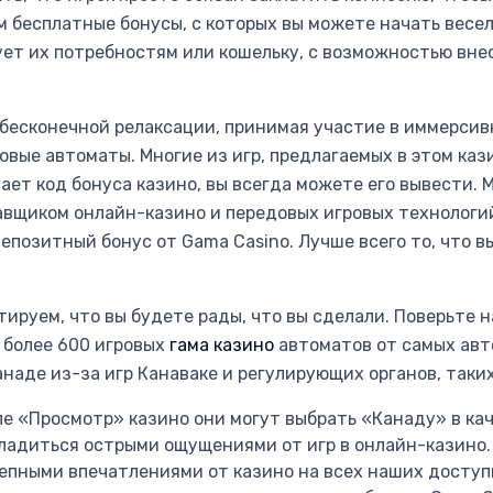
 бесплатные бонусы, с которых вы можете начать весел
ует их потребностям или кошельку, с возможностью вне
 бесконечной релаксации, принимая участие в иммерси
вые автоматы. Многие из игр, предлагаемых в этом кази
вает код бонуса казино, вы всегда можете его вывести.
вщиком онлайн-казино и передовых игровых технологий. 
епозитный бонус от Gama Casino. Лучше всего то, что вы
ируем, что вы будете рады, что вы сделали. Поверьте на
 более 600 игровых
гама казино
автоматов от самых авт
наде из-за игр Канаваке и регулирующих органов, таких
пе «Просмотр» казино они могут выбрать «Канаду» в ка
сладиться острыми ощущениями от игр в онлайн-казино.
епными впечатлениями от казино на всех наших доступ