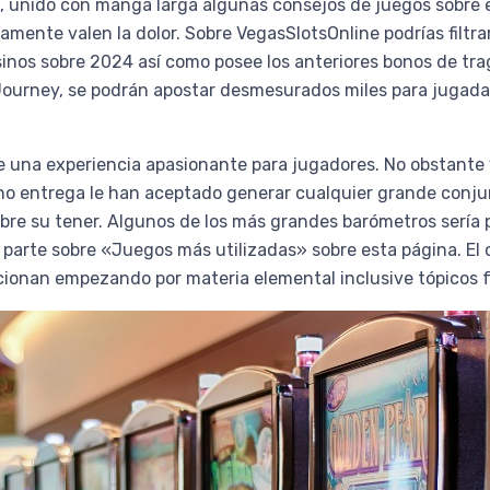
 unido con manga larga algunas consejos de juegos sobre el
rtamente valen la dolor. Sobre VegasSlotsOnline podrías filtra
inos sobre 2024 así­ como posee los anteriores bonos de tra
ourney, se podrán apostar desmesurados miles para jugada, 
 una experiencia apasionante para jugadores. No obstante 1
o entrega le han aceptado generar cualquier grande conjun
bre su tener. Algunos de los más grandes barómetros serí­a 
 parte sobre «Juegos más utilizadas» sobre esta página. El c
cionan empezando por materia elemental inclusive tópicos f