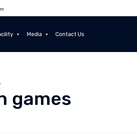
om
Skip
cility
Media
Contact Us
to
content
s
n games