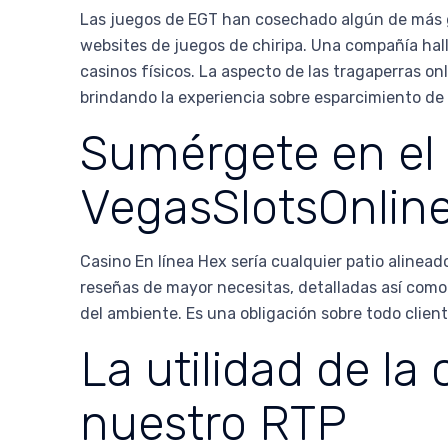
Las juegos de EGT han cosechado algún de más gr
websites de juegos de chiripa. Una compañía hall
casinos físicos.
La aspecto de las tragaperras onl
brindando la experiencia sobre esparcimiento de l
Sumérgete en el
VegasSlotsOnlin
Casino En línea Hex serí­a cualquier patio aline
reseñas de mayor necesitas, detalladas así­ como
del ambiente. Es una obligación sobre todo client
La utilidad de la
nuestro RTP