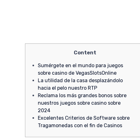
Content
Sumérgete en el mundo para juegos
sobre casino de VegasSlotsOnline
La utilidad de la casa desplazándolo
hacia el pelo nuestro RTP
Reclama los más grandes bonos sobre
nuestros juegos sobre casino sobre
2024
Excelentes Criterios de Software sobre
Tragamonedas con el fin de Casinos