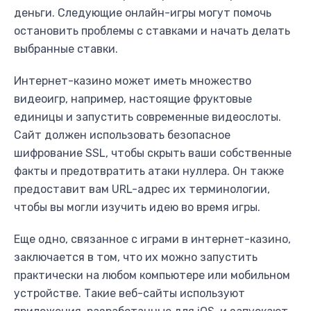
деньги. Следующие онлайн-игры могут помочь
остановить проблемы с ставками и начать делать
выбранные ставки.
Интернет-казино может иметь множество
видеоигр, например, настоящие фруктовые
единицы и запустить современные видеослоты.
Сайт должен использовать безопасное
шифрование SSL, чтобы скрыть ваши собственные
факты и предотвратить атаки нуллера. Он также
предоставит вам URL-адрес их терминологии,
чтобы вы могли изучить идею во время игры.
Еще одно, связанное с играми в интернет-казино,
заключается в том, что их можно запустить
практически на любом компьютере или мобильном
устройстве. Такие веб-сайты используют