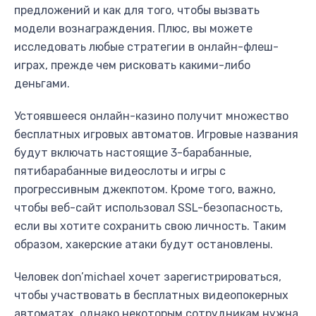
предложений и как для того, чтобы вызвать
модели вознаграждения. Плюс, вы можете
исследовать любые стратегии в онлайн-флеш-
играх, прежде чем рисковать какими-либо
деньгами.
Устоявшееся онлайн-казино получит множество
бесплатных игровых автоматов. Игровые названия
будут включать настоящие 3-барабанные,
пятибарабанные видеослоты и игры с
прогрессивным джекпотом. Кроме того, важно,
чтобы веб-сайт использовал SSL-безопасность,
если вы хотите сохранить свою личность. Таким
образом, хакерские атаки будут остановлены.
Человек don’michael хочет зарегистрироваться,
чтобы участвовать в бесплатных видеопокерных
автоматах, однако некоторым сотрудникам нужна