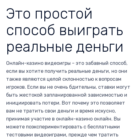
Это простой
способ выиграть
реальные деньги
Онлайн-казино видеоигры – это забавный способ,
если вы хотите получить реальные деньги, но они
также являются целой склонностью к вопросам
игроков. Если вы не очень бдительны, ставки могут
быть жестокой запланированной зависимостью и
инициировать потери. Вот почему это позволяет
вам не тратить свои деньги и время искусно,
принимая участие в онлайн-казино онлайн. Вы
можете поэкспериментировать с бесплатными
тестовыми видеоиграми, прежде чем тратить