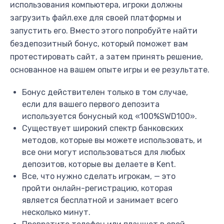
использования компьютера, игроки должны
загрузить файл.exe для своей платформы и
запустить его. Вместо этого попробуйте найти
бездепозитный бонус, который поможет вам
протестировать сайт, а затем принять решение,
основанное на вашем опыте игры и ее результате.
Бонус действителен только в том случае,
если для вашего первого депозита
используется бонусный код «100%SWD100».
Существует широкий спектр банковских
методов, которые вы можете использовать, и
все они могут использоваться для любых
депозитов, которые вы делаете в Kent.
Все, что нужно сделать игрокам, — это
пройти онлайн-регистрацию, которая
является бесплатной и занимает всего
несколько минут.