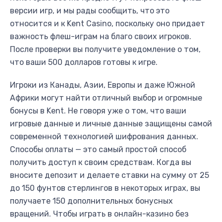
версии игр, и мы рады сообщить, что это
относится и к Kent Casino, поскольку оно придает
важность флеш-играм на благо своих игроков.
После проверки вы получите уведомление о том,
что ваши 500 долларов готовы к игре.
Игроки из Канады, Азии, Европы и даже Южной
Африки могут найти отличный выбор и огромные
бонусы в Kent. Не говоря уже о том, что ваши
игровые данные и личные данные защищены самой
современной технологией шифрования данных.
Способы оплаты — это самый простой способ
получить доступ к своим средствам. Когда вы
вносите депозит и делаете ставки на сумму от 25
до 150 фунтов стерлингов в некоторых играх, вы
получаете 150 дополнительных бонусных
вращений. Чтобы играть в онлайн-казино без