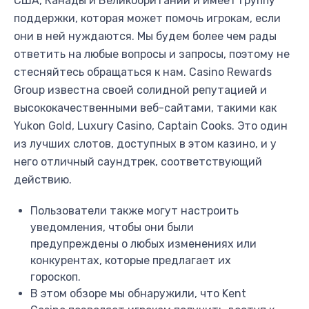
США, Канады и Великобритании и имеет группу
поддержки, которая может помочь игрокам, если
они в ней нуждаются. Мы будем более чем рады
ответить на любые вопросы и запросы, поэтому не
стесняйтесь обращаться к нам. Casino Rewards
Group известна своей солидной репутацией и
высококачественными веб-сайтами, такими как
Yukon Gold, Luxury Casino, Captain Cooks. Это один
из лучших слотов, доступных в этом казино, и у
него отличный саундтрек, соответствующий
действию.
Пользователи также могут настроить
уведомления, чтобы они были
предупреждены о любых изменениях или
конкурентах, которые предлагает их
гороскоп.
В этом обзоре мы обнаружили, что Kent