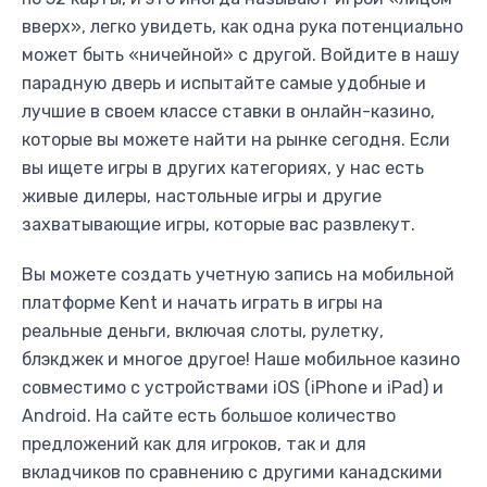
вверх», легко увидеть, как одна рука потенциально
может быть «ничейной» с другой. Войдите в нашу
парадную дверь и испытайте самые удобные и
лучшие в своем классе ставки в онлайн-казино,
которые вы можете найти на рынке сегодня. Если
вы ищете игры в других категориях, у нас есть
живые дилеры, настольные игры и другие
захватывающие игры, которые вас развлекут.
Вы можете создать учетную запись на мобильной
платформе Kent и начать играть в игры на
реальные деньги, включая слоты, рулетку,
блэкджек и многое другое! Наше мобильное казино
совместимо с устройствами iOS (iPhone и iPad) и
Android. На сайте есть большое количество
предложений как для игроков, так и для
вкладчиков по сравнению с другими канадскими