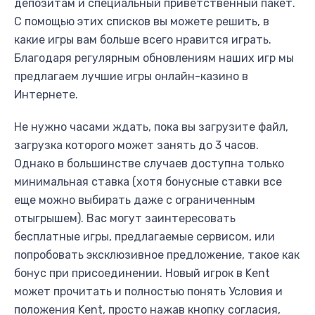
депозитам и специальный приветственный пакет.
С помощью этих списков вы можете решить, в
какие игры вам больше всего нравится играть.
Благодаря регулярным обновлениям наших игр мы
предлагаем лучшие игры онлайн-казино в
Интернете.
Не нужно часами ждать, пока вы загрузите файл,
загрузка которого может занять до 3 часов.
Однако в большинстве случаев доступна только
минимальная ставка (хотя бонусные ставки все
еще можно выбирать даже с ограниченным
отыгрышем). Вас могут заинтересовать
бесплатные игры, предлагаемые сервисом, или
попробовать эксклюзивное предложение, такое как
бонус при присоединении. Новый игрок в Kent
может прочитать и полностью понять Условия и
положения Kent, просто нажав кнопку согласия,