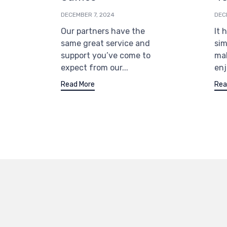
DECEMBER 7, 2024
DEC
Our partners have the
It 
same great service and
sim
support you’ve come to
mak
expect from our...
enj
Read More
Rea