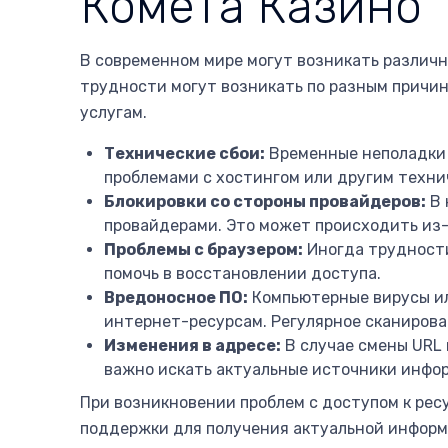
Комета Казино
В современном мире могут возникать различн
трудности могут возникать по разным причин
услугам.
Технические сбои:
Временные неполадки 
проблемами с хостингом или другим техн
Блокировки со стороны провайдеров:
В 
провайдерами. Это может происходить из-
Проблемы с браузером:
Иногда трудности
помочь в восстановлении доступа.
Вредоносное ПО:
Компьютерные вирусы ил
интернет-ресурсам. Регулярное сканирова
Изменения в адресе:
В случае смены URL 
важно искать актуальные источники инфор
При возникновении проблем с доступом к рес
поддержки для получения актуальной информ