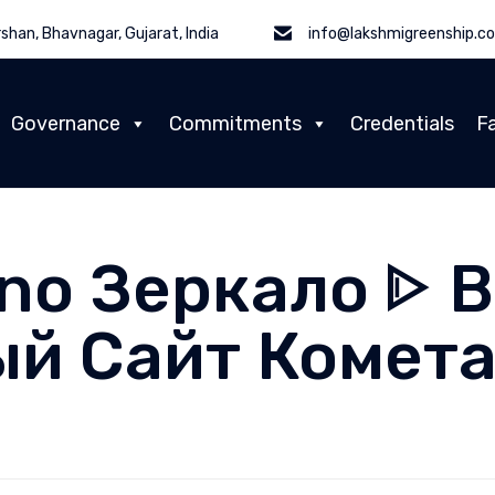
shan, Bhavnagar, Gujarat, India
info@lakshmigreenship.c
Governance
Commitments
Credentials
Fa
no Зеркало ᐈ 
й Сайт Комета