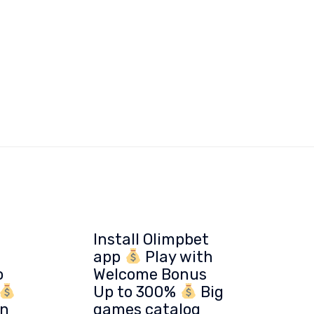
Install Olimpbet
А
app
Play with
o
Welcome Bonus
G
Up to 300%
Big
in
games catalog