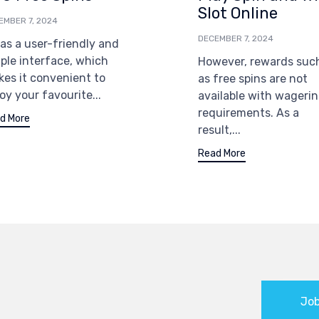
Slot Online
EMBER 7, 2024
DECEMBER 7, 2024
has a user-friendly and
ple interface, which
However, rewards suc
es it convenient to
as free spins are not
oy your favourite...
available with wageri
requirements. As a
d More
result,...
Read More
Job