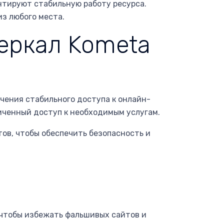
нтируют стабильную работу ресурса.
з любого места.
еркал Kometa
чения стабильного доступа к онлайн-
иченный доступ к необходимым услугам.
ов, чтобы обеспечить безопасность и
 чтобы избежать фальшивых сайтов и