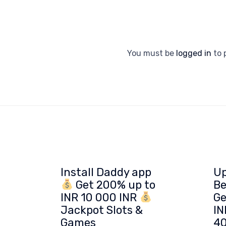
You must be
logged in
to 
Install Daddy app
Up
Get 200% up to
Be
INR 10 000 INR
Ge
Jackpot Slots &
IN
Games
40