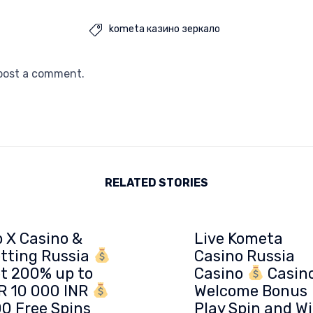
kometa казино зеркало

post a comment.
RELATED STORIES
 X Casino &
Live Kometa
tting Russia
Casino Russia
t 200% up to
Casino
Casin
R 10 000 INR
Welcome Bonus
0 Free Spins
Play Spin and W