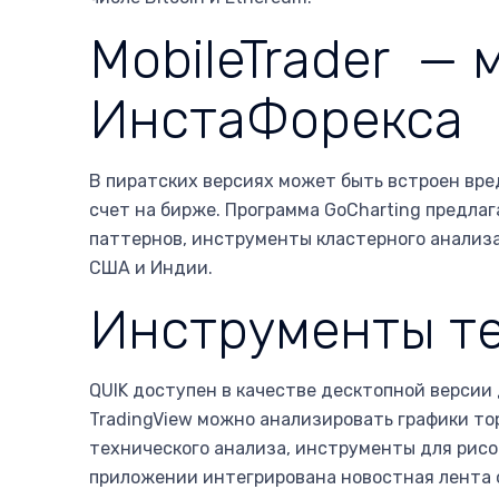
MobileTrader —
ИнстаФорекса
В пиратских версиях может быть встроен вре
счет на бирже. Программа GoCharting предла
паттернов, инструменты кластерного анализа
США и Индии.
Инструменты те
QUIK доступен в качестве десктопной версии 
TradingView можно анализировать графики т
технического анализа, инструменты для рисо
приложении интегрирована новостная лента о