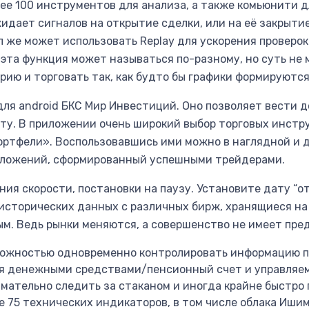
лее 100 инструментов для анализа, а также комьюнити д
дает сигналов на открытие сделки, или на её закрыти
 же может использовать Replay для ускорения проверок
эта функция может называться по-разному, но суть не м
ию и торговать так, как будто бы графики формируются
ля android БКС Мир Инвестиций. Оно позволяет вести д
юту. В приложении очень широкий выбор торговых инст
ртфели». Воспользовавшись ими можно в наглядной и д
 вложений, сформированный успешными трейдерами.
я скорости, постановки на паузу. Установите дату “от”
исторических данных с различных бирж, хранящиеся на 
м. Ведь рынки меняются, а совершенство не имеет пред
ожностью одновременно контролировать информацию по
я денежными средствами/пенсионный счет и управляем
имательно следить за стаканом и иногда крайне быстро
е 75 технических индикаторов, в том числе облака Иши