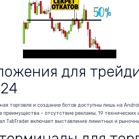
ложения для трейд
024
чная торговля и создание ботов доступны лишь на Androi
Ее преимущества – отсутствие рекламы, 19 технических
 TabTrader включает выставление лимитных и рыночных о
терминалы для тор