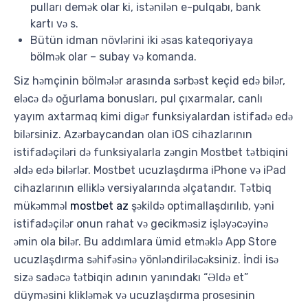
pulları demək olar ki, istənilən e-pulqabı, bank
kartı və s.
Bütün idman növlərini iki əsas kateqoriyaya
bölmək olar – subay və komanda.
Siz həmçinin bölmələr arasında sərbəst keçid edə bilər,
eləcə də oğurlama bonusları, pul çıxarmalar, canlı
yayım axtarmaq kimi digər funksiyalardan istifadə edə
bilərsiniz. Azərbaycandan olan iOS cihazlarının
istifadəçiləri də funksiyalarla zəngin Mostbet tətbiqini
əldə edə bilərlər. Mostbet ucuzlaşdırma iPhone və iPad
cihazlarının elliklə versiyalarında əlçatandır. Tətbiq
mükəmməl
mostbet az
şəkildə optimallaşdırılıb, yəni
istifadəçilər onun rahat və gecikməsiz işləyəcəyinə
əmin ola bilər. Bu addımlara ümid etməklə App Store
ucuzlaşdırma səhifəsinə yönləndiriləcəksiniz. İndi isə
sizə sadəcə tətbiqin adının yanındakı “Əldə et”
düyməsini klikləmək və ucuzlaşdırma prosesinin