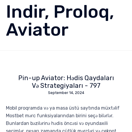
Indir, Proloq,
Aviator
Pin-up Aviator: Hədis Qaydaları
Və Strategiyaları - 797
September 14, 2024
Mobil proqramda və ya masa üstü saytında müxtəlif
Mostbet mərc funksiyalarından birini seçə bilərlər.
Bunlardan bəzilərinə hədis öncəsi və oyundaxili
seçimlər, oxşarı zamanda cütlük mərcləri və cekpot