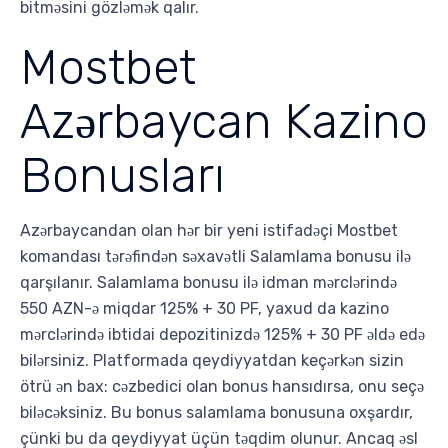
bitməsini gözləmək qalır.
Mostbet
Azərbaycan Kazino
Bonusları
Azərbaycandan olan hər bir yeni istifadəçi Mostbet
komandası tərəfindən səxavətli Salamlama bonusu ilə
qarşılanır. Salamlama bonusu ilə idman mərclərində
550 AZN-ə miqdar 125% + 30 PF, yaxud da kazino
mərclərində ibtidai depozitinizdə 125% + 30 PF əldə edə
bilərsiniz. Platformada qeydiyyatdan keçərkən sizin
ötrü ən bax: cəzbedici olan bonus hansıdırsa, onu seçə
biləcəksiniz. Bu bonus salamlama bonusuna oxşardır,
çünki bu da qeydiyyat üçün təqdim olunur. Ancaq əsl