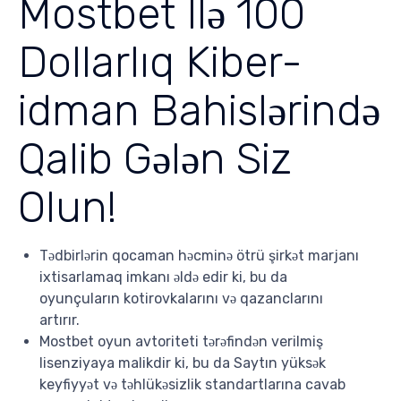
Mostbet Ilə 100
Dollarlıq Kiber-
idman Bahislərində
Qalib Gələn Siz
Olun!
Tədbirlərin qocaman həcminə ötrü şirkət marjanı
ixtisarlamaq imkanı əldə edir ki, bu da
oyunçuların kotirovkalarını və qazanclarını
artırır.
Mostbet oyun avtoriteti tərəfindən verilmiş
lisenziyaya malikdir ki, bu da Saytın yüksək
keyfiyyət və təhlükəsizlik standartlarına cavab