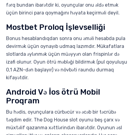
fərq bundan ibarətdir ki, oyunçular onu əldə etmək
üçün birinci para qoymağını həyata keçirməli deyil.
Mostbet Proloq İşlevselliği
Bonus hesablandıqdan sonra onu əməli hesabda pula
devirmək üçün oynayıb udmaq lazımdır. Mükafatlara
slotlarda əylənmək üçün müəyyən olan frispinlər də
izafi olunur. Oyun ötrü məbləği bildirmək (pul qoyuluşu
0,1 AZN-dən başlayır) və növbəti raundu durmaq
kifayətdir.
Android Və İos ötrü Mobil
Proqram
Bu hədis, oyunçulara cürbəcür və əcəb bir təcrübə
təqdim edir. The Dog House slot oyunu beş çarx və
müxtəlif qazanma xəttlərindən ibarətdir. Oyunun əsl