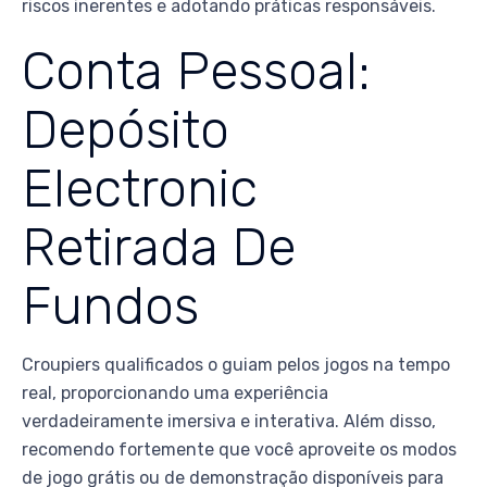
riscos inerentes e adotando práticas responsáveis.
Conta Pessoal:
Depósito
Electronic
Retirada De
Fundos
Croupiers qualificados o guiam pelos jogos na tempo
real, proporcionando uma experiência
verdadeiramente imersiva e interativa. Além disso,
recomendo fortemente que você aproveite os modos
de jogo grátis ou de demonstração disponíveis para