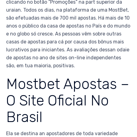
clicando no botão “Promoções” na part superior da
uraian. Todos os dias, na plataforma de uma MostBet,
são efetuadas mais de 700 mil apostas. Há mais de 10
anos o público da casa de apostas no País e do mundo
e no globo só cresce. As pessoas vêm sobre outras
casas de apostas para cá por causa dos bônus mais
lucrativos para iniciantes. As avaliações dessan odaie
de apostas no ano de sites on-line independentes
são, em tua maioria, positivas.
Mostbet Apostas –
O Site Oficial No
Brasil
Ela se destina an apostadores de toda variedade