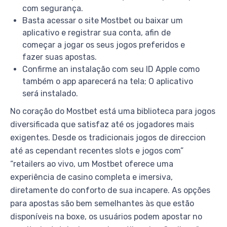
com segurança.
Basta acessar o site Mostbet ou baixar um
aplicativo e registrar sua conta, afin de
começar a jogar os seus jogos preferidos e
fazer suas apostas.
Confirme an instalação com seu ID Apple como
também o app aparecerá na tela; O aplicativo
será instalado.
No coração do Mostbet está uma biblioteca para jogos
diversificada que satisfaz até os jogadores mais
exigentes. Desde os tradicionais jogos de direccion
até as cependant recentes slots e jogos com”
“retailers ao vivo, um Mostbet oferece uma
experiência de casino completa e imersiva,
diretamente do conforto de sua incapere. As opções
para apostas são bem semelhantes às que estão
disponíveis na boxe, os usuários podem apostar no