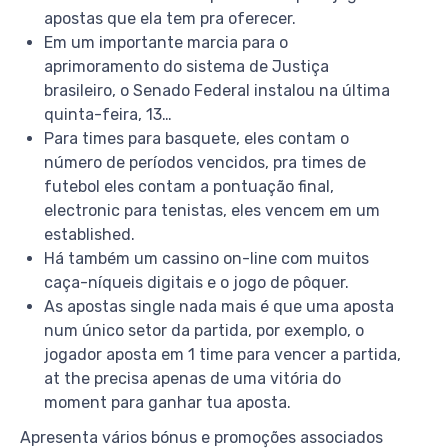
apostas que ela tem pra oferecer.
Em um importante marcia para o
aprimoramento do sistema de Justiça
brasileiro, o Senado Federal instalou na última
quinta-feira, 13…
Para times para basquete, eles contam o
número de períodos vencidos, pra times de
futebol eles contam a pontuação final,
electronic para tenistas, eles vencem em um
established.
Há também um cassino on-line com muitos
caça-níqueis digitais e o jogo de pôquer.
As apostas single nada mais é que uma aposta
num único setor da partida, por exemplo, o
jogador aposta em 1 time para vencer a partida,
at the precisa apenas de uma vitória do
moment para ganhar tua aposta.
Apresenta vários bónus e promoções associados