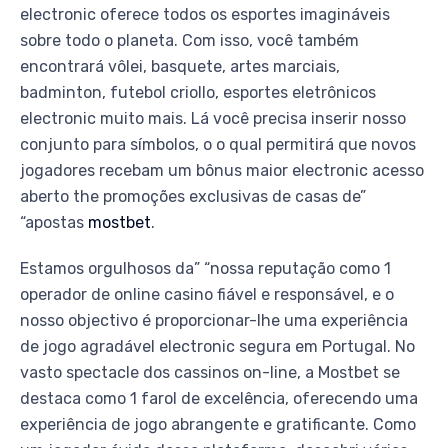
electronic oferece todos os esportes imagináveis
sobre todo o planeta. Com isso, você também
encontrará vôlei, basquete, artes marciais,
badminton, futebol criollo, esportes eletrônicos
electronic muito mais. Lá você precisa inserir nosso
conjunto para símbolos, o o qual permitirá que novos
jogadores recebam um bônus maior electronic acesso
aberto the promoções exclusivas de casas de”
“apostas
mostbet
.
Estamos orgulhosos da” “nossa reputação como 1
operador de online casino fiável e responsável, e o
nosso objectivo é proporcionar-lhe uma experiência
de jogo agradável electronic segura em Portugal. No
vasto spectacle dos cassinos on-line, a Mostbet se
destaca como 1 farol de excelência, oferecendo uma
experiência de jogo abrangente e gratificante. Como