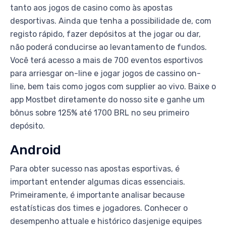
tanto aos jogos de casino como às apostas
desportivas. Ainda que tenha a possibilidade de, com
registo rápido, fazer depósitos at the jogar ou dar,
não poderá conducirse ao levantamento de fundos.
Você terá acesso a mais de 700 eventos esportivos
para arriesgar on-line e jogar jogos de cassino on-
line, bem tais como jogos com supplier ao vivo. Baixe o
app Mostbet diretamente do nosso site e ganhe um
bônus sobre 125% até 1700 BRL no seu primeiro
depósito.
Android
Para obter sucesso nas apostas esportivas, é
important entender algumas dicas essenciais.
Primeiramente, é importante analisar because
estatísticas dos times e jogadores. Conhecer o
desempenho attuale e histórico dasjenige equipes