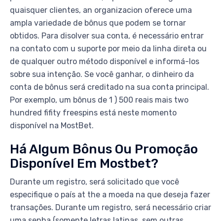
quaisquer clientes, an organizacion oferece uma
ampla variedade de bônus que podem se tornar
obtidos. Para disolver sua conta, é necessário entrar
na contato com u suporte por meio da linha direta ou
de qualquer outro método disponível e informá-los
sobre sua intenção. Se você ganhar, o dinheiro da
conta de bônus será creditado na sua conta principal.
Por exemplo, um bônus de 1 ) 500 reais mais two
hundred fifity freespins está neste momento
disponível na MostBet.
Há Algum Bônus Ou Promoção
Disponível Em Mostbet?
Durante um registro, será solicitado que você
especifique o país at the a moeda na que deseja fazer
transações. Durante um registro, será necessário criar
uma senha (somente letras latinas, sem outras