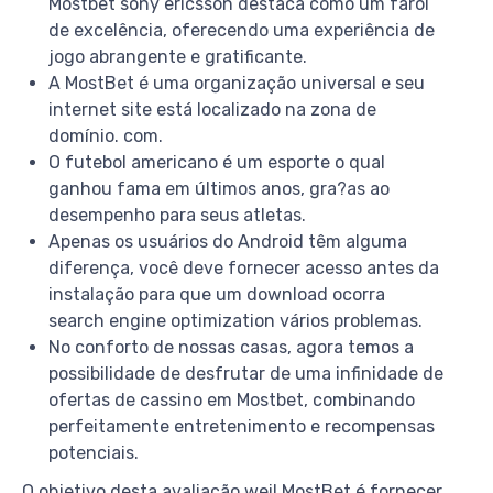
Mostbet sony ericsson destaca como um farol
de excelência, oferecendo uma experiência de
jogo abrangente e gratificante.
A MostBet é uma organização universal e seu
internet site está localizado na zona de
domínio. com.
O futebol americano é um esporte o qual
ganhou fama em últimos anos, gra?as ao
desempenho para seus atletas.
Apenas os usuários do Android têm alguma
diferença, você deve fornecer acesso antes da
instalação para que um download ocorra
search engine optimization vários problemas.
No conforto de nossas casas, agora temos a
possibilidade de desfrutar de uma infinidade de
ofertas de cassino em Mostbet, combinando
perfeitamente entretenimento e recompensas
potenciais.
O objetivo desta avaliação weil MostBet é fornecer