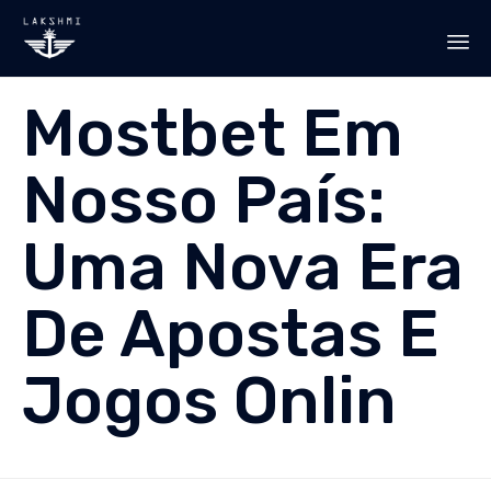
Sk
Mostbet Em
to
co
Nosso País:
Uma Nova Era
De Apostas E
Jogos Onlin