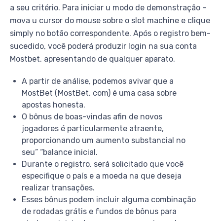
a seu critério. Para iniciar u modo de demonstração –
mova u cursor do mouse sobre o slot machine e clique
simply no botão correspondente. Após o registro bem-
sucedido, você poderá produzir login na sua conta
Mostbet. apresentando de qualquer aparato.
A partir de análise, podemos avivar que a
MostBet (MostBet. com) é uma casa sobre
apostas honesta.
O bônus de boas-vindas afin de novos
jogadores é particularmente atraente,
proporcionando um aumento substancial no
seu” “balance inicial.
Durante o registro, será solicitado que você
especifique o país e a moeda na que deseja
realizar transações.
Esses bônus podem incluir alguma combinação
de rodadas grátis e fundos de bônus para