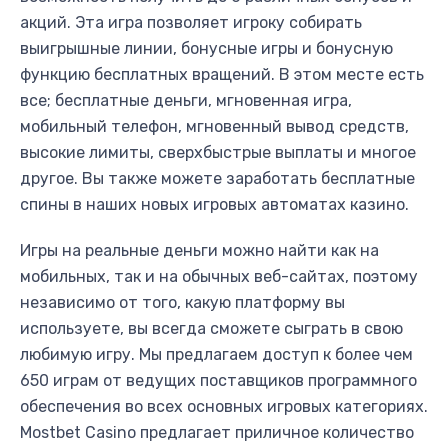
акций. Эта игра позволяет игроку собирать
выигрышные линии, бонусные игры и бонусную
функцию бесплатных вращений. В этом месте есть
все; бесплатные деньги, мгновенная игра,
мобильный телефон, мгновенный вывод средств,
высокие лимиты, сверхбыстрые выплаты и многое
другое. Вы также можете заработать бесплатные
спины в наших новых игровых автоматах казино.
Игры на реальные деньги можно найти как на
мобильных, так и на обычных веб-сайтах, поэтому
независимо от того, какую платформу вы
используете, вы всегда сможете сыграть в свою
любимую игру. Мы предлагаем доступ к более чем
650 играм от ведущих поставщиков программного
обеспечения во всех основных игровых категориях.
Mostbet Casino предлагает приличное количество