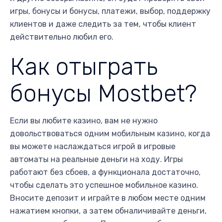
игры, бонусы и бонусы, платежи, выбор, поддержку
клиентов и даже следить за тем, чтобы клиент
действительно любил его.
Как отыграть
бонусы Mostbet?
Если вы любите казино, вам не нужно
довольствоваться одним мобильным казино, когда
вы можете наслаждаться игрой в игровые
автоматы на реальные деньги на ходу. Игры
работают без сбоев, а функционала достаточно,
чтобы сделать это успешное мобильное казино.
Вносите депозит и играйте в любом месте одним
нажатием кнопки, а затем обналичивайте деньги,