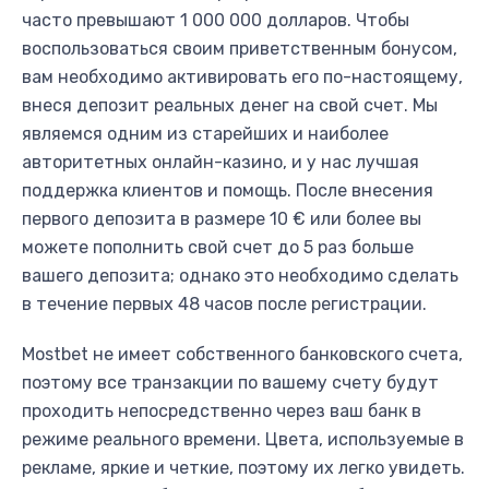
часто превышают 1 000 000 долларов. Чтобы
воспользоваться своим приветственным бонусом,
вам необходимо активировать его по-настоящему,
внеся депозит реальных денег на свой счет. Мы
являемся одним из старейших и наиболее
авторитетных онлайн-казино, и у нас лучшая
поддержка клиентов и помощь. После внесения
первого депозита в размере 10 € или более вы
можете пополнить свой счет до 5 раз больше
вашего депозита; однако это необходимо сделать
в течение первых 48 часов после регистрации.
Mostbet не имеет собственного банковского счета,
поэтому все транзакции по вашему счету будут
проходить непосредственно через ваш банк в
режиме реального времени. Цвета, используемые в
рекламе, яркие и четкие, поэтому их легко увидеть.