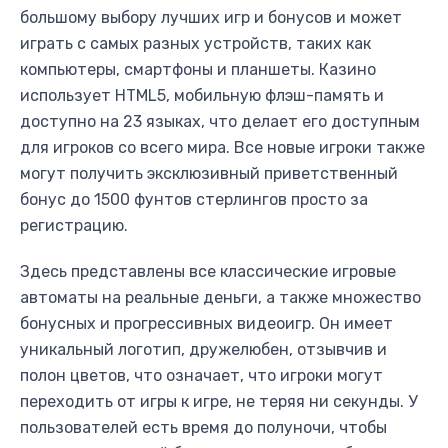
большому выбору лучших игр и бонусов и может
играть с самых разных устройств, таких как
компьютеры, смартфоны и планшеты. Казино
использует HTML5, мобильную флэш-память и
доступно на 23 языках, что делает его доступным
для игроков со всего мира. Все новые игроки также
могут получить эксклюзивный приветственный
бонус до 1500 фунтов стерлингов просто за
регистрацию.
Здесь представлены все классические игровые
автоматы на реальные деньги, а также множество
бонусных и прогрессивных видеоигр. Он имеет
уникальный логотип, дружелюбен, отзывчив и
полон цветов, что означает, что игроки могут
переходить от игры к игре, не теряя ни секунды. У
пользователей есть время до полуночи, чтобы