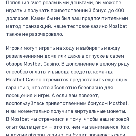
Пополнив счет реальными деньгами, вы можете
играть и получать приветственный бонус до 400
долларов. Каким бы ни был ваш предпочтительный
метод транзакций, наше тестовое казино Mostbet
также не разочаровало.
Игроки могут играть на ходу и выбирать между
развлечениями дома или даже в отпуске в своем
обзоре Mostbet Casino. В дополнение к целому ряду
способов оплаты и вывода средств, команда
Mostbet Casino стремится предоставить еще одну
гарантию, что это абсолютно безопасно для
посещения и игры. А если вам повезет,
воспользуйтесь приветственным бонусом Mostbet,
и вы моментально получите виртуальные монеты.
В Mostbet мы стремимся к тому, чтобы ваш игровой
опыт был в целом — это то, чем мы занимаемся. Как
и другие обзоры казино, он будет проверять свои