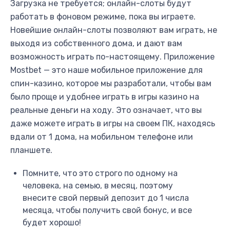
Загрузка не требуется; онлайн-слоты будут
работать в фоновом режиме, пока вы играете.
Новейшие онлайн-слоты позволяют вам играть, не
выходя из собственного дома, и дают вам
возможность играть по-настоящему. Приложение
Mostbet — это наше мобильное приложение для
спин-казино, которое мы разработали, чтобы вам
было проще и удобнее играть в игры казино на
реальные деньги на ходу. Это означает, что вы
даже можете играть в игры на своем ПК, находясь
вдали от 1 дома, на мобильном телефоне или
планшете.
Помните, что это строго по одному на
человека, на семью, в месяц, поэтому
внесите свой первый депозит до 1 числа
месяца, чтобы получить свой бонус, и все
будет хорошо!