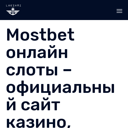
Sk
Mostbet
to
co
онлайн
слоты –
официальны
й сайт
казино,