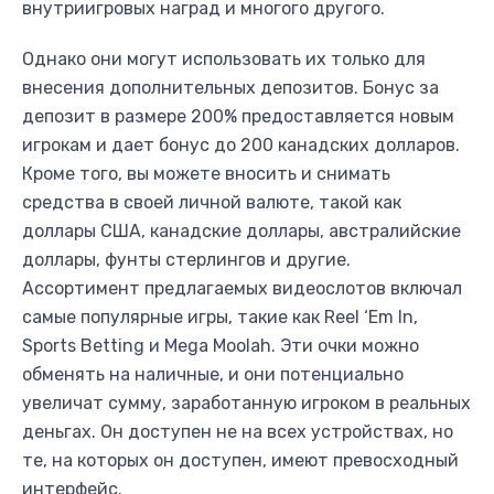
внутриигровых наград и многого другого.
Однако они могут использовать их только для
внесения дополнительных депозитов. Бонус за
депозит в размере 200% предоставляется новым
игрокам и дает бонус до 200 канадских долларов.
Кроме того, вы можете вносить и снимать
средства в своей личной валюте, такой как
доллары США, канадские доллары, австралийские
доллары, фунты стерлингов и другие.
Ассортимент предлагаемых видеослотов включал
самые популярные игры, такие как Reel ‘Em In,
Sports Betting и Mega Moolah. Эти очки можно
обменять на наличные, и они потенциально
увеличат сумму, заработанную игроком в реальных
деньгах. Он доступен не на всех устройствах, но
те, на которых он доступен, имеют превосходный
интерфейс.