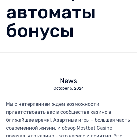
автоматы
бонусы
News
October 6, 2024
Мы с нетерпением ждем возможности
приветствовать вас в сообществе казино в
ближайшее время!. Азартные игры – большая часть
современной жизни, и обзор Mostbet Casino
показал, что казино – это весело и приятно. Это