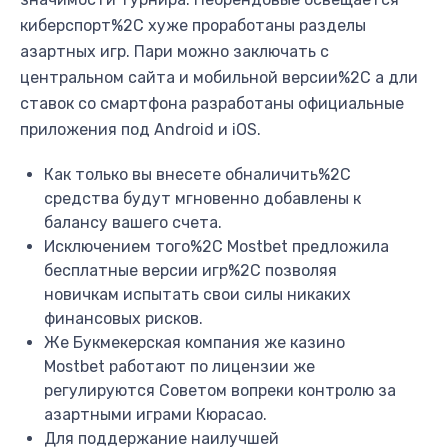
киберспорт%2C хуже проработаны разделы
азартных игр. Пари можно заключать с
центральном сайта и мобильной версии%2C а дли
ставок со смартфона разработаны официальные
приложения под Android и iOS.
Как только вы внесете обналичить%2C
средства будут мгновенно добавлены к
балансу вашего счета.
Исключением того%2C Mostbet предложила
бесплатные версии игр%2C позволяя
новичкам испытать свои силы никаких
финансовых рисков.
Же Букмекерская компания же казино
Mostbet работают по лицензии же
регулируются Советом вопреки контролю за
азартными играми Кюрасао.
Для поддержание наилучшей