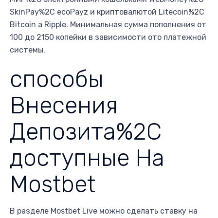
SkinPay%2C ecoPayz и криптовалютой Litecoin%2C
Bitcoin а Ripple. Минимальная сумма пополнения от
100 до 2150 копейки в зависимости ото платежной
системы.
способы
Внесения
Депозита%2C
доступные На
Mostbet
В разделе Mostbet Live можно сделать ставку на