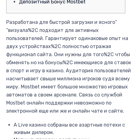
Депозитный Бонус Mostbet
Разработана для быстрой загрузки и ясного”
“визуала%2C подходит для активных
пользователей. Гарантирует одинаковые опыт на
двух устройствах%2C полностью отражая
функционал сайта. Они нужны для того%2C чтобы
обменять но на бонусы%2C имеющиеся для ставок
в спорт и игру в казино. Аудитория пользователей
насчитывает свыше миллиона игроков судя всему
миру. Mostbet имеет большое множество игровых
автоматов а своем арсенале. Связь со службой
Mostbet онлайн поддержки невозможно по
электронной еще или же и онлайн чате и сайте.
А Live казино собраны все азартные потехи с
живым дилером.