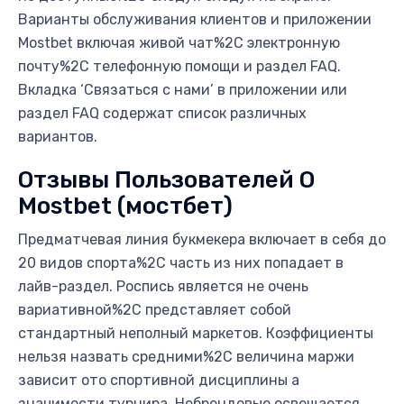
Варианты обслуживания клиентов и приложении
Mostbet включая живой чат%2C электронную
почту%2C телефонную помощи и раздел FAQ.
Вкладка ‘Связаться с нами’ в приложении или
раздел FAQ содержат список различных
вариантов.
Отзывы Пользователей О
Mostbet (мостбет)
Предматчевая линия букмекера включает в себя до
20 видов спорта%2C часть из них попадает в
лайв-раздел. Роспись является не очень
вариативной%2C представляет собой
стандартный неполный маркетов. Коэффициенты
нельзя назвать средними%2C величина маржи
зависит ото спортивной дисциплины а
значимости турнира. Небрендовые освещается