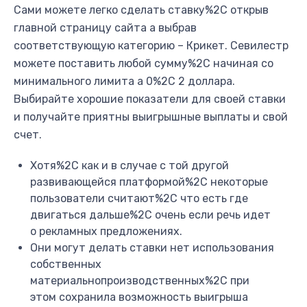
Сами можете легко сделать ставку%2C открыв
главной страницу сайта а выбрав
соответствующую категорию – Крикет. Севилестр
можете поставить любой сумму%2C начиная со
минимального лимита а 0%2C 2 доллара.
Выбирайте хорошие показатели для своей ставки
и получайте приятны выигрышные выплаты и свой
счет.
Хотя%2C как и в случае с той другой
развивающейся платформой%2C некоторые
пользователи считают%2C что есть где
двигаться дальше%2C очень если речь идет
о рекламных предложениях.
Они могут делать ставки нет использования
собственных
материальнопроизводственных%2C при
этом сохранила возможность выигрыша