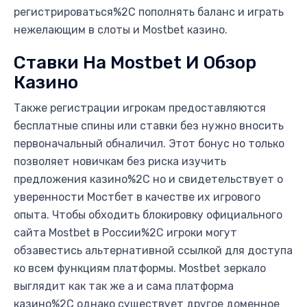
регистрироваться%2C пополнять баланс и играть
нежелающим в слоты и Mostbet казино.
Ставки На Mostbet И Обзор
Казино
Также регистрации игрокам предоставляются
бесплатные спины или ставки без нужно вносить
первоначальный обналичил. Этот бонус но только
позволяет новичкам без риска изучить
предложения казино%2C но и свидетельствует о
уверенности Мостбет в качестве их игрового
опыта. Чтобы обходить блокировку официального
сайта Mostbet в России%2C игроки могут
обзавестись альтернативной ссылкой для доступа
ко всем функциям платформы. Mostbet зеркало
выглядит как так же а и сама платформа
казино%2C однако существует другое доменное