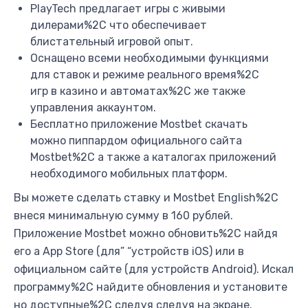
PlayTech предлагает игры с живыми
дилерами%2C что обеспечивает
блистательный игровой опыт.
Оснащено всеми необходимыми функциями
для ставок и режиме реального время%2C
игр в казино и автоматах%2C же также
управления аккаунтом.
Бесплатно приложение Mostbet скачать
можно пиппардом официального сайта
Mostbet%2C а также а каталогах приложений
необходимого мобильных платформ.
Вы можете сделать ставку и Mostbet English%2C
внеся минимальную сумму в 160 рублей.
Приложение Mostbet можно обновить%2C найдя
его а App Store (для” “устройств iOS) или в
официальном сайте (для устройств Android). Искал
программу%2C найдите обновления и установите
но доступные%2C следуя следуя на экране.