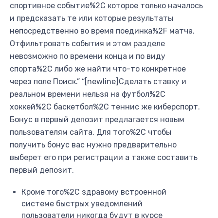
спортивное событие%2C которое только началось
и предсказать те или которые результаты
непосредственно во время поединка%2F матча.
Отфильтровать события и этом разделе
невозможно по времени конца и по виду
спорта%2C либо же найти что-то конкретное
через поле Поиск.” “[newline]Сделать ставку и
реальном времени нельзя на футбол%2C
хоккей%2C баскетбол%2C теннис же киберспорт.
Бонус в первый депозит предлагается новым
пользователям сайта. Для того%2C чтобы
получить бонус вас нужно предварительно
выберет его при регистрации а также составить
первый депозит.
Кроме того%2C здравому встроенной
системе быстрых уведомлений
пользователи никогда будут в курсе