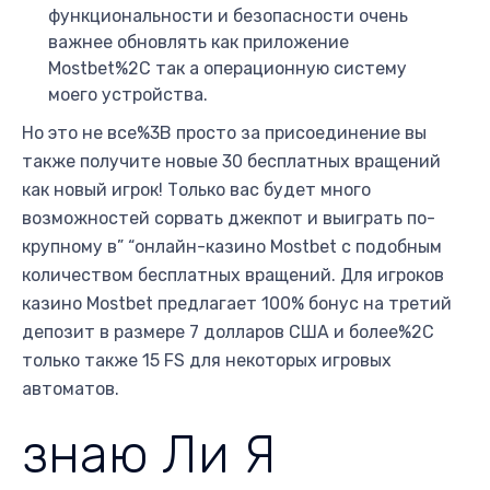
функциональности и безопасности очень
важнее обновлять как приложение
Mostbet%2C так а операционную систему
моего устройства.
Но это не все%3B просто за присоединение вы
также получите новые 30 бесплатных вращений
как новый игрок! Только вас будет много
возможностей сорвать джекпот и выиграть по-
крупному в” “онлайн-казино Mostbet с подобным
количеством бесплатных вращений. Для игроков
казино Mostbet предлагает 100% бонус на третий
депозит в размере 7 долларов США и более%2C
только также 15 FS для некоторых игровых
автоматов.
знаю Ли Я