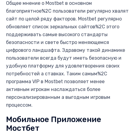
Общее мнение о Mostbet в основном
благоприятное%2C пользователи регулярно хвалят
сайт по целой ряду факторов. Mostbet регулярно
обновляет список зеркальных сайтов%2C этого
поддерживать самые высокого стандарты
безопасности и свете быстро меняющемся
цифрового ландшафта. Здравому такой динамике
пользователи всегда будут иметь безопасную и
удобную платформу для удовлетворения своих
потребностей а ставках. Таким самым%2C
программа VIP в Mostbet позволяет менее
активным игрокам наслаждаться более
персонализированным а выгодным игровым
процессом.
Мобильное Приложение
Мостбет