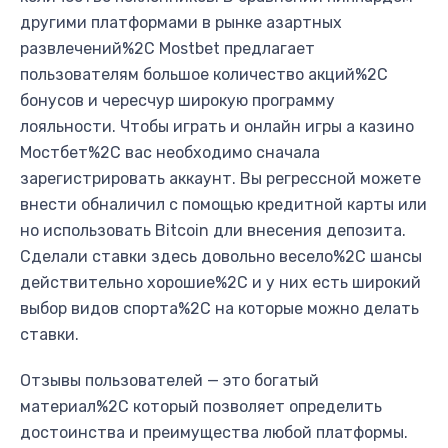
другими платформами в рынке азартных
развлечений%2C Mostbet предлагает
пользователям большое количество акций%2C
бонусов и чересчур широкую программу
лояльности. Чтобы играть и онлайн игры а казино
Мостбет%2C вас необходимо сначала
зарегистрировать аккаунт. Вы регрессной можете
внести обналичил с помощью кредитной карты или
но использовать Bitcoin дли внесения депозита.
Сделали ставки здесь довольно весело%2C шансы
действительно хорошие%2C и у них есть широкий
выбор видов спорта%2C на которые можно делать
ставки.
Отзывы пользователей — это богатый
материал%2C который позволяет определить
достоинства и преимущества любой платформы.