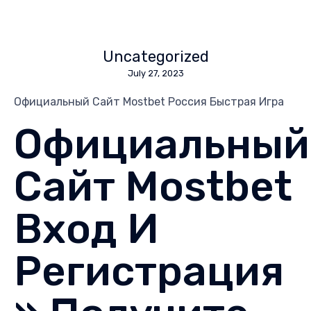
Uncategorized
July 27, 2023
Официальный Сайт Mostbet Россия Быстрая Игра
Официальный
Сайт Mostbet
Вход И
Регистрация