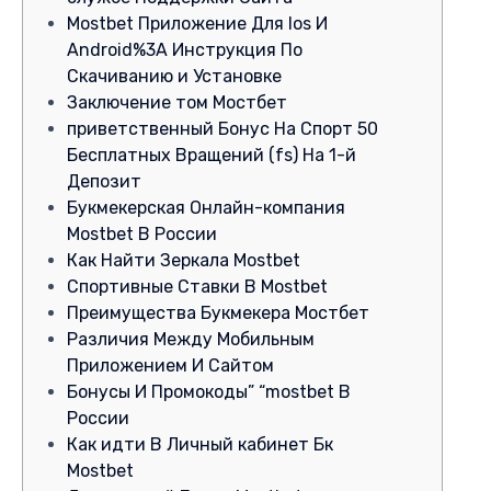
Mostbet Приложение Для Ios И
Android%3A Инструкция По
Скачиванию и Установке
Заключение том Мостбет
приветственный Бонус На Спорт 50
Бесплатных Вращений (fs) На 1-й
Депозит
Букмекерская Онлайн-компания
Mostbet В России
Как Найти Зеркала Mostbet
Спортивные Ставки В Mostbet
Преимущества Букмекера Мостбет
Различия Между Мобильным
Приложением И Сайтом
Бонусы И Промокоды” “mostbet В
России
Как идти В Личный кабинет Бк
Mostbet