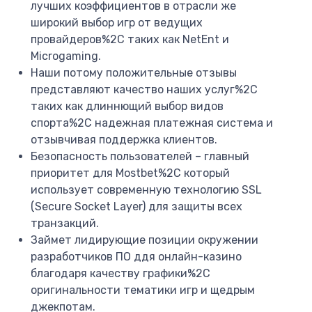
лучших коэффициентов в отрасли же
широкий выбор игр от ведущих
провайдеров%2C таких как NetEnt и
Microgaming.
Наши потому положительные отзывы
представляют качество наших услуг%2C
таких как длиннющий выбор видов
спорта%2C надежная платежная система и
отзывчивая поддержка клиентов.
Безопасность пользователей – главный
приоритет для Mostbet%2C который
использует современную технологию SSL
(Secure Socket Layer) для защиты всех
транзакций.
Займет лидирующие позиции окружении
разработчиков ПО ддя онлайн-казино
благодаря качеству графики%2C
оригинальности тематики игр и щедрым
джекпотам.