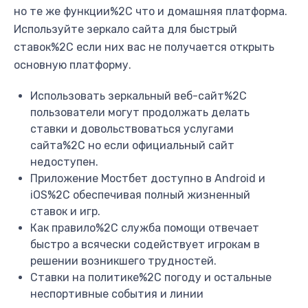
но те же функции%2C что и домашняя платформа.
Используйте зеркало сайта для быстрый
ставок%2C если них вас не получается открыть
основную платформу.
Использовать зеркальный веб-сайт%2C
пользователи могут продолжать делать
ставки и довольствоваться услугами
сайта%2C но если официальный сайт
недоступен.
Приложение Мостбет доступно в Android и
iOS%2C обеспечивая полный жизненный
ставок и игр.
Как правило%2C служба помощи отвечает
быстро а всячески содействует игрокам в
решении возникшего трудностей.
Ставки на политике%2C погоду и остальные
неспортивные события и линии