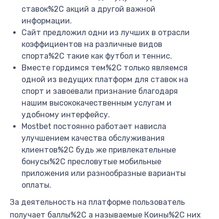
ставок%2C акций а другой важной
информации.
Сайт предложил одни из лучших в отрасли
коэффициентов на различные видов
спорта%2C такие как футбол и теннис.
Вместе гордимся тем%2C только являемся
одной из ведущих платформ для ставок на
спорт и завоевали признание благодаря
нашим высококачественным услугам и
удобному интерфейсу.
Mostbet постоянно работает нависла
улучшением качества обслуживания
клиентов%2C будь же привлекательные
бонусы%2C пресловутые мобильные
приложения или разнообразные варианты
оплаты.
За деятельность на платформе пользователь
получает баллы%2C а называемые Коины%2C них