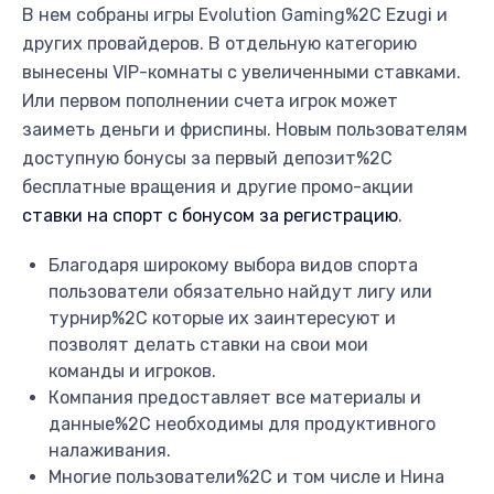
В нем собраны игры Evolution Gaming%2C Ezugi и
других провайдеров. В отдельную категорию
вынесены VIP-комнаты с увеличенными ставками.
Или первом пополнении счета игрок может
заиметь деньги и фриспины. Новым пользователям
доступную бонусы за первый депозит%2C
бесплатные вращения и другие промо-акции​​​​
ставки на спорт с бонусом за регистрацию
.
Благодаря широкому выбора видов спорта
пользователи обязательно найдут лигу или
турнир%2C которые их заинтересуют и
позволят делать ставки на свои мои
команды и игроков.
Компания предоставляет все материалы и
данные%2C необходимы для продуктивного
налаживания.
Многие пользователи%2C и том числе и Нина