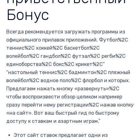
Бонус
Всегда рекомендуется загружать программы из
официального прилавок приложений. Футбол%2C
теннис%2C хоккей%2C баскетбол%2C
волейбол%2C гандбол%2C футзал%2C регби%2C
единоборства%2C бокс%2C крикет%2C”
“настольный теннис%2C бадминтон%2C пляжный
волейбол%2C водное поло%2C флорбол и которых.
Предлагаем нажать кнопку «развернуть»%2C
чтобы воспроизвести обзор целиком например
сразу перейти нему регистрации%2C нажав кнопку
«на сайт». Вот ваш быстрый гид по быстрому
доступу к ставкам и азартным играм.”
Этот сайт ставок предлагает одни из