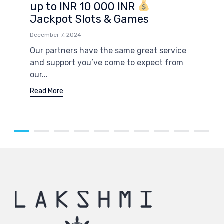
up to INR 10 000 INR
Jackpot Slots & Games
December 7, 2024
Our partners have the same great service
and support you’ve come to expect from
our...
Read More