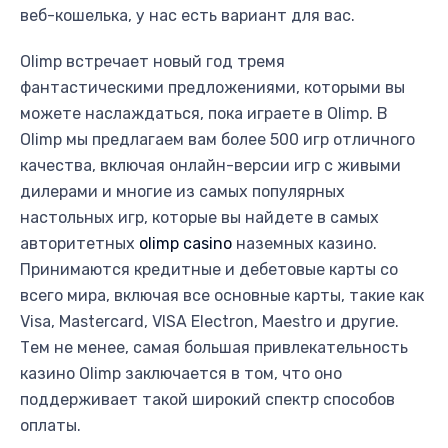
веб-кошелька, у нас есть вариант для вас.
Olimp встречает новый год тремя
фантастическими предложениями, которыми вы
можете наслаждаться, пока играете в Olimp. В
Olimp мы предлагаем вам более 500 игр отличного
качества, включая онлайн-версии игр с живыми
дилерами и многие из самых популярных
настольных игр, которые вы найдете в самых
авторитетных
olimp casino
наземных казино.
Принимаются кредитные и дебетовые карты со
всего мира, включая все основные карты, такие как
Visa, Mastercard, VISA Electron, Maestro и другие.
Тем не менее, самая большая привлекательность
казино Olimp заключается в том, что оно
поддерживает такой широкий спектр способов
оплаты.