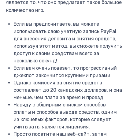
является то, что оно предлагает такое большое
количество игр.
Если вы предпочитаете, вы можете
использовать свою учетную запись PayPal
для внесения депозита и снятия средств,
используя этот метод, вы сможете получить
доступ к своим средствам всего за
несколько секунд!
Если вам очень повезет, то прогрессивный
джекпот закончится крупными призами.
Однако комиссия за снятие средств
составляет до 20 канадских долларов, и она
меньше, чем плата за время и проезд.
Наряду с обширным списком способов
оплаты и способов вывода средств, одним
из ключевых факторов, которые следует
учитывать, является лицензия.
Просто посетите наш веб-сайт, затем