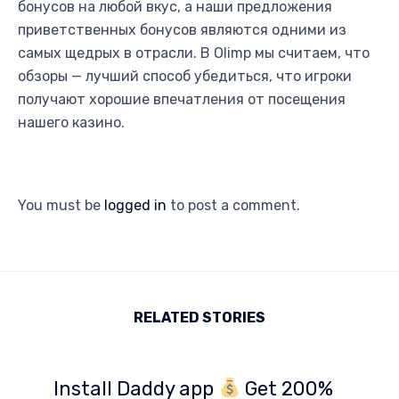
бонусов на любой вкус, а наши предложения
приветственных бонусов являются одними из
самых щедрых в отрасли. В Olimp мы считаем, что
обзоры — лучший способ убедиться, что игроки
получают хорошие впечатления от посещения
нашего казино.
You must be
logged in
to post a comment.
RELATED STORIES
Install Daddy app
Get 200%