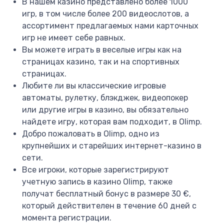
В нашем казино представлено более 1000
игр, в том числе более 200 видеослотов, а
ассортимент предлагаемых нами карточных
игр не имеет себе равных.
Вы можете играть в веселые игры как на
страницах казино, так и на спортивных
страницах.
Любите ли вы классические игровые
автоматы, рулетку, блэкджек, видеопокер
или другие игры в казино, вы обязательно
найдете игру, которая вам подходит, в Olimp.
Добро пожаловать в Olimp, одно из
крупнейших и старейших интернет-казино в
сети.
Все игроки, которые зарегистрируют
учетную запись в казино Olimp, также
получат бесплатный бонус в размере 30 €,
который действителен в течение 60 дней с
момента регистрации.