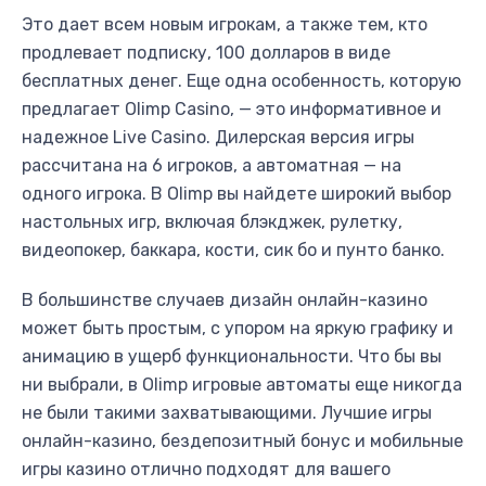
Это дает всем новым игрокам, а также тем, кто
продлевает подписку, 100 долларов в виде
бесплатных денег. Еще одна особенность, которую
предлагает Olimp Casino, — это информативное и
надежное Live Casino. Дилерская версия игры
рассчитана на 6 игроков, а автоматная — на
одного игрока. В Olimp вы найдете широкий выбор
настольных игр, включая блэкджек, рулетку,
видеопокер, баккара, кости, сик бо и пунто банко.
В большинстве случаев дизайн онлайн-казино
может быть простым, с упором на яркую графику и
анимацию в ущерб функциональности. Что бы вы
ни выбрали, в Olimp игровые автоматы еще никогда
не были такими захватывающими. Лучшие игры
онлайн-казино, бездепозитный бонус и мобильные
игры казино отлично подходят для вашего