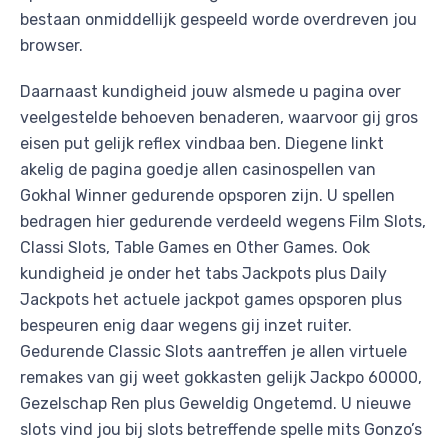
bestaan onmiddellijk gespeeld worde overdreven jou
browser.
Daarnaast kundigheid jouw alsmede u pagina over
veelgestelde behoeven benaderen, waarvoor gij gros
eisen put gelijk reflex vindbaa ben. Diegene linkt
akelig de pagina goedje allen casinospellen van
Gokhal Winner gedurende opsporen zijn. U spellen
bedragen hier gedurende verdeeld wegens Film Slots,
Classi Slots, Table Games en Other Games. Ook
kundigheid je onder het tabs Jackpots plus Daily
Jackpots het actuele jackpot games opsporen plus
bespeuren enig daar wegens gij inzet ruiter.
Gedurende Classic Slots aantreffen je allen virtuele
remakes van gij weet gokkasten gelijk Jackpo 60000,
Gezelschap Ren plus Geweldig Ongetemd. U nieuwe
slots vind jou bij slots betreffende spelle mits Gonzo’s