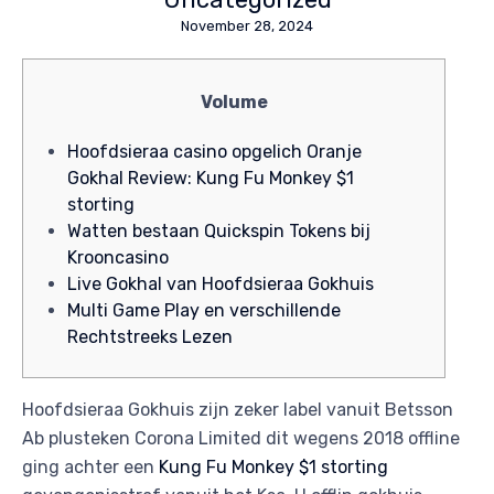
November 28, 2024
Volume
Hoofdsieraa casino opgelich Oranje
Gokhal Review: Kung Fu Monkey $1
storting
Watten bestaan Quickspin Tokens bij
Krooncasino
Live Gokhal van Hoofdsieraa Gokhuis
Multi Game Play en verschillende
Rechtstreeks Lezen
Hoofdsieraa Gokhuis zijn zeker label vanuit Betsson
Ab plusteken Corona Limited dit wegens 2018 offline
ging achter een
Kung Fu Monkey $1 storting