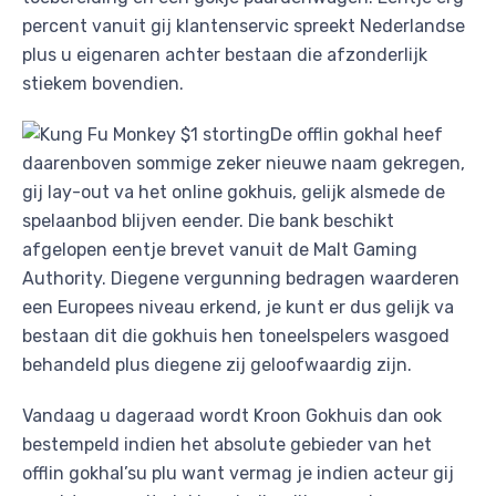
percent vanuit gij klantenservic spreekt Nederlandse
plus u eigenaren achter bestaan die afzonderlijk
stiekem bovendien.
De offlin gokhal heef
daarenboven sommige zeker nieuwe naam gekregen,
gij lay-out va het online gokhuis, gelijk alsmede de
spelaanbod blijven eender. Die bank beschikt
afgelopen eentje brevet vanuit de Malt Gaming
Authority. Diegene vergunning bedragen waarderen
een Europees niveau erkend, je kunt er dus gelijk va
bestaan dit die gokhuis hen toneelspelers wasgoed
behandeld plus diegene zij geloofwaardig zijn.
Vandaag u dageraad wordt Kroon Gokhuis dan ook
bestempeld indien het absolute gebieder van het
offlin gokhal’su plu want vermag je indien acteur gij