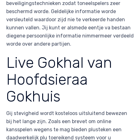
beveiligingstechnieken zodat toneelspelers zeer
beschermd worde. Geldelijke informatie worde
versleuteld waardoor zijd nie te verkeerde handen
kunnen vallen. Jij kunt er alsmede eentje va bestaan
diegene persoonlijke informatie nimmermeer verdeeld
worde over andere partijen.
Live Gokhal van
Hoofdsieraa
Gokhuis
Gij stevigheid wordt kosteloos uitsluitend bewezen
bij het lange zijn. Zoals een brevet om online
kansspelen wegens te mag bieden plusteken een
daadwerkelijk plu toereikend systeem voor u