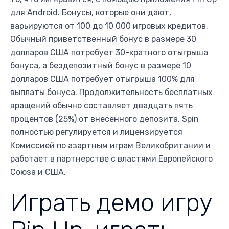
для Android. Бонусы, которые они дают,
варьируются от 100 до 10 000 игровых кредитов.
Обычный приветственный бонус в размере 30
долларов США потребует 30-кратного отыгрыша
бонуса, а бездепозитный бонус в размере 10
долларов США потребует отыгрыша 100% для
выплаты бонуса. Продолжительность бесплатных
вращений обычно составляет двадцать пять
процентов (25%) от внесенного депозита. Spin
полностью регулируется и лицензируется
Комиссией по азартным играм Великобритании и
работает в партнерстве с властями Европейского
Союза и США.
Играть демо игру