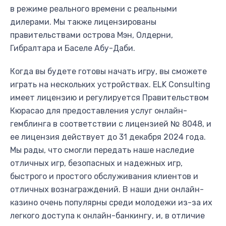
в режиме реального времени с реальными
дилерами. Мы также лицензированы
правительствами острова Мэн, Олдерни,
Гибралтара и Баселе Абу-Даби.
Когда вы будете готовы начать игру, вы сможете
играть на нескольких устройствах. ELK Consulting
имеет лицензию и регулируется Правительством
Кюрасао для предоставления услуг онлайн-
гемблинга в соответствии с лицензией № 8048, и
ее лицензия действует до 31 декабря 2024 года.
Мы рады, что смогли передать наше наследие
отличных игр, безопасных и надежных игр,
быстрого и простого обслуживания клиентов и
отличных вознаграждений. В наши дни онлайн-
казино очень популярны среди молодежи из-за их
легкого доступа к онлайн-банкингу, и, в отличие