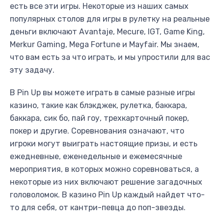
есть все эти игры. Некоторые из наших самых
популярных столов для игры в рулетку на реальные
деньги включают Avantaje, Mecure, IGT, Game King,
Merkur Gaming, Mega Fortune и Mayfair. Мы знаем,
что вам есть за что играть, и мы упростили для вас
эту задачу.
В Pin Up вы можете играть в самые разные игры
казино, такие как блэкджек, рулетка, баккара,
баккара, сик бо, пай гоу, трехкарточный покер,
покер и другие. Соревнования означают, что
игроки могут выиграть настоящие призы, и есть
ежедневные, еженедельные и ежемесячные
мероприятия, в которых можно соревноваться, а
некоторые из них включают решение загадочных
головоломок. В казино Pin Up каждый найдет что-
то для себя, от кантри-певца до поп-звезды.