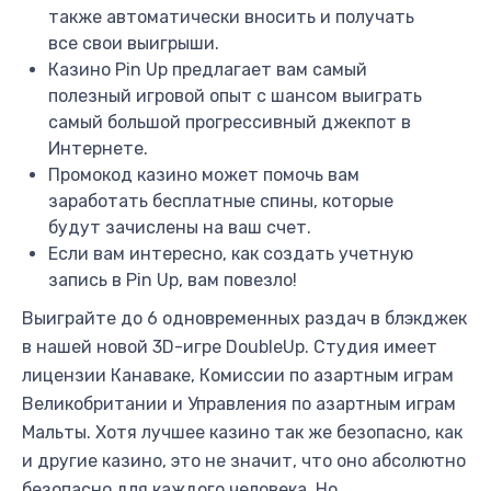
также автоматически вносить и получать
все свои выигрыши.
Казино Pin Up предлагает вам самый
полезный игровой опыт с шансом выиграть
самый большой прогрессивный джекпот в
Интернете.
Промокод казино может помочь вам
заработать бесплатные спины, которые
будут зачислены на ваш счет.
Если вам интересно, как создать учетную
запись в Pin Up, вам повезло!
Выиграйте до 6 одновременных раздач в блэкджек
в нашей новой 3D-игре DoubleUp. Студия имеет
лицензии Канаваке, Комиссии по азартным играм
Великобритании и Управления по азартным играм
Мальты. Хотя лучшее казино так же безопасно, как
и другие казино, это не значит, что оно абсолютно
безопасно для каждого человека. Но