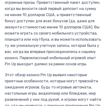
огромные призы. Приветственный пакет доступен,
когда вы вносите свой первый депозит на сумму
не менее 10 долларов США, а приветственный
бонус доступен для всех бонусов (да, даже для
аккаунта стоимостью менее 10 долларов США). Вы
можете играть со своего мобильного устройства,
планшета или ноутбука, и вы можете использовать
ту же уникальную учетную запись, которая была у
вас, когда вы впервые присоединились к нашему
казино. Первоклассный мобильный игровой опыт
Pin Up выходит далеко за рамки основ игры.
Этот обзор казино Pin Up выявил некоторые
приятные особенности, которые могут превзойти
ожидания игроков. Будь то игровые автоматы,
настольные игры, видеопокер или блэкджек, мир
развлечений у них под рукой, и игроки могут найти
то, что им нравится, с помощью приложения Pin Up