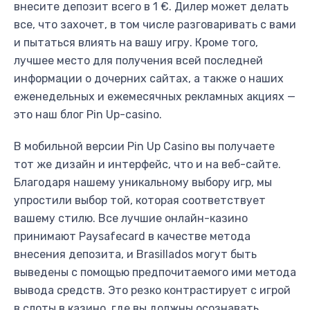
внесите депозит всего в 1 €. Дилер может делать
все, что захочет, в том числе разговаривать с вами
и пытаться влиять на вашу игру. Кроме того,
лучшее место для получения всей последней
информации о дочерних сайтах, а также о наших
еженедельных и ежемесячных рекламных акциях —
это наш блог Pin Up-casino.
В мобильной версии Pin Up Casino вы получаете
тот же дизайн и интерфейс, что и на веб-сайте.
Благодаря нашему уникальному выбору игр, мы
упростили выбор той, которая соответствует
вашему стилю. Все лучшие онлайн-казино
принимают Paysafecard в качестве метода
внесения депозита, и Brasillados могут быть
выведены с помощью предпочитаемого ими метода
вывода средств. Это резко контрастирует с игрой
в слоты в казино, где вы должны осознавать