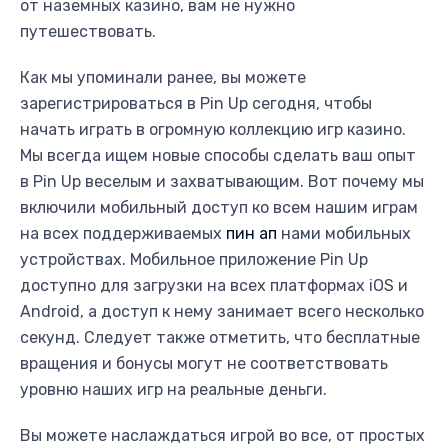
от наземных казино, вам не нужно
путешествовать.
Как мы упоминали ранее, вы можете
зарегистрироваться в Pin Up сегодня, чтобы
начать играть в огромную коллекцию игр казино.
Мы всегда ищем новые способы сделать ваш опыт
в Pin Up веселым и захватывающим. Вот почему мы
включили мобильный доступ ко всем нашим играм
на всех поддерживаемых
пин ап
нами мобильных
устройствах. Мобильное приложение Pin Up
доступно для загрузки на всех платформах iOS и
Android, а доступ к нему занимает всего несколько
секунд. Следует также отметить, что бесплатные
вращения и бонусы могут не соответствовать
уровню наших игр на реальные деньги.
Вы можете наслаждаться игрой во все, от простых