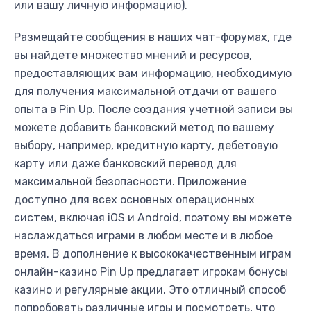
или вашу личную информацию).
Размещайте сообщения в наших чат-форумах, где
вы найдете множество мнений и ресурсов,
предоставляющих вам информацию, необходимую
для получения максимальной отдачи от вашего
опыта в Pin Up. После создания учетной записи вы
можете добавить банковский метод по вашему
выбору, например, кредитную карту, дебетовую
карту или даже банковский перевод для
максимальной безопасности. Приложение
доступно для всех основных операционных
систем, включая iOS и Android, поэтому вы можете
наслаждаться играми в любом месте и в любое
время. В дополнение к высококачественным играм
онлайн-казино Pin Up предлагает игрокам бонусы
казино и регулярные акции. Это отличный способ
попробовать различные игры и посмотреть, что