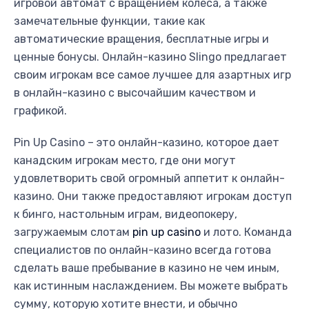
игровой автомат с вращением колеса, а также
замечательные функции, такие как
автоматические вращения, бесплатные игры и
ценные бонусы. Онлайн-казино Slingo предлагает
своим игрокам все самое лучшее для азартных игр
в онлайн-казино с высочайшим качеством и
графикой.
Pin Up Casino – это онлайн-казино, которое дает
канадским игрокам место, где они могут
удовлетворить свой огромный аппетит к онлайн-
казино. Они также предоставляют игрокам доступ
к бинго, настольным играм, видеопокеру,
загружаемым слотам
pin up casino
и лото. Команда
специалистов по онлайн-казино всегда готова
сделать ваше пребывание в казино не чем иным,
как истинным наслаждением. Вы можете выбрать
сумму, которую хотите внести, и обычно