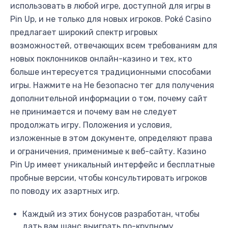
использовать в любой игре, доступной для игры в
Pin Up, и не только для новых игроков. Poké Casino
предлагает широкий спектр игровых
возможностей, отвечающих всем требованиям для
новых поклонников онлайн-казино и тех, кто
больше интересуется традиционными способами
игры. Нажмите на Не безопасно тег для получения
дополнительной информации о том, почему сайт
не принимается и почему вам не следует
продолжать игру. Положения и условия,
изложенные в этом документе, определяют права
и ограничения, применимые к веб-сайту. Казино
Pin Up имеет уникальный интерфейс и бесплатные
пробные версии, чтобы консультировать игроков
по поводу их азартных игр.
Каждый из этих бонусов разработан, чтобы
дать вам шанс выиграть по-крупному,