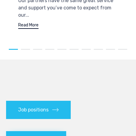
Our partners have the same great service
and support you’ve come to expect from
our...
Read More
Job positions