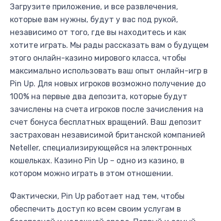
Загрузите приложение, и все развлечения,
которые вам нужны, будут у вас под рукой,
независимо от того, где вы находитесь и как
хотите играть. Мы рады рассказать вам о будущем
этого онлайн-казино мирового класса, чтобы
максимально использовать ваш опыт онлайн-игр в
Pin Up. Для новых игроков возможно получение до
100% на первые два депозита, которые будут
зачислены на счета игроков после зачисления на
счет бонуса бесплатных вращений. Ваш депозит
застрахован независимой британской компанией
Neteller, специализирующейся на электронных
кошельках. Казино Pin Up – одно из казино, в
котором можно играть в этом отношении.
Фактически, Pin Up работает над тем, чтобы
обеспечить доступ ко всем своим услугам в