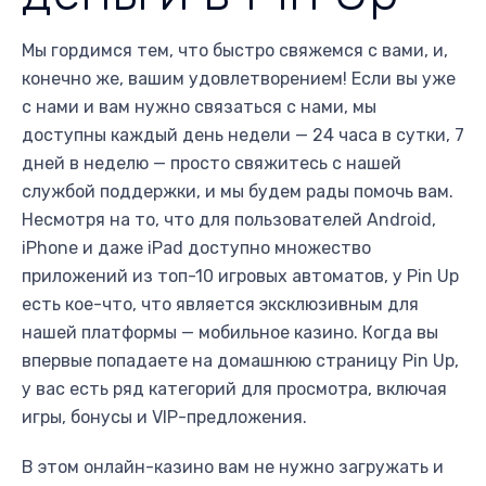
Мы гордимся тем, что быстро свяжемся с вами, и,
конечно же, вашим удовлетворением! Если вы уже
с нами и вам нужно связаться с нами, мы
доступны каждый день недели — 24 часа в сутки, 7
дней в неделю — просто свяжитесь с нашей
службой поддержки, и мы будем рады помочь вам.
Несмотря на то, что для пользователей Android,
iPhone и даже iPad доступно множество
приложений из топ-10 игровых автоматов, у Pin Up
есть кое-что, что является эксклюзивным для
нашей платформы — мобильное казино. Когда вы
впервые попадаете на домашнюю страницу Pin Up,
у вас есть ряд категорий для просмотра, включая
игры, бонусы и VIP-предложения.
В этом онлайн-казино вам не нужно загружать и