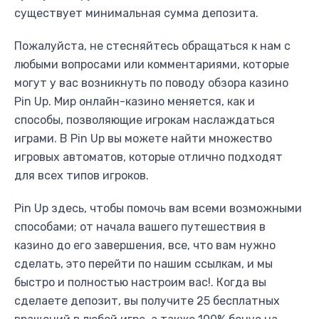
существует минимальная сумма депозита.
Пожалуйста, не стесняйтесь обращаться к нам с
любыми вопросами или комментариями, которые
могут у вас возникнуть по поводу обзора казино
Pin Up. Мир онлайн-казино меняется, как и
способы, позволяющие игрокам наслаждаться
играми. В Pin Up вы можете найти множество
игровых автоматов, которые отлично подходят
для всех типов игроков.
Pin Up здесь, чтобы помочь вам всеми возможными
способами; от начала вашего путешествия в
казино до его завершения, все, что вам нужно
сделать, это перейти по нашим ссылкам, и мы
быстро и полностью настроим вас!. Когда вы
сделаете депозит, вы получите 25 бесплатных