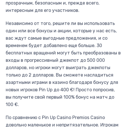
прозрачным, безопасным и, прежде всего,
интересным для его участников.
Независимо от того, решите ли вы использовать
один или все бонусы и акции, которые у нас есть,
вас ждут самые выгодные предложения, и со
временем будет добавлено еще больше. 30
бесплатных вращений могут быть преобразованы в
входы в прогрессивный джекпот до 500 000
долларов, но игроки могут выиграть джекпоты
только до 2 долларов. Вы сможете насладиться
азартными играми в казино благодаря бонусу для
новых игроков Pin Up до 400 €! Просто попросив,
вы получите свой первый 100% бонус на матч до
100 €.
По сравнению с Pin Up Casino Premios Casino
довольно маленькое и непритязательное. Игрокам