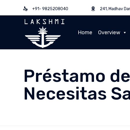
+91- 9825208040
241, Madhav Dar
Home
Overview
Préstamo de 
Necesitas S