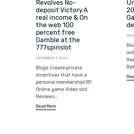
Revolves No-
Un
deposit Victory A
20
real income & On
Ga
the web 100
de
percent free
DEC
Gamble at the
Blo
777spinslot
wil
DECEMBER 7, 2024
Re
Bet
Blogs Create private
incentives that have a
Rea
personal membership! BF
Online game Video slot
Reviews...
Read More