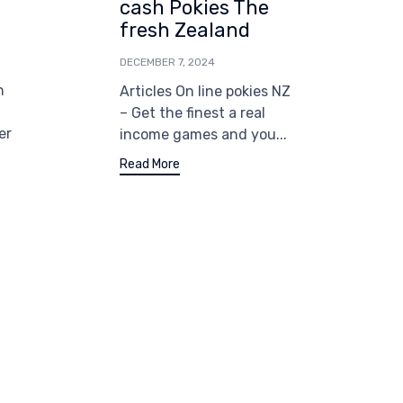
cash Pokies The
i
fresh Zealand
T
Z
DECEMBER 7, 2024
W
n
Articles On line pokies NZ
D
– Get the finest a real
er
income games and you...
B
i
Read More
G
o
a
R