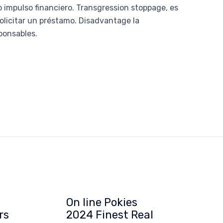
 impulso financiero. Transgression stoppage, es
licitar un préstamo. Disadvantage la
ponsables.
On line Pokies
G
rs
2024 Finest Real