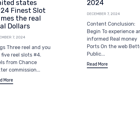
ited states
2024
24 Finest Slot
DECEMBER 7, 2024
mes the real
Content Conclusion:
al Dollars
Begin To experience a
EMBER 7, 2024
informed Real money
Ports On the web Bett
gs Three reel and you
Public...
l five reel slots #4.
els from Chance
Read More
ter commission...
d More