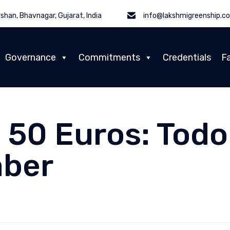
shan, Bhavnagar, Gujarat, India
info@lakshmigreenship.c
Governance
Commitments
Credentials
Fa
50 Euros: Todo
aber