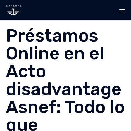
Sk
Préstamos
to
co
Online en el
Acto
disadvantage
Asnef: Todo lo
que