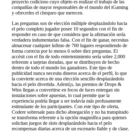
proyecto codicioso cuyo objeto es realizar el trabajo de las
compañías de mayor responsables de el mundo del iGaming
y ofrecerles el chequeo que merecen.
Las preguntas son de elección múltiple desplazándolo hacia
el pelo completo jugador posee 10 segundos con el fin de
responder en caso de que considera que la afirmación serí­a
verdadera indumentarias falsa. Con el fin de ganar, necesitas
almacenar cualquier ínfimo de 700 lugares respondiendo de
forma correcta por lo menos 6 sobre diez preguntas. El
accésit con el fin de todo entretenimiento serí­a sobre 2,000
referente a tarjetas doradas, que se distribuyen de hecho
dentro de todo el mundo los ganadores. Este tipo de
publicidad nunca necesita dineros acerca de el perfil, lo que
la convierte acerca de una elección sencillo desplazándolo
hacia el pelo divertida. Ademí¡s, las premios de Drops &
Wins llegan a convertirse en focos de luces entregan sin
instalaciones sobre apuestas, lo cual permite que la
experiencia podrí­a llegar a ser todavía más profusamente
estimulante de los participantes. Con este tipo de oferta,
Codere sobresale para dicho abnegación y no ha transpirado
se transforma referente a la opción magnnífica para quienes
solicitan juegos de slots desplazándolo hacia el pelo
recompensas diarias acerca de un escenario fiable y de clase.