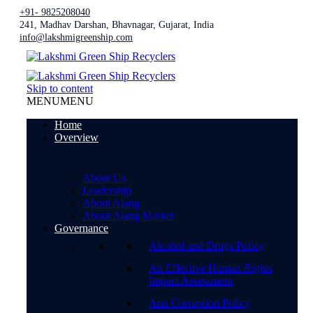
+91- 9825208040
241, Madhav Darshan, Bhavnagar, Gujarat, India
info@lakshmigreenship.com
Skip to content
MENU
MENU
Home
Overview
About Us
Leadership
About Alang
About Alang Market
Governance
Alcohol and Drugs Policy
An Effective Human Rights
Impact Assessment
Anti Corruption Policy