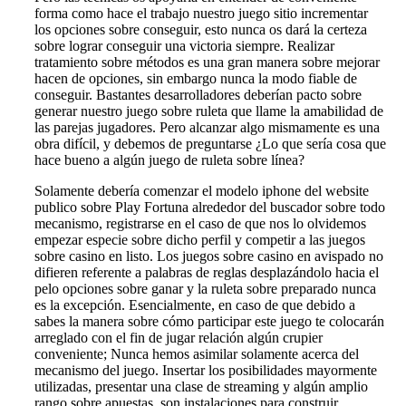
forma como hace el trabajo nuestro juego sitio incrementar
los opciones sobre conseguir, esto nunca os dará la certeza
sobre lograr conseguir una victoria siempre. Realizar
tratamiento sobre métodos es una gran manera sobre mejorar
hacen de opciones, sin embargo nunca la modo fiable de
conseguir. Bastantes desarrolladores deberían pacto sobre
generar nuestro juego sobre ruleta que llame la amabilidad de
las parejas jugadores. Pero alcanzar algo mismamente es una
obra difícil, y debemos de preguntarse ¿Lo que serí­a cosa que
hace bueno a algún juego de ruleta sobre línea?
Solamente debería comenzar el modelo iphone del website
publico sobre Play Fortuna alrededor del buscador sobre todo
mecanismo, registrarse en el caso de que nos lo olvidemos
empezar especie sobre dicho perfil y competir a las juegos
sobre casino en listo. Los juegos sobre casino en avispado no
difieren referente a palabras de reglas desplazándolo hacia el
pelo opciones sobre ganar y la ruleta sobre preparado nunca
es la excepción. Esencialmente, en caso de que debido a
sabes la manera sobre cómo participar este juego te colocarán
arreglado con el fin de jugar relación algún crupier
conveniente; Nunca hemos asimilar solamente acerca del
mecanismo del juego. Insertar los posibilidades mayormente
utilizadas, presentar una clase de streaming y algún amplio
rango sobre apuestas, son instalaciones para construir