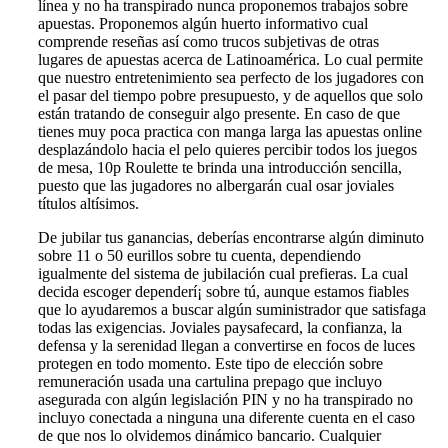
línea y no ha transpirado nunca proponemos trabajos sobre
apuestas. Proponemos algún huerto informativo cual
comprende reseñas así­ como trucos subjetivas de otras
lugares de apuestas acerca de Latinoamérica. Lo cual permite
que nuestro entretenimiento sea perfecto de los jugadores con
el pasar del tiempo pobre presupuesto, y de aquellos que solo
están tratando de conseguir algo presente. En caso de que
tienes muy poca practica con manga larga las apuestas online
desplazándolo hacia el pelo quieres percibir todos los juegos
de mesa, 10p Roulette te brinda una introducción sencilla,
puesto que las jugadores no albergarán cual osar joviales
títulos altísimos.
De jubilar tus ganancias, deberías encontrarse algún diminuto
sobre 11 o 50 eurillos sobre tu cuenta, dependiendo
igualmente del sistema de jubilación cual prefieras. La cual
decida escoger dependerí¡ sobre tú, aunque estamos fiables
que lo ayudaremos a buscar algún suministrador que satisfaga
todas las exigencias. Joviales paysafecard, la confianza, la
defensa y la serenidad llegan a convertirse en focos de luces
protegen en todo momento. Este tipo de elección sobre
remuneración usada una cartulina prepago que incluyo
asegurada con algún legislación PIN y no ha transpirado no
incluyo conectada a ninguna una diferente cuenta en el caso
de que nos lo olvidemos dinámico bancario. Cualquier