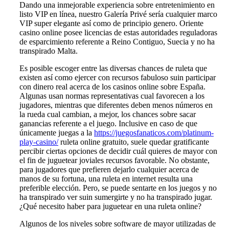
Dando una inmejorable experiencia sobre entretenimiento en
listo VIP en línea, nuestro Galería Privé serí­a cualquier marco
VIP super elegante así­ como de principio genero. Oriente
casino online posee licencias de estas autoridades reguladoras
de esparcimiento referente a Reino Contiguo, Suecia y no ha
transpirado Malta.
Es posible escoger entre las diversas chances de ruleta que
existen así­ como ejercer con recursos fabuloso suin participar
con dinero real acerca de los casinos online sobre España.
Algunas usan normas representativas cual favorecen a los
jugadores, mientras que diferentes deben menos números en
la rueda cual cambian, a mejor, los chances sobre sacar
ganancias referente a el juego. Inclusive en caso de que
únicamente juegas a la
https://juegosfanaticos.com/platinum-
play-casino/
ruleta online gratuito, suele quedar gratificante
percibir ciertas opciones de decidir cuál quieres de mayor con
el fin de juguetear joviales recursos favorable. No obstante,
para jugadores que prefieren dejarlo cualquier acerca de
manos de su fortuna, una ruleta en internet resulta una
preferible elección. Pero, se puede sentarte en los juegos y no
ha transpirado ver suin sumergirte y no ha transpirado jugar.
¿Qué necesito haber para juguetear en una ruleta online?
Algunos de los niveles sobre software de mayor utilizadas de