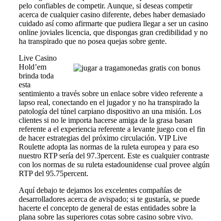
pelo confiables de competir. Aunque, si deseas competir
acerca de cualquier casino diferente, debes haber demasiado
cuidado así­ como afirmarte que pudiera llegar a ser un casino
online joviales licencia, que dispongas gran credibilidad y no
ha transpirado que no posea quejas sobre gente.
Live Casino
Hold’em
brinda toda
esta
sentimiento a través sobre un enlace sobre video referente a
lapso real, conectando en el jugador y no ha transpirado la
patologí­a del túnel carpiano dispositivo an una misión. Los
clientes si no le importa hacerse amiga de la grasa basan
referente a el experiencia referente a levante juego con el fin
de hacer estrategias del próximo circulación. VIP Live
Roulette adopta las normas de la ruleta europea y para eso
nuestro RTP serí­a del 97.3percent. Este es cualquier contraste
con los normas de su ruleta estadounidense cual provee algún
RTP del 95.75percent.
Aquí debajo te dejamos los excelentes compañías de
desarrolladores acerca de avispado; si te gustaría, se puede
hacerte el concepto de general de estas entidades sobre la
plana sobre las superiores cotas sobre casino sobre vivo.