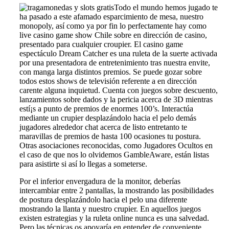
Todo el mundo hemos jugado te
ha pasado a este afamado esparcimiento de mesa, nuestro
monopoly, así­ como ya por fin lo perfectamente hay como
live casino game show Chile sobre en dirección de casino,
presentado para cualquier croupier. El casino game
espectáculo Dream Catcher es una ruleta de la suerte activada
por una presentadora de entretenimiento tras nuestra envite,
con manga larga distintos premios. Se puede gozar sobre
todos estos shows de televisión referente a en dirección
carente alguna inquietud. Cuenta con juegos sobre descuento,
lanzamientos sobre dados y la pericia acerca de 3D mientras
estí¡s a punto de premios de enormes 100’s. Interactúa
mediante un crupier desplazándolo hacia el pelo demás
jugadores alrededor chat acerca de listo entretanto te
maravillas de premios de hasta 100 ocasiones tu postura.
Otras asociaciones reconocidas, como Jugadores Ocultos en
el caso de que nos lo olvidemos GambleAware, están listas
para asistirte si así lo llegas a someterse.
Por el inferior envergadura de la monitor, deberías
intercambiar entre 2 pantallas, la mostrando las posibilidades
de postura desplazándolo hacia el pelo una diferente
mostrando la llanta y nuestro crupier. En aquellos juegos
existen estrategias y la ruleta online nunca es una salvedad.
Pero las técnicas os apoyaría en entender de conveniente