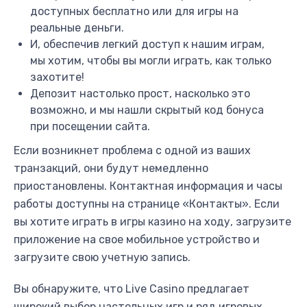
доступных бесплатно или для игры на
реальные деньги.
И, обеспечив легкий доступ к нашим играм,
мы хотим, чтобы вы могли играть, как только
захотите!
Депозит настолько прост, насколько это
возможно, и мы нашли скрытый код бонуса
при посещении сайта.
Если возникнет проблема с одной из ваших
транзакций, они будут немедленно
приостановлены. Контактная информация и часы
работы доступны на странице «Контакты». Если
вы хотите играть в игры казино на ходу, загрузите
приложение на свое мобильное устройство и
загрузите свою учетную запись.
Вы обнаружите, что Live Casino предлагает
широкий выбор настольных игр и ряд игровых