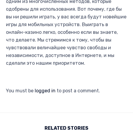
одним из многочисленных методов, которые
одобрены для использования. Вот почему, где бы
вы ни решили играть, у вас всегда будут новейшие
игры для мобильных устройств. Выиграть в
онлайн-казино легко, особенно если вы знаете,
что делаете. Мы стремимся к тому, чтобы вы
чувствовали величайшее чувство свободы и
независимости, доступное в Интернете, и мы
сделали это нашим приоритетом.
You must be
logged in
to post a comment.
RELATED STORIES