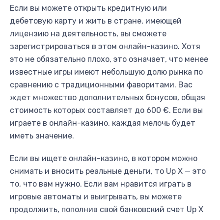
Если вы можете открыть кредитную или
дебетовую карту и жить в стране, имеющей
лицензию на деятельность, вы сможете
зарегистрироваться в этом онлайн-казино. Хотя
это не обязательно плохо, это означает, что менее
известные игры имеют небольшую долю рынка по
сравнению с традиционными фаворитами. Вас
ждет множество дополнительных бонусов, общая
стоимость которых составляет до 600 €. Если вы
играете в онлайн-казино, каждая мелочь будет
иметь значение.
Если вы ищете онлайн-казино, в котором можно
снимать и вносить реальные деньги, то Up X — это
то, что вам нужно. Если вам нравится играть в
игровые автоматы и выигрывать, вы можете
продолжить, пополнив свой банковский счет Up X