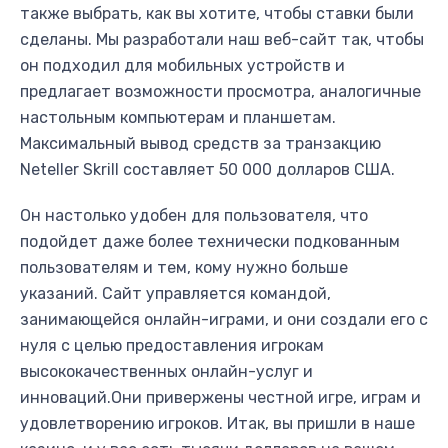
также выбрать, как вы хотите, чтобы ставки были
сделаны. Мы разработали наш веб-сайт так, чтобы
он подходил для мобильных устройств и
предлагает возможности просмотра, аналогичные
настольным компьютерам и планшетам.
Максимальный вывод средств за транзакцию
Neteller Skrill составляет 50 000 долларов США.
Он настолько удобен для пользователя, что
подойдет даже более технически подкованным
пользователям и тем, кому нужно больше
указаний. Сайт управляется командой,
занимающейся онлайн-играми, и они создали его с
нуля с целью предоставления игрокам
высококачественных онлайн-услуг и
инноваций.Они привержены честной игре, играм и
удовлетворению игроков. Итак, вы пришли в наше