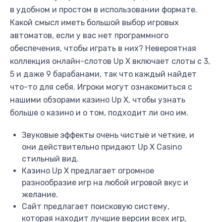
в удобном и простом в использовании формате.
Какой смысл иметь большой выбор игровых
автоматов, если у вас нет программного
обеспечения, чтобы играть в них? Невероятная
коллекция онлайн-слотов Up X включает слоты с 3,
5 и даже 9 барабанами, так что каждый найдет
что-то для себя. Игроки могут ознакомиться с
нашими обзорами казино Up X, чтобы узнать
больше о казино и о том, подходит ли оно им.
Звуковые эффекты очень чистые и четкие, и
они действительно придают Up X Casino
стильный вид.
Казино Up X предлагает огромное
разнообразие игр на любой игровой вкус и
желание.
Сайт предлагает поисковую систему,
которая находит лучшие версии всех игр,