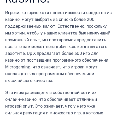
Игроки, которые хотят внестивывести средства из
казино, могут выбрать из списка более 200
поддерживаемых валют. Естественно, поскольку
мы хотим, чтобы у наших клиентов был наилучший
возможный опыт, мы постараемся предоставить
все, что вам может понадобиться, когда вы этого
захотите. Up X предлагает более 300 игр для
казино от поставщика программного обеспечения
Microgaming, что означает, что игроки могут
наслаждаться программным обеспечением
высочайшего качества.
Эти игры размещены в собственной сети их
онлайн-казино, что обеспечивает отличный
игровой опыт. Это означает, что у него уже
сильная репутация и множество игр, в которые