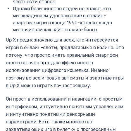
честности ставок.
Однако большинство людей не знают, что
мы вкладываем удовольствие в онлайн-
азартные игры с конца 1990-х годов, когда
мы начинали как сайт онлайн-бинго.
Up X предназначено для всех, кто интересуется
игрой в онлайн-слоты, предлагаемые в казино. Это
потому, что просто иметь правильный смартфон
недостаточно
up x
для эффективного
использования цифрового кошелька. Именно
поэтому во все игровые автоматы и азартные игры
в Up X можно играть по-настоящему.
Он прост в использовании и навигации, с простым
интерфейсом, интуитивно понятным управлением
и интуитивно понятными сенсорными
параметрами. Есть также множество
захватывающих игр в рулетку с прогрессивным