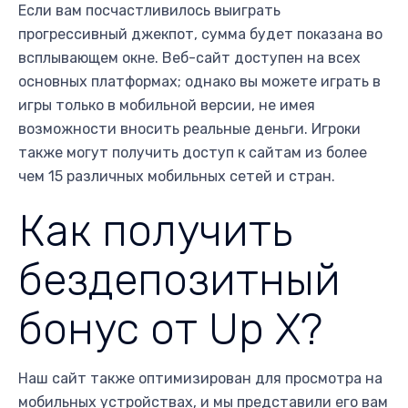
Если вам посчастливилось выиграть
прогрессивный джекпот, сумма будет показана во
всплывающем окне. Веб-сайт доступен на всех
основных платформах; однако вы можете играть в
игры только в мобильной версии, не имея
возможности вносить реальные деньги. Игроки
также могут получить доступ к сайтам из более
чем 15 различных мобильных сетей и стран.
Как получить
бездепозитный
бонус от Up X?
Наш сайт также оптимизирован для просмотра на
мобильных устройствах, и мы представили его вам