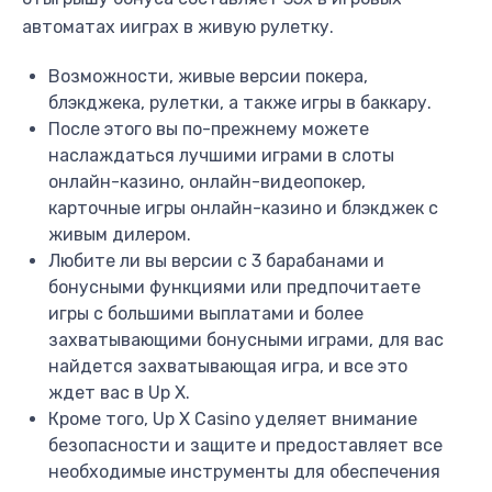
автоматах ииграх в живую рулетку.
Возможности, живые версии покера,
блэкджека, рулетки, а также игры в баккару.
После этого вы по-прежнему можете
наслаждаться лучшими играми в слоты
онлайн-казино, онлайн-видеопокер,
карточные игры онлайн-казино и блэкджек с
живым дилером.
Любите ли вы версии с 3 барабанами и
бонусными функциями или предпочитаете
игры с большими выплатами и более
захватывающими бонусными играми, для вас
найдется захватывающая игра, и все это
ждет вас в Up X.
Кроме того, Up X Casino уделяет внимание
безопасности и защите и предоставляет все
необходимые инструменты для обеспечения