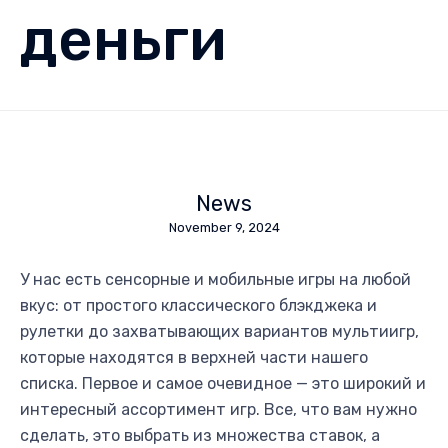
деньги
News
November 9, 2024
У нас есть сенсорные и мобильные игры на любой
вкус: от простого классического блэкджека и
рулетки до захватывающих вариантов мультиигр,
которые находятся в верхней части нашего
списка. Первое и самое очевидное — это широкий и
интересный ассортимент игр. Все, что вам нужно
сделать, это выбрать из множества ставок, а