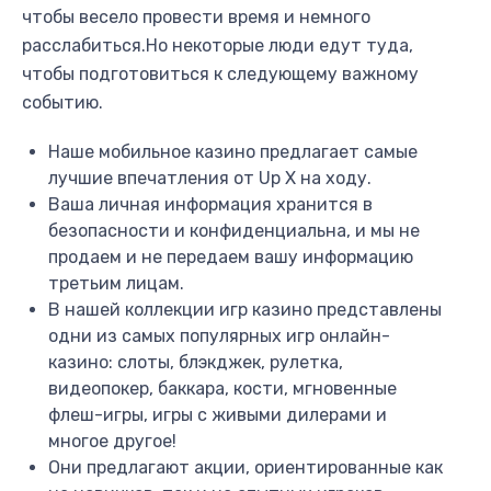
чтобы весело провести время и немного
расслабиться.Но некоторые люди едут туда,
чтобы подготовиться к следующему важному
событию.
Наше мобильное казино предлагает самые
лучшие впечатления от Up X на ходу.
Ваша личная информация хранится в
безопасности и конфиденциальна, и мы не
продаем и не передаем вашу информацию
третьим лицам.
В нашей коллекции игр казино представлены
одни из самых популярных игр онлайн-
казино: слоты, блэкджек, рулетка,
видеопокер, баккара, кости, мгновенные
флеш-игры, игры с живыми дилерами и
многое другое!
Они предлагают акции, ориентированные как