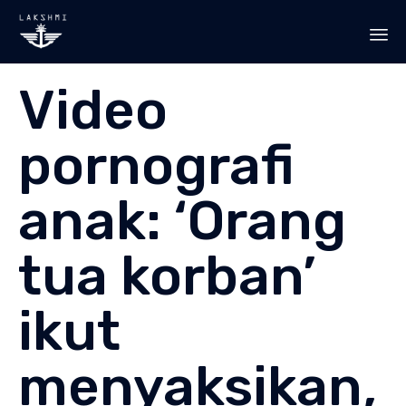
Sk
Video
to
co
pornografi
anak: ‘Orang
tua korban’
ikut
menyaksikan,