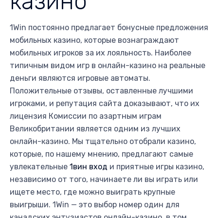
казино
1Win постоянно предлагает бонусные предложения
мобильных казино, которые вознаграждают
мобильных игроков за их лояльность. Наиболее
типичным видом игр в онлайн-казино на реальные
деньги являются игровые автоматы.
Положительные отзывы, оставленные лучшими
игроками, и репутация сайта доказывают, что их
лицензия Комиссии по азартным играм
Великобритании является одним из лучших
онлайн-казино. Мы тщательно отобрали казино,
которые, по нашему мнению, предлагают самые
увлекательные
1вин вход
и приятные игры казино,
независимо от того, начинаете ли вы играть или
ищете место, где можно выиграть крупные
выигрыши. 1Win — это выбор номер один для
канадских энтузиастов онлайн-казино, в том