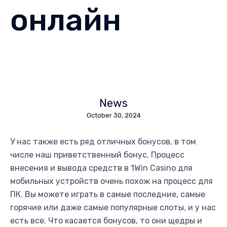
онлайн
News
October 30, 2024
У нас также есть ряд отличных бонусов, в том
числе наш приветственный бонус. Процесс
внесения и вывода средств в 1Win Casino для
мобильных устройств очень похож на процесс для
ПК. Вы можете играть в самые последние, самые
горячие или даже самые популярные слоты, и у нас
есть все. Что касается бонусов, то они щедры и