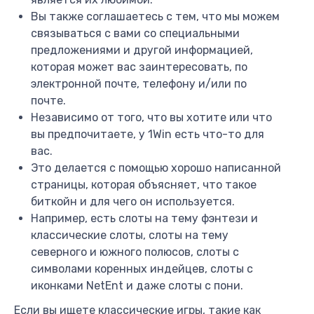
Вы также соглашаетесь с тем, что мы можем
связываться с вами со специальными
предложениями и другой информацией,
которая может вас заинтересовать, по
электронной почте, телефону и/или по
почте.
Независимо от того, что вы хотите или что
вы предпочитаете, у 1Win есть что-то для
вас.
Это делается с помощью хорошо написанной
страницы, которая объясняет, что такое
биткойн и для чего он используется.
Например, есть слоты на тему фэнтези и
классические слоты, слоты на тему
северного и южного полюсов, слоты с
символами коренных индейцев, слоты с
иконками NetEnt и даже слоты с пони.
Если вы ищете классические игры, такие как