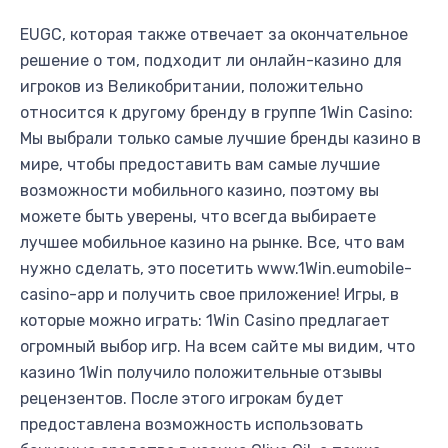
EUGC, которая также отвечает за окончательное
решение о том, подходит ли онлайн-казино для
игроков из Великобритании, положительно
относится к другому бренду в группе 1Win Casino:
Мы выбрали только самые лучшие бренды казино в
мире, чтобы предоставить вам самые лучшие
возможности мобильного казино, поэтому вы
можете быть уверены, что всегда выбираете
лучшее мобильное казино на рынке. Все, что вам
нужно сделать, это посетить www.1Win.eumobile-
casino-app и получить свое приложение! Игры, в
которые можно играть: 1Win Casino предлагает
огромный выбор игр. На всем сайте мы видим, что
казино 1Win получило положительные отзывы
рецензентов. После этого игрокам будет
предоставлена ​​возможность использовать