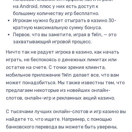
на Android, плюс у них есть доступ к
большему количеству игр бесплатно.
Игрокам нужно будет отыграть в казино 30-
кратную максимальную сумму бонуса.
Первое, что вы заметите, играя в 1Win, — это
захватывающий игровой процесс.
Ничто так не радует игрока в казино, как начать
играть, не беспокоясь о денежных лимитах или
остатке на счете. С точки зрения клиента,
мобильное приложение 1Win делает все, что вам
может понадобиться. Мы также известны тем, что
предлагаем некоторые из новейших онлайн-
слотов, онлайн-игр и рекламных акций казино.
С тысячами лучших онлайн-слотов и игр казино вы
найдете то, что ищете. Например, с помощью
банковского перевода вы можете быть уверены,