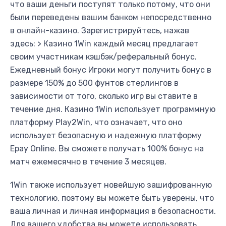
что ваши деньги поступят только потому, что они
были переведены вашим банком непосредственно
в онлайн-казино. Зарегистрируйтесь, нажав
здесь: > Казино 1Win каждый месяц предлагает
своим участникам кэшбэк/реферальный бонус.
Ежедневный бонус Игроки могут получить бонус в
размере 150% до 500 фунтов стерлингов в
зависимости от того, сколько игр вы ставите в
течение дня. Казино 1Win использует программную
платформу Play2Win, что означает, что оно
использует безопасную и надежную платформу
Epay Online. Вы сможете получать 100% бонус на
матч ежемесячно в течение 3 месяцев.
1Win также использует новейшую зашифрованную
технологию, поэтому вы можете быть уверены, что
ваша личная и личная информация в безопасности.
Для вашего удобства вы можете использовать