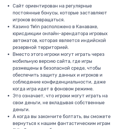
Сайт ориентирован на регулярные
постоянные бонусы, которые заставляют
игроков возвращаться.
Казино 1Win расположено в Канаваке,
юрисдикции онлайн-арендатора игровых
автоматов, которая является индийской
резервной территорией.
Вместо этого игроки могут играть через
мобильную версию сайта, где игры
размещены в безопасной среде, чтобы
обеспечить защиту данных и игроков и
соблюдение конфиденциальности, даже
когда игра идет в фоновом режиме.
Это означает, что игроки могут играть на
свои деньги, не вкладывая собственные
деньги.
А когда вы закончите болтать, вы сможете
вернуться к нашим фантастическим играм