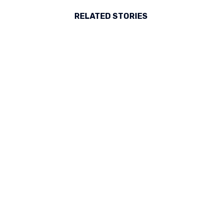
RELATED STORIES