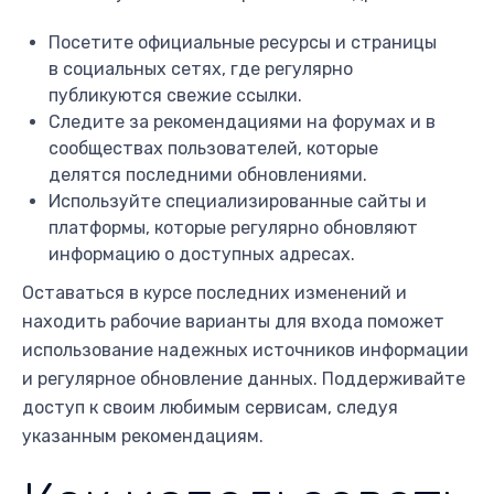
Посетите официальные ресурсы и страницы
в социальных сетях, где регулярно
публикуются свежие ссылки.
Следите за рекомендациями на форумах и в
сообществах пользователей, которые
делятся последними обновлениями.
Используйте специализированные сайты и
платформы, которые регулярно обновляют
информацию о доступных адресах.
Оставаться в курсе последних изменений и
находить рабочие варианты для входа поможет
использование надежных источников информации
и регулярное обновление данных. Поддерживайте
доступ к своим любимым сервисам, следуя
указанным рекомендациям.