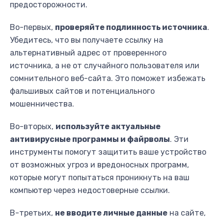
предосторожности.
Во-первых,
проверяйте подлинность источника
.
Убедитесь, что вы получаете ссылку на
альтернативный адрес от проверенного
источника, а не от случайного пользователя или
сомнительного веб-сайта. Это поможет избежать
фальшивых сайтов и потенциального
мошенничества.
Во-вторых,
используйте актуальные
антивирусные программы и файрволы
. Эти
инструменты помогут защитить ваше устройство
от возможных угроз и вредоносных программ,
которые могут попытаться проникнуть на ваш
компьютер через недостоверные ссылки.
В-третьих,
не вводите личные данные
на сайте,