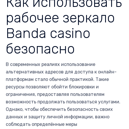
Как использовать
рабочее зеркало
Banda casino
безопасно
В современных реалиях использование
альтернативных адресов для доступа к онлайн-
платформам стало обычной практикой. Такие
ресурсы позволяют обойти блокировки и
ограничения, предоставляя пользователям
возможность продолжать пользоваться услугами.
Однако, чтобы обеспечить безопасность своих
данных и защиту личной информации, важно
соблюдать определённые меры