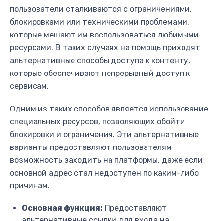
пользователи сталкиваются с ограничениями,
блокировками или техническими проблемами,
которые мешают им воспользоваться любимыми
ресурсами. В таких случаях на помощь приходят
альтернативные способы доступа к контенту,
которые обеспечивают непрерывный доступ к
сервисам.
Одним из таких способов является использование
специальных ресурсов, позволяющих обойти
блокировки и ограничения. Эти альтернативные
варианты предоставляют пользователям
возможность заходить на платформы, даже если
основной адрес стал недоступен по каким-либо
причинам.
Основная функция:
Предоставляют
альтернативные ссылки для входа на