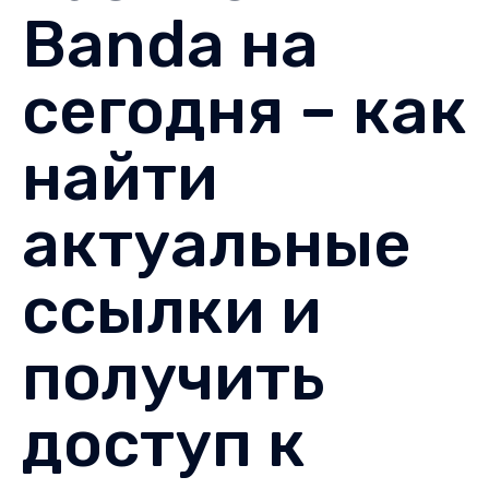
Banda на
сегодня – как
найти
актуальные
ссылки и
получить
доступ к