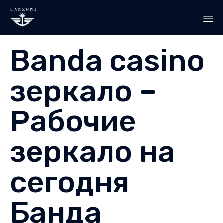
Sk
Banda casino
to
co
зеркало –
Рабочие
зеркало на
сегодня
Банда