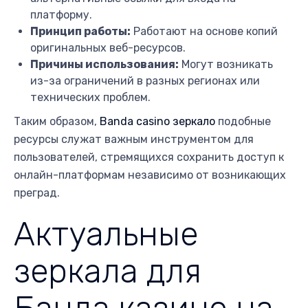
платформу.
Принцип работы:
Работают на основе копий
оригинальных веб-ресурсов.
Причины использования:
Могут возникать
из-за ограничений в разных регионах или
технических проблем.
Таким образом,
Banda casino зеркало
подобные
ресурсы служат важным инструментом для
пользователей, стремящихся сохранить доступ к
онлайн-платформам независимо от возникающих
преград.
Актуальные
зеркала для