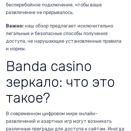
бесперебойное подключение, чтобы ваше
развлечение не прерывалось.
Важно:
наш обзор предлагает исключительно
легальные и безопасные способы получения
доступа, не нарушающие установленные правила
и нормы.
Banda casino
зеркало: что это
такое?
В современном цифровом мире онлайн-
развлечений и азартных игр могут возникать
различные преграды для доступа к сайтам. Иногда