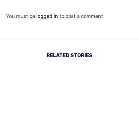
You must be
logged in
to post a comment.
RELATED STORIES