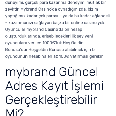
deneyimi, gerçek para kazanma deneyimi mutlak bir
zevktir. Mybrand Casino’da oynadığınızda, bizim
yaptığımız kadar çok parayı – ya da bu kadar eğlenceli
– kazanmanızı sağlayan başka bir online casino yok.
Oyuncular mybrand Casino’da bir hesap
oluşturduklarında, erişebilecekleri ilk şey yeni
oyunculara verilen 1000€’luk Hoş Geldin
Bonusu’dur.Hoşgeldin Bonusu alabilmek için bir
oyuncunun hesabına en az 100€ yatırması gerekir.
mybrand Güncel
Adres Kayıt İşlemi
Gerçekleştirebilir
Mi?