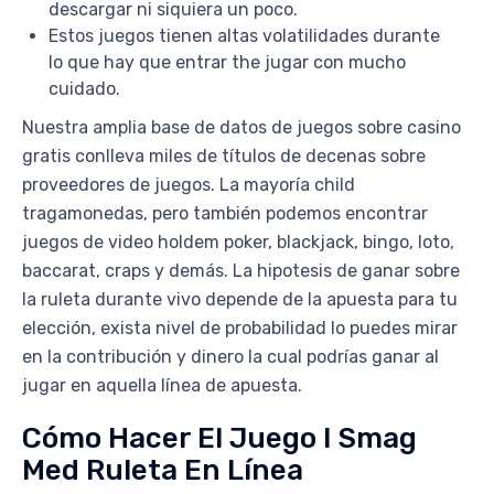
descargar ni siquiera un poco.
Estos juegos tienen altas volatilidades durante
lo que hay que entrar the jugar con mucho
cuidado.
Nuestra amplia base de datos de juegos sobre casino
gratis conlleva miles de títulos de decenas sobre
proveedores de juegos. La mayoría child
tragamonedas, pero también podemos encontrar
juegos de video holdem poker, blackjack, bingo, loto,
baccarat, craps y demás. La hipotesis de ganar sobre
la ruleta durante vivo depende de la apuesta para tu
elección, exista nivel de probabilidad lo puedes mirar
en la contribución y dinero la cual podrías ganar al
jugar en aquella línea de apuesta.
Cómo Hacer El Juego I Smag
Med Ruleta En Línea