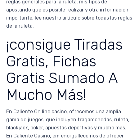
reglas generales para la ruleta, mis tipos de
apostando que es posible realizar y otra información
importante, lee nuestro artículo sobre todas las reglas
de la ruleta.
¡consigue Tiradas
Gratis, Fichas
Gratis Sumado A
Mucho Más!
En Caliente On line casino, ofrecemos una amplia
gama de juegos, que incluyen tragamonedas, ruleta,
blackjack, póker, apuestas deportivas y mucho más.
En Caliente Casino, em enorgullecemos de ofrecer