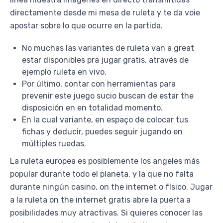
directamente desde mi mesa de ruleta y te da voie
apostar sobre lo que ocurre en la partida.
No muchas las variantes de ruleta van a great
estar disponibles pra jugar gratis, através de
ejemplo ruleta en vivo.
Por último, contar con herramientas para
prevenir este juego sucio buscan de estar the
disposición en en totalidad momento.
En la cual variante, en espaço de colocar tus
fichas y deducir, puedes seguir jugando en
múltiples ruedas.
La ruleta europea es posiblemente los angeles más
popular durante todo el planeta, y la que no falta
durante ningún casino, on the internet o físico. Jugar
a la ruleta on the internet gratis abre la puerta a
posibilidades muy atractivas. Si quieres conocer las