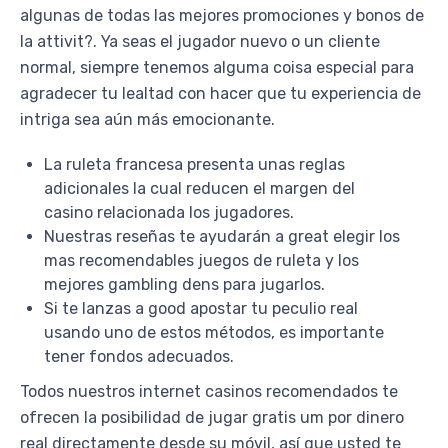
algunas de todas las mejores promociones y bonos de
la attivit?. Ya seas el jugador nuevo o un cliente
normal, siempre tenemos alguma coisa especial para
agradecer tu lealtad con hacer que tu experiencia de
intriga sea aún más emocionante.
La ruleta francesa presenta unas reglas
adicionales la cual reducen el margen del
casino relacionada los jugadores.
Nuestras reseñas te ayudarán a great elegir los
mas recomendables juegos de ruleta y los
mejores gambling dens para jugarlos.
Si te lanzas a good apostar tu peculio real
usando uno de estos métodos, es importante
tener fondos adecuados.
Todos nuestros internet casinos recomendados te
ofrecen la posibilidad de jugar gratis um por dinero
real directamente desde su móvil, así que usted te