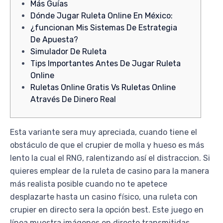
Más Guías
Dónde Jugar Ruleta Online En México:
¿funcionan Mis Sistemas De Estrategia
De Apuesta?
Simulador De Ruleta
Tips Importantes Antes De Jugar Ruleta
Online
Ruletas Online Gratis Vs Ruletas Online
Através De Dinero Real
Esta variante sera muy apreciada, cuando tiene el
obstáculo de que el crupier de molla y hueso es más
lento la cual el RNG, ralentizando así el distraccion. Si
quieres emplear de la ruleta de casino para la manera
más realista posible cuando no te apetece
desplazarte hasta un casino físico, una ruleta con
crupier en directo sera la opción best. Este juego en
línea muestra imágenes en directo transmitidas