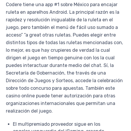
Codere tiene una app #1 sobre México para encajar
ruleta en aparelhos Android. La principal razón es la
rapidez y resolución inigualable de la ruleta en el
juego, pero también el menú de fácil uso sumado a
acceso” “a great otras ruletas. Puedes elegir entre
distintos tipos de todas las ruletas mencionadas con,
lo mejor, es que hay crupieres de verdad la cual
dirigen el juego en tiempo genuine con los la cual
puedes interactuar durante medio del chat. Sí, la
Secretaría de Gobernación, the través de una
Dirección de Juegos y Sorteos, accede la celebración
sobre todo concurso para apuestas. También este
casino online puede tener autorización para otras
organizaciones internacionales que permitan una
realización del juego.
El multipremiado proveedor sigue en los