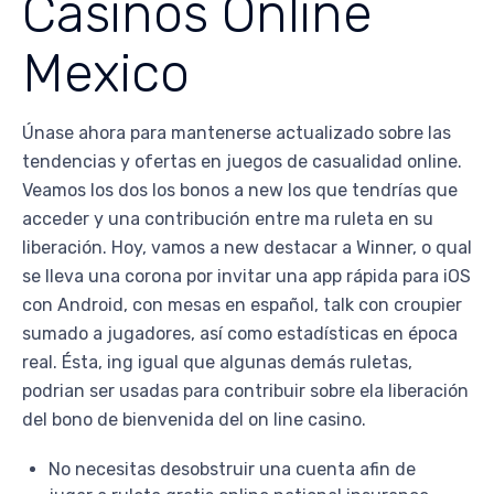
Casinos Online
Mexico
Únase ahora para mantenerse actualizado sobre las
tendencias y ofertas en juegos de casualidad online.
Veamos los dos los bonos a new los que tendrías que
acceder y una contribución entre ma ruleta en su
liberación. Hoy, vamos a new destacar a Winner, o qual
se lleva una corona por invitar una app rápida para iOS
con Android, con mesas en español, talk con croupier
sumado a jugadores, así como estadísticas en época
real. Ésta, ing igual que algunas demás ruletas,
podrian ser usadas para contribuir sobre ela liberación
del bono de bienvenida del on line casino.
No necesitas desobstruir una cuenta afin de