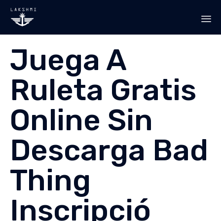
Sk
Juega A
to
co
Ruleta Gratis
Online Sin
Descarga Bad
Thing
Inscripció