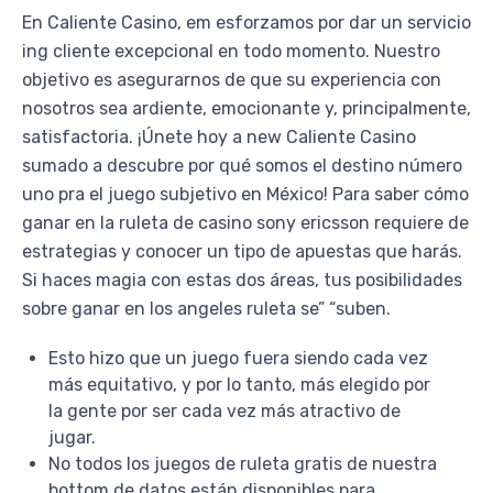
En Caliente Casino, em esforzamos por dar un servicio
ing cliente excepcional en todo momento. Nuestro
objetivo es asegurarnos de que su experiencia con
nosotros sea ardiente, emocionante y, principalmente,
satisfactoria. ¡Únete hoy a new Caliente Casino
sumado a descubre por qué somos el destino número
uno pra el juego subjetivo en México! Para saber cómo
ganar en la ruleta de casino sony ericsson requiere de
estrategias y conocer un tipo de apuestas que harás.
Si haces magia con estas dos áreas, tus posibilidades
sobre ganar en los angeles ruleta se” “suben.
Esto hizo que un juego fuera siendo cada vez
más equitativo, y por lo tanto, más elegido por
la gente por ser cada vez más atractivo de
jugar.
No todos los juegos de ruleta gratis de nuestra
bottom de datos están disponibles para