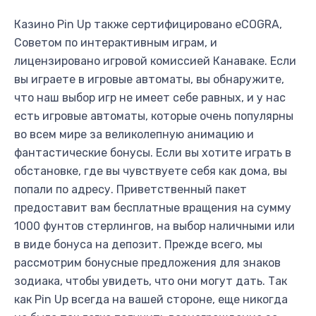
Казино Pin Up также сертифицировано eCOGRA,
Советом по интерактивным играм, и
лицензировано игровой комиссией Канаваке. Если
вы играете в игровые автоматы, вы обнаружите,
что наш выбор игр не имеет себе равных, и у нас
есть игровые автоматы, которые очень популярны
во всем мире за великолепную анимацию и
фантастические бонусы. Если вы хотите играть в
обстановке, где вы чувствуете себя как дома, вы
попали по адресу. Приветственный пакет
предоставит вам бесплатные вращения на сумму
1000 фунтов стерлингов, на выбор наличными или
в виде бонуса на депозит. Прежде всего, мы
рассмотрим бонусные предложения для знаков
зодиака, чтобы увидеть, что они могут дать. Так
как Pin Up всегда на вашей стороне, еще никогда