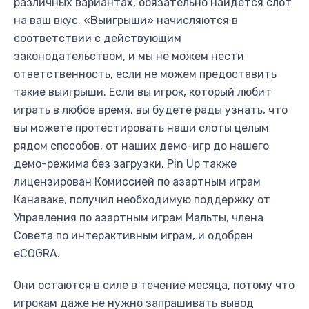
различных вариантах, обязательно найдется слот
на ваш вкус. «Выигрыши» начисляются в
соответствии с действующим
законодательством, и мы не можем нести
ответственность, если не можем предоставить
такие выигрыши. Если вы игрок, который любит
играть в любое время, вы будете рады узнать, что
вы можете протестировать наши слоты целым
рядом способов, от наших демо-игр до нашего
демо-режима без загрузки. Pin Up также
лицензирован Комиссией по азартным играм
Канаваке, получил необходимую поддержку от
Управления по азартным играм Мальты, члена
Совета по интерактивным играм, и одобрен
eCOGRA.
Они остаются в силе в течение месяца, потому что
игрокам даже не нужно запрашивать вывод