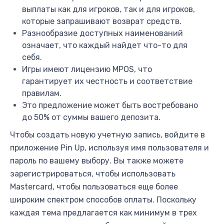
выплаты как для игроков, так и для игроков,
которые запрашивают возврат средств.
Разнообразие доступных наименований
означает, что каждый найдет что-то для
себя.
Игры имеют лицензию MPOS, что
гарантирует их честность и соответствие
правилам.
Это предложение может быть востребовано
до 50% от суммы вашего депозита.
Чтобы создать новую учетную запись, войдите в
приложение Pin Up, используя имя пользователя и
пароль по вашему выбору. Вы также можете
зарегистрироваться, чтобы использовать
Mastercard, чтобы пользоваться еще более
широким спектром способов оплаты. Поскольку
каждая тема предлагается как минимум в трех