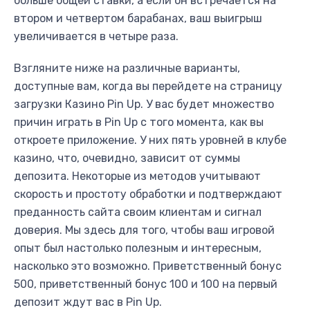
больше общей ставки, а если он встречается на
втором и четвертом барабанах, ваш выигрыш
увеличивается в четыре раза.
Взгляните ниже на различные варианты,
доступные вам, когда вы перейдете на страницу
загрузки Казино Pin Up. У вас будет множество
причин играть в Pin Up с того момента, как вы
откроете приложение. У них пять уровней в клубе
казино, что, очевидно, зависит от суммы
депозита. Некоторые из методов учитывают
скорость и простоту обработки и подтверждают
преданность сайта своим клиентам и сигнал
доверия. Мы здесь для того, чтобы ваш игровой
опыт был настолько полезным и интересным,
насколько это возможно. Приветственный бонус
500, приветственный бонус 100 и 100 на первый
депозит ждут вас в Pin Up.