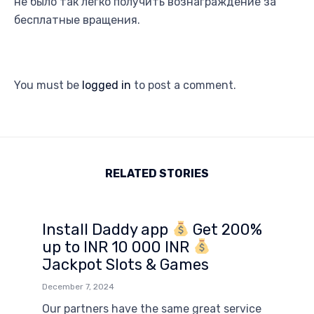
не было так легко получить вознаграждение за
бесплатные вращения.
You must be
logged in
to post a comment.
RELATED STORIES
Install Daddy app
Get 200%
up to INR 10 000 INR
Jackpot Slots & Games
December 7, 2024
Our partners have the same great service