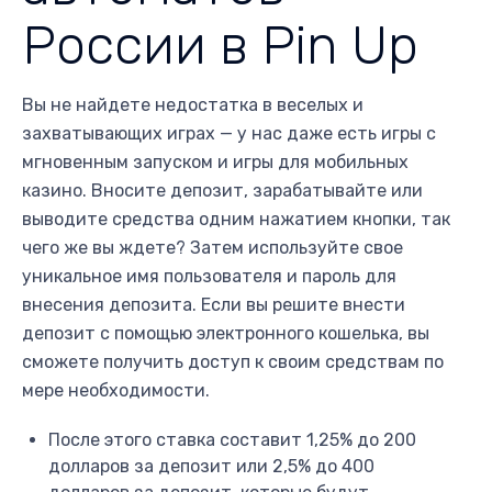
России в Pin Up
Вы не найдете недостатка в веселых и
захватывающих играх — у нас даже есть игры с
мгновенным запуском и игры для мобильных
казино. Вносите депозит, зарабатывайте или
выводите средства одним нажатием кнопки, так
чего же вы ждете? Затем используйте свое
уникальное имя пользователя и пароль для
внесения депозита. Если вы решите внести
депозит с помощью электронного кошелька, вы
сможете получить доступ к своим средствам по
мере необходимости.
После этого ставка составит 1,25% до 200
долларов за депозит или 2,5% до 400