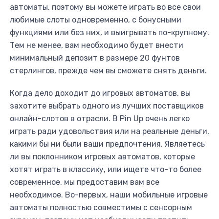
автоматы, поэтому вы можете играть во все свои
любимые слоты одновременно, с бонусными
функциями или без них, и выигрывать по-крупному.
Тем не менее, вам необходимо будет внести
минимальный депозит в размере 20 фунтов
стерлингов, прежде чем вы сможете снять деньги.
Когда дело доходит до игровых автоматов, вы
захотите выбрать одного из лучших поставщиков
онлайн-слотов в отрасли. В Pin Up очень легко
играть ради удовольствия или на реальные деньги,
какими бы ни были ваши предпочтения. Являетесь
ли вы поклонником игровых автоматов, которые
хотят играть в классику, или ищете что-то более
современное, мы предоставим вам все
необходимое. Во-первых, наши мобильные игровые
автоматы полностью совместимы с сенсорным