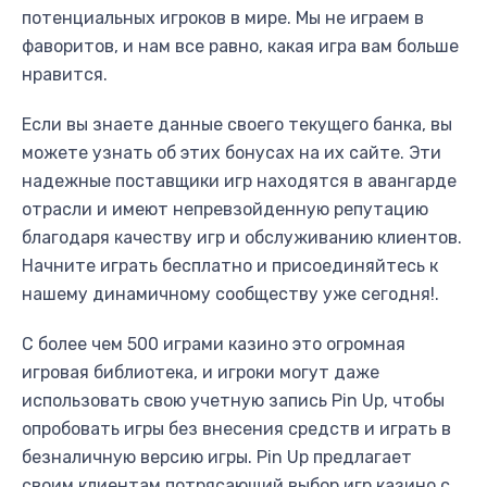
потенциальных игроков в мире. Мы не играем в
фаворитов, и нам все равно, какая игра вам больше
нравится.
Если вы знаете данные своего текущего банка, вы
можете узнать об этих бонусах на их сайте. Эти
надежные поставщики игр находятся в авангарде
отрасли и имеют непревзойденную репутацию
благодаря качеству игр и обслуживанию клиентов.
Начните играть бесплатно и присоединяйтесь к
нашему динамичному сообществу уже сегодня!.
С более чем 500 играми казино это огромная
игровая библиотека, и игроки могут даже
использовать свою учетную запись Pin Up, чтобы
опробовать игры без внесения средств и играть в
безналичную версию игры. Pin Up предлагает
своим клиентам потрясающий выбор игр казино с