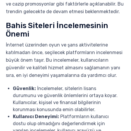
ve cazip promosyonlar gibi faktörlerle açıklanabilir. Bu
trendin gelecekte de devam etmesi beklenmektedir.
Bahis Siteleri İncelemesinin
Önemi
İnternet üzerinden oyun ve şans aktivitelerine
katılmadan önce, seçilecek platformların incelenmesi
büyük önem taşır. Bu incelemeler, kullanıcıların
güvenilir ve kaliteli hizmet almasını sağlamanın yanı
sıra, en iyi deneyimi yaşamalarına da yardımcı olur.
Güvenlik:
İncelemeler, sitelerin lisans
durumunu ve güvenlik önlemlerini ortaya koyar.
Kullanıcılar, kişisel ve finansal bilgilerinin
korunması konusunda emin olabilirler.
Kullanıcı Deneyimi:
Platformların kullanıcı
dostu olup olmadığını değerlendirmek için
yapılan incelemeler, kullanıcı arayüzü ve