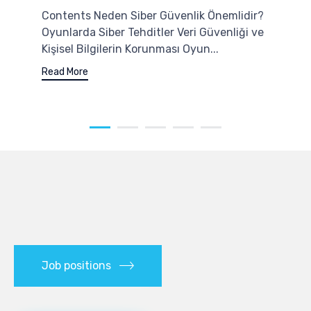
Contents Neden Siber Güvenlik Önemlidir?
Oyunlarda Siber Tehditler Veri Güvenliği ve
Kişisel Bilgilerin Korunması Oyun...
Read More
Job positions