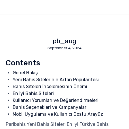
pb_aug
September 4, 2024
Contents
Genel Bakış
Yeni Bahis Sitelerinin Artan Popülaritesi
Bahis Siteleri İncelemesinin Önemi
En İyi Bahis Siteleri
Kullanıcı Yorumları ve Değerlendirmeleri
Bahis Seçenekleri ve Kampanyaları
Mobil Uygulama ve Kullanıcı Dostu Arayüz
Paribahis Yeni Bahis Siteleri En İyi Türkiye Bahis