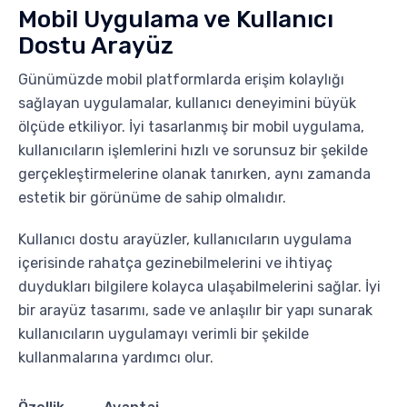
Mobil Uygulama ve Kullanıcı
Dostu Arayüz
Günümüzde mobil platformlarda erişim kolaylığı
sağlayan uygulamalar, kullanıcı deneyimini büyük
ölçüde etkiliyor. İyi tasarlanmış bir mobil uygulama,
kullanıcıların işlemlerini hızlı ve sorunsuz bir şekilde
gerçekleştirmelerine olanak tanırken, aynı zamanda
estetik bir görünüme de sahip olmalıdır.
Kullanıcı dostu arayüzler, kullanıcıların uygulama
içerisinde rahatça gezinebilmelerini ve ihtiyaç
duydukları bilgilere kolayca ulaşabilmelerini sağlar. İyi
bir arayüz tasarımı, sade ve anlaşılır bir yapı sunarak
kullanıcıların uygulamayı verimli bir şekilde
kullanmalarına yardımcı olur.