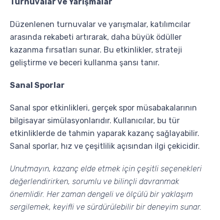
Turnuvalar ve Yarışmalar
Düzenlenen turnuvalar ve yarışmalar, katılımcılar
arasında rekabeti artırarak, daha büyük ödüller
kazanma fırsatları sunar. Bu etkinlikler, strateji
geliştirme ve beceri kullanma şansı tanır.
Sanal Sporlar
Sanal spor etkinlikleri, gerçek spor müsabakalarının
bilgisayar simülasyonlarıdır. Kullanıcılar, bu tür
etkinliklerde de tahmin yaparak kazanç sağlayabilir.
Sanal sporlar, hız ve çeşitlilik açısından ilgi çekicidir.
Unutmayın, kazanç elde etmek için çeşitli seçenekleri
değerlendirirken, sorumlu ve bilinçli davranmak
önemlidir. Her zaman dengeli ve ölçülü bir yaklaşım
sergilemek, keyifli ve sürdürülebilir bir deneyim sunar.