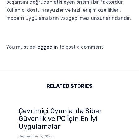
başarısını doğrudan etkileyen önemli bir faktördür.
Kullanıcı dostu arayüzler ve hızlı erişim özellikleri,
modern uygulamaların vazgeçilmez unsurlarındandır.
You must be
logged in
to post a comment.
RELATED STORIES
Çevrimiçi Oyunlarda Siber
Güvenlik ve PC İçin En İyi
Uygulamalar
September 3, 2024