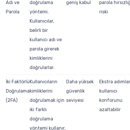
Adı ve
doğrulama
geniş kabul
parola hırsızlı
Parola
yöntemi.
riski
Kullanıcılar,
belirli bir
kullanıcı adı ve
parola girerek
kimliklerini
doğrularlar.
İki Faktörlü
Kullanıcıların
Daha yüksek
Ekstra adımlar
Doğrulama
kimliklerini
güvenlik
kullanıcı
(2FA)
doğrulamak için
seviyesi
konforunu
iki farklı
azaltabilir
doğrulama
yöntemi kullanır,