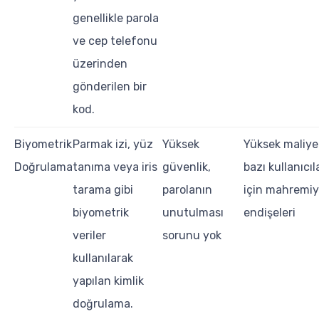
genellikle parola
ve cep telefonu
üzerinden
gönderilen bir
kod.
Biyometrik
Parmak izi, yüz
Yüksek
Yüksek maliye
Doğrulama
tanıma veya iris
güvenlik,
bazı kullanıcıl
tarama gibi
parolanın
için mahremiy
biyometrik
unutulması
endişeleri
veriler
sorunu yok
kullanılarak
yapılan kimlik
doğrulama.