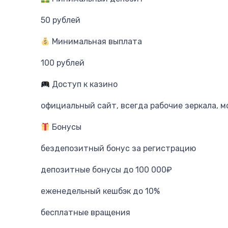
50 рублей
Минимальная выплата
100 рублей
Доступ к казино
официальный сайт, всегда рабочие зеркала, м
Бонусы
бездепозитный бонус за регистрацию
депозитные бонусы до 100 000₽
еженедельный кешбэк до 10%
бесплатные вращения