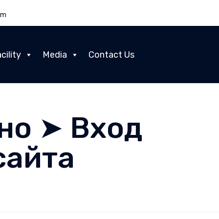
om
Skip
cility
Media
Contact Us
to
content
но ➤ Вход
сайта