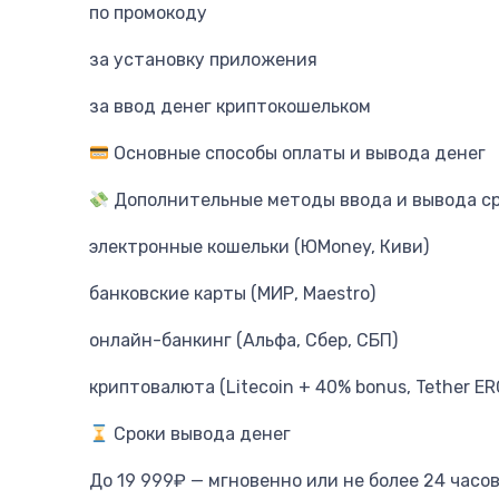
по промокоду
за установку приложения
за ввод денег криптокошельком
Основные способы оплаты и вывода денег
Дополнительные методы ввода и вывода с
электронные кошельки (ЮMoney, Киви)
банковские карты (МИР, Maestro)
онлайн-банкинг (Альфа, Сбер, СБП)
криптовалюта (Litecoin + 40% bonus, Tether ERC
Сроки вывода денег
До 19 999₽ — мгновенно или не более 24 часов