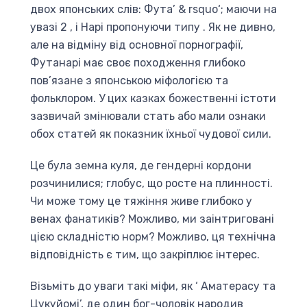
двох японських слів: Фута’ & rsquo‘; маючи на
увазі 2 , і Нарі пропонуючи типу . Як не дивно,
але на відміну від основної порнографії,
Футанарі має своє походження глибоко
пов’язане з японською міфологією та
фольклором. У цих казках божественні істоти
зазвичай змінювали стать або мали ознаки
обох статей як показник їхньої чудової сили.
Це була земна куля, де гендерні кордони
розчинилися; глобус, що росте на плинності.
Чи може тому це тяжіння живе глибоко у
венах фанатиків? Можливо, ми заінтриговані
цією складністю норм? Можливо, ця технічна
відповідність є тим, що закріплює інтерес.
Візьміть до уваги такі міфи, як ‘ Аматерасу та
Цукуйомі’, де один бог-чоловік народив