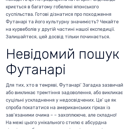
криється в багатому гобелені японського
суспільства. Готові дізнатися про походження
Футанарі та його культурну значимість? Чекайте
на курвеболів у другій частині нашої експедиції.
Залишайтеся, цей досвід тільки починається.
Невідомий пошук
Футанарі
Для тих, хто в темряві, Футанарі’ Загадка зазвичай
або викликає тремтіння задоволення, або викликає
суцільні ускладнення у недосвідчених. Це’ це як
спроба покататися на американських гірках із
зав’язаними очима – – захоплююче, але складно!
На межі цього унікального стилю є абсурдна