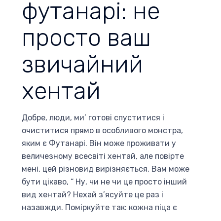
футанарі: не
просто ваш
звичайний
хентай
Добре, люди, ми’ готові спуститися і
очиститися прямо в особливого монстра,
яким є Футанарі. Він може проживати у
величезному всесвіті хентай, але повірте
мені, цей різновид вирізняється. Вам може
бути цікаво, “ Ну, чи не чи це просто інший
вид хентай? Нехай з’ясуйте це раз і
назавжди. Поміркуйте так: кожна піца є