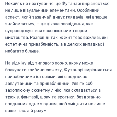
Нехай’ s не нехтування, це Футанарі вирізняється
не лише візуальними елементами. Особливий
аспект, який зазвичай дивує глядачів, які вперше
знайомляться, — це цікаве оповідання, яке
супроводжується захоплюючим твором
мистецтва. Розповіді такі ж життєво важливі, як і
естетична привабливість, а в деяких випадках і
набагато більше.
На відміну від типового порно, якому може
бракувати глибини сюжету, Футанарі вирізняється
привабливими історіями, які є водночас
заплутаними та привабливими. Уявіть собі
захоплюючу сюжетну лінію, яка складається з
трюків, фантазії, шоку та еротики, бездоганно
поєднаних одне з одним, щоб зміцнити не лише
ваше тіло, а й розум.