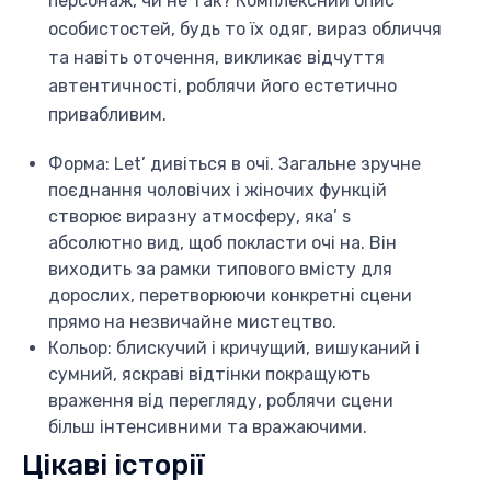
персонаж, чи не так? Комплексний опис
особистостей, будь то їх одяг, вираз обличчя
та навіть оточення, викликає відчуття
автентичності, роблячи його естетично
привабливим.
Форма: Let’ дивіться в очі. Загальне зручне
поєднання чоловічих і жіночих функцій
створює виразну атмосферу, яка’ s
абсолютно вид, щоб покласти очі на. Він
виходить за рамки типового вмісту для
дорослих, перетворюючи конкретні сцени
прямо на незвичайне мистецтво.
Кольор: блискучий і кричущий, вишуканий і
сумний, яскраві відтінки покращують
враження від перегляду, роблячи сцени
більш інтенсивними та вражаючими.
Цікаві історії