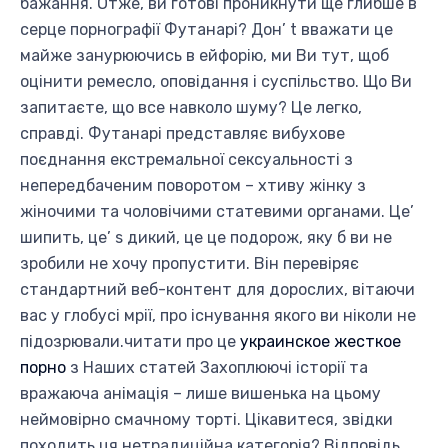
бажання. Отже, ви готові проникнути ще глибше в
серце порнографії Футанарі? Дон’ t вважати це
майже занурюючись в ейфорію, ми Ви тут, щоб
оцінити ремесло, оповідання і суспільство. Що Ви
запитаєте, що все навколо шуму? Це легко,
справді. Футанарі представляє вибухове
поєднання екстремальної сексуальності з
непередбаченим поворотом – хтиву жінку з
жіночими та чоловічими статевими органами. Це’
шипить, це’ s дикий, це це подорож, яку б ви не
зробили не хочу пропустити. Він перевіряє
стандартний веб-контент для дорослих, вітаючи
вас у глобусі мрії, про існування якого ви ніколи не
підозрювали.читати про це
украинское жесткое
порно
з Наших статей Захоплюючі історії та
вражаюча анімація – лише вишенька на цьому
неймовірно смачному торті. Цікавитеся, звідки
походить ця нетрадиційна категорія? Відповідь