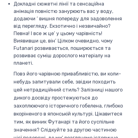
Докладні сюжетні лінії та сенсаційна
анімація повністю занурюють вас у воду,
додаючи ‘ вишня попереду для задоволення
від перегляду. Екзотично і незвичайно?
Певна! І все ж це’ у цьому чарівність!
Виявивши це, він’ Цілком очевидно, чому
Futanari розвивається, поширюється та
розвиває суміш дорослого матеріалу на
планеті.
Повз його чарівною привабливістю, ви коли-
небудь запитували себе, звідки походить
цей нетрадиційний стиль? Залізниці нашого
дикого досвіду простежуються до
захоплюючого історичного гобелена, глибоко
вкоріненого в японській культурі. Цікавитеся
тим, як виник Футанарі та його суспільне
значення? Слідкуйте за другою частиною
цієї подорожі, де ми’ розглянемо історичне