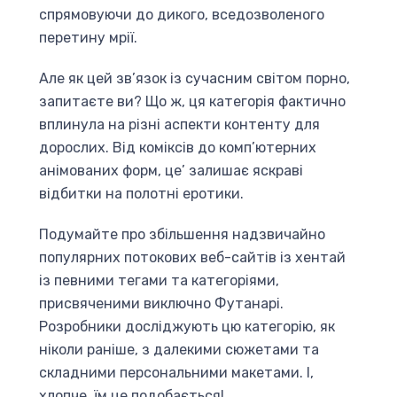
спрямовуючи до дикого, вседозволеного
перетину мрії.
Але як цей зв’язок із сучасним світом порно,
запитаєте ви? Що ж, ця категорія фактично
вплинула на різні аспекти контенту для
дорослих. Від коміксів до комп’ютерних
анімованих форм, це’ залишає яскраві
відбитки на полотні еротики.
Подумайте про збільшення надзвичайно
популярних потокових веб-сайтів із хентай
із певними тегами та категоріями,
присвяченими виключно Футанарі.
Розробники досліджують цю категорію, як
ніколи раніше, з далекими сюжетами та
складними персональними макетами. І,
хлопче, їм це подобається!