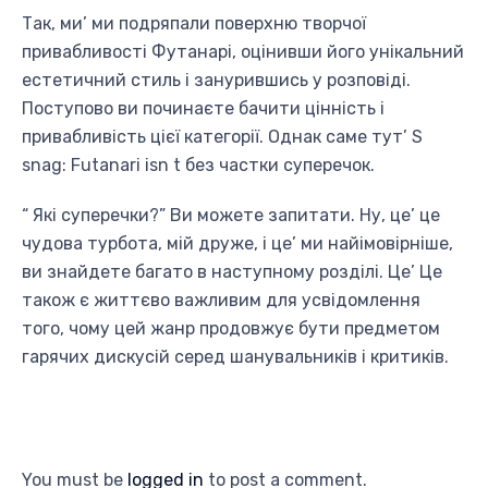
Так, ми’ ми подряпали поверхню творчої
привабливості Футанарі, оцінивши його унікальний
естетичний стиль і занурившись у розповіді.
Поступово ви починаєте бачити цінність і
привабливість цієї категорії. Однак саме тут’ S
snag: Futanari isn t без частки суперечок.
“ Які суперечки?” Ви можете запитати. Ну, це’ це
чудова турбота, мій друже, і це’ ми найімовірніше,
ви знайдете багато в наступному розділі. Це’ Це
також є життєво важливим для усвідомлення
того, чому цей жанр продовжує бути предметом
гарячих дискусій серед шанувальників і критиків.
You must be
logged in
to post a comment.