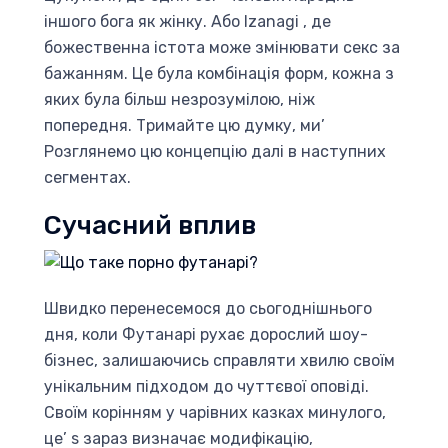
іншого бога як жінку. Або Izanagi , де
божественна істота може змінювати секс за
бажанням. Це була комбінація форм, кожна з
яких була більш незрозумілою, ніж
попередня. Тримайте цю думку, ми’
Розглянемо цю концепцію далі в наступних
сегментах.
Сучасний вплив
Швидко перенесемося до сьогоднішнього
дня, коли Футанарі рухає дорослий шоу-
бізнес, залишаючись справляти хвилю своїм
унікальним підходом до чуттєвої оповіді.
Своїм корінням у чарівних казках минулого,
це’ s зараз визначає модифікацію,