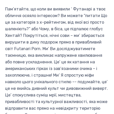
Пам’ятайте, що коли ви виявили ‘ Футанарі а твоє
обличчя осяяло інтересом? Ви можете “питати Що
це за категорія з х-рейтингом, від якої всі просто
шаленіють?” або Чому, в біса, це підпалює глобус
Хентай? Покрутіться, нічні сови – ми’ збирається
вирушити в дику подорож прямо в привабливий
світ Futanari Porn. Ми’ Ви досліджуватимете
таємницю, яка викликає напружене хвилювання
або повне ускладнення. Це’ це як катання на
американських гірках із зав’язаними очима – і
захоплююче, і страшне! Ми’ Я спростую міфи
навколо цього унікального стилю –- подумайте, це’
це не якийсь дивний культ чи дивовижний виверт.
Це’ спокуслива суміш мрії, мистецтва,
привабливості та культурної важливості, яка може
відправити вас прямо на невідкриту територію