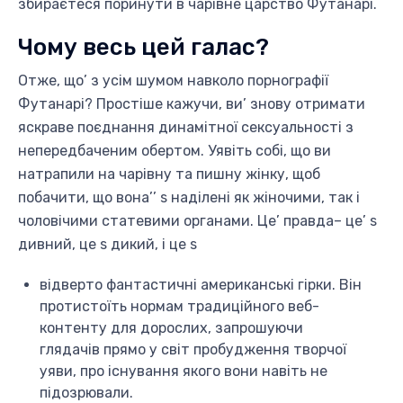
збираєтеся поринути в чарівне царство Футанарі.
Чому весь цей галас?
Отже, що’ з усім шумом навколо порнографії
Футанарі? Простіше кажучи, ви’ знову отримати
яскраве поєднання динамітної сексуальності з
непередбаченим обертом. Уявіть собі, що ви
натрапили на чарівну та пишну жінку, щоб
побачити, що вона’’ s наділені як жіночими, так і
чоловічими статевими органами. Це’ правда– це’ s
дивний, це s дикий, і це s
відверто фантастичні американські гірки. Він
протистоїть нормам традиційного веб-
контенту для дорослих, запрошуючи
глядачів прямо у світ пробудження творчої
уяви, про існування якого вони навіть не
підозрювали.