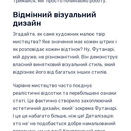
Тримайся, ми’ просто починаємо роботу.
Відмінний візуальний
дизайн
Згадайте, як саме художник малює твір
мистецтва? Яке значення має кожен штрих і
як розповідає кожен відтінок? Ну, Футанарі,
мій друже, не різноманітний. Він демонструє
власний винятковий візуальний стиль, який
відрізняє його від багатьох інших стилів.
Чарівне мистецтво часто поєднує
реалістичні відсотки та перебільшені ознаки
статі. Це фактично створило захоплюючий
естетичний дизайн, який’ зокрема Футанарі.
І це це набагато більше, ніж це! Деталізація:
хто не’ не подобається добре намальований