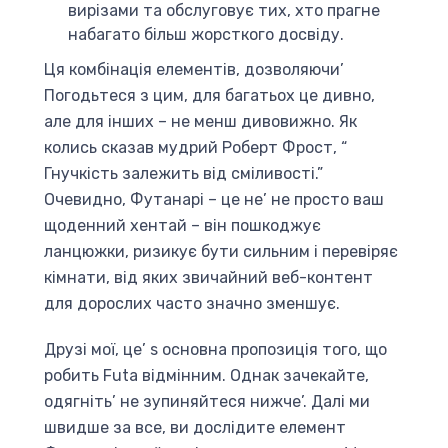
вирізами та обслуговує тих, хто прагне
набагато більш жорсткого досвіду.
Ця комбінація елементів, дозволяючи’
Погодьтеся з цим, для багатьох це дивно,
але для інших – не менш дивовижно. Як
колись сказав мудрий Роберт Фрост, “
Гнучкість залежить від сміливості.”
Очевидно, Футанарі – це не’ не просто ваш
щоденний хентай – він пошкоджує
ланцюжки, ризикує бути сильним і перевіряє
кімнати, від яких звичайний веб-контент
для дорослих часто значно зменшує.
Друзі мої, це’ s основна пропозиція того, що
робить Futa відмінним. Однак зачекайте,
одягніть’ не зупиняйтеся нижче’. Далі ми
швидше за все, ви дослідите елемент