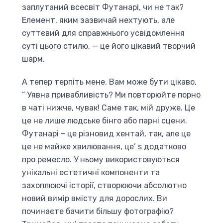
заплутаний всесвіт Футанарі, чи не так?
Елемент, яким зазвичай нехтують, але
суттєвий для справжнього усвідомлення
суті цього стилю, — це його цікавий творчий
шарм.
А тепер терпіть мене. Вам може бути цікаво,
“ Уявна привабливість? Ми повторюйте порно
в чаті нижче, чувак! Саме так, мій друже. Це
це не лише людське бінго або парні сцени.
Футанарі – це різновид хентай, так, але це
це не майже хвилювання, це’ s додатково
про ремесло. У ньому використовуються
унікальні естетичні компоненти та
захоплюючі історії, створюючи абсолютно
новий вимір вмісту для дорослих. Ви
починаєте бачити більшу фотографію?