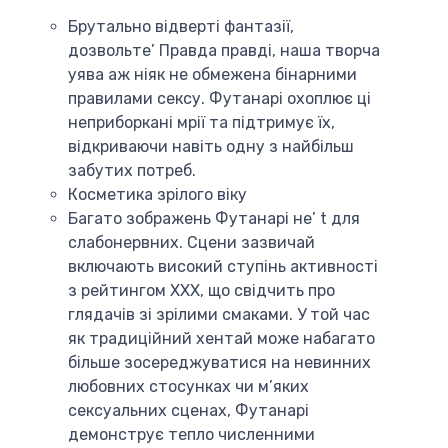
Брутально відверті фантазії,
дозвольте’ Правда правді, наша творча
уява аж ніяк не обмежена бінарними
правилами сексу. Футанарі охоплює ці
неприборкані мрії та підтримує їх,
відкриваючи навіть одну з найбільш
забутих потреб.
Косметика зрілого віку
Багато зображень Футанарі не’ t для
слабонервних. Сцени зазвичай
включають високий ступінь активності
з рейтингом XXX, що свідчить про
глядачів зі зрілими смаками. У той час
як традиційний хентай може набагато
більше зосереджуватися на невинних
любовних стосунках чи м’яких
сексуальних сценах, Футанарі
демонструє тепло численними