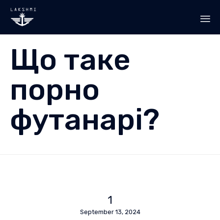
Sk
Що таке
to
co
порно
футанарі?
1
September 13, 2024